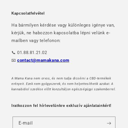
Kapcsolatfelvétel
Ha bármilyen kérdése vagy különleges igénye van,
kérjük, ne habozzon kapcsolatba lépni velünk e-
mailben vagy telefonon:
📞 01.88.81.21.02
📧
contact@mamakana.com
A Mama Kana nem orvos, és nem tudja dicsérni a CBD-termékek
erényeit. Ezek nem gyógyszerek, és nem helyettesíthetik azokat. A
kannabidiol szedése előtt konzultáljon egészségügyi szakemberrel.
Iratkozzon fel hírlevelünkre exkluzív ajánlatainkért!
E-mail