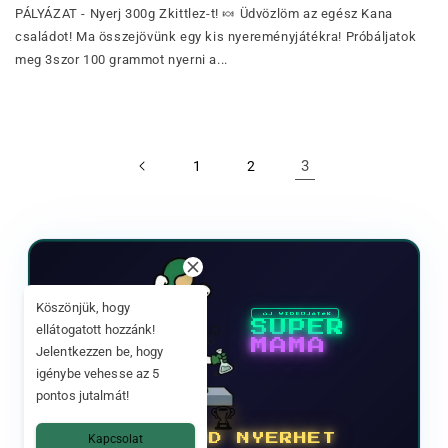
PÁLYÁZAT - Nyerj 300g Zkittlez-t! 🍬 Üdvözlöm az egész Kana
családot! Ma összejövünk egy kis nyereményjátékra! Próbáljatok
meg 3szor 100 grammot nyerni a...
3
1
2
Köszönjük, hogy
ÚJ VIDEOJÁTÉK
SUPER
ellátogatott hozzánk!
MAMA
Jelentkezzen be, hogy
igénybe vehesse az 5
pontos jutalmát!
🏆
1 KG CBD NYERHET
Kapcsolat