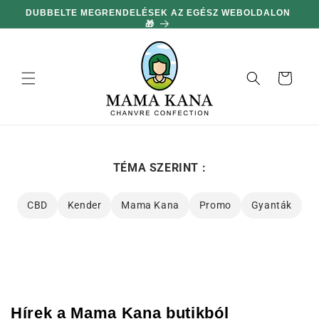
hagyni és
DUBBELTE MEGRENDELÉSEK AZ EGÉSZ WEBOLDALON
MIN
továbblépni
🎁
a
tartalomra
Kosár
TÉMA SZERINT :
CBD
Kender
Mama Kana
Promo
Gyanták
Hírek a Mama Kana butikból