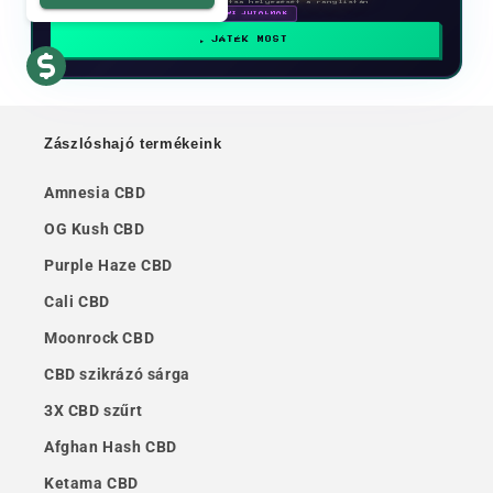
Vegyen részt és javítsa helyezését a ranglistán
🗓 HAVI JUTALMAK
JÁTÉK MOST
Zászlóshajó termékeink
Amnesia CBD
OG Kush CBD
Purple Haze CBD
Cali CBD
Moonrock CBD
CBD szikrázó sárga
3X CBD szűrt
Afghan Hash CBD
Ketama CBD