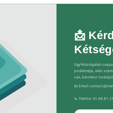
📩 Kér
Kétség
Ügyfélszolgálati csapa
problémája, akár szám
van, bármikor fordulj
📧 Email: contact@m
📞 Telefon: 01.88.81.2