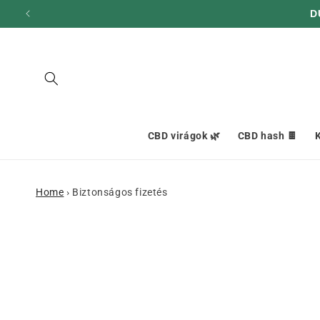
hagyni és
D
továbblépni
a
tartalomra
CBD virágok 🌿
CBD hash 🍫
K
Home
›
Biztonságos fizetés