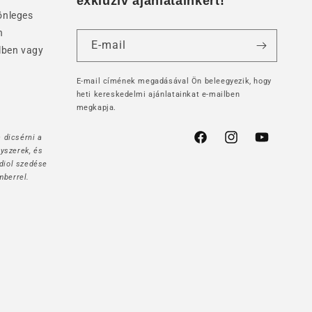
exkluzív ajánlatainkért!
önleges
n
E-mail
lben vagy
E-mail címének megadásával Ön beleegyezik, hogy
heti kereskedelmi ajánlatainkat e-mailben
megkapja.
 dicsérni a
Facebook
Instagram
YouTube
yszerek, és
idiol szedése
mberrel.