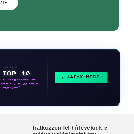
étel
FELTÉTEL
 TOP 10
JÁTÉK MOST
n a ranglistán az
 között, hogy CBD-t
nyerjen!
Iratkozzon fel hírlevelünkre