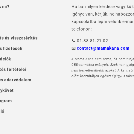
k mi?
Ha bármilyen kérdése vagy kül
igénye van, kérjük, ne habozzo
kapcsolatba lépni velünk e-mai
telefonon:
és és visszatérítés
📞 01.88.81.21.02
📧
contact@mamakana.com
s fizetések
mációk
A Mama Kana nem orvos, és nem tudja
CBD-termékek erényeit. Ezek nem gyóg
tés feltételei
nem helyettesíthetik azokat. A kannab
előtt konzultáljon egészségügyi szake
és adatvédelem
ykövet
rogram
ió