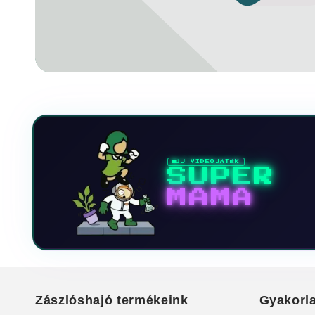
ÚJ VIDEOJÁTÉK
SUPER
MAMA
Zászlóshajó termékeink
Gyakorla