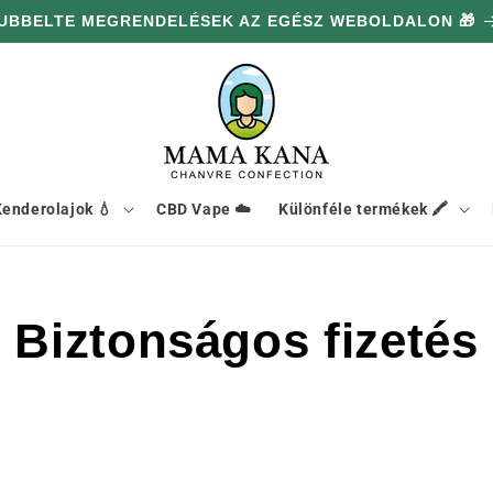
UBBELTE MEGRENDELÉSEK AZ EGÉSZ WEBOLDALON 🎁
enderolajok 💧
CBD Vape ☁️
Különféle termékek 🖍️
Biztonságos fizetés