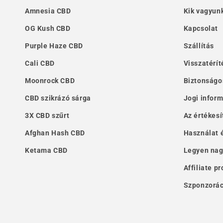
Amnesia CBD
Kik vagyun
OG Kush CBD
Kapcsolat
Purple Haze CBD
Szállítás
Cali CBD
Visszatérít
Moonrock CBD
Biztonságo
CBD szikrázó sárga
Jogi infor
3X CBD szűrt
Az értékesí
Afghan Hash CBD
Használat 
Ketama CBD
Legyen nag
Affiliate p
Szponzorác