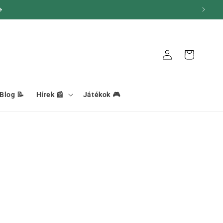
Kapcsolat
Kosár
Blog 📝
Hírek 📰
Játékok 🎮