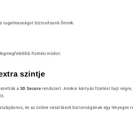
lis rugalmasságot biztosítsunk Önnek:
 legmegfelelőbb fizetési módot.
extra szintje
vezettük a
3D Secure
rendszert. Amikor kártyás fizetést hajt végr
ót.
yatulajdonos, és az online vásárlások biztonságának egy lényeges ré