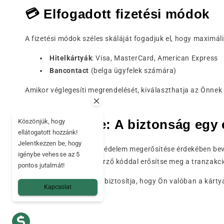
💳 Elfogadott fizetési módok
A fizetési módok széles skáláját fogadjuk el, hogy maximá
Hitelkártyák
: Visa, MasterCard, American Express
Bancontact
(belga ügyfelek számára)
Amikor véglegesíti megrendelését, kiválaszthatja az Önnek
🛡️ 3D Secure: A biztonság egy 
Köszönjük, hogy
ellátogatott hozzánk!
Jelentkezzen be, hogy
Az online csalás elleni védelem megerősítése érdekében be
igénybe vehesse az 5
keresztül küldött ellenőrző kóddal erősítse meg a tranzakci
pontos jutalmát!
Ez a további hitelesítés biztosítja, hogy Ön valóban a kárt
Kapcsolat