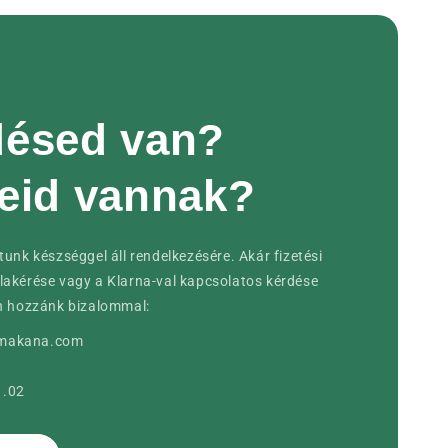
désed van?
eid vannak?
tunk készséggel áll rendelkezésére. Akár fizetési
lakérése vagy a Klarna-val kapcsolatos kérdése
on hozzánk bizalommal:
amakana.com
1.02