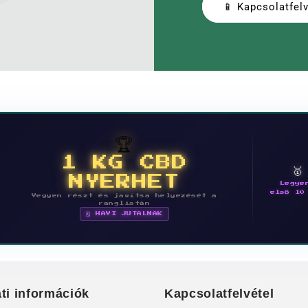
📱 Kapcsolatfelv
🏆
1 KG CBD

NYERHET
Legye
első 10
Vegyen részt és javítsa helyezését a
ranglistán
🗓 HAVI JUTALMAK
ti információk
Kapcsolatfelvétel