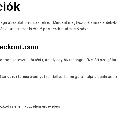
ciók
ósága abszolút prioritást élvez. Mindent megteszünk annak érdek
letén elismert, megbízható partnerekre támaszkodva.
heckout.com
ormon keresztül történik, amely egy biztonságos fizetési szolgál
Standard) tanúsítvánnyal
rendelkezik, ami garantálja a banki ada
lózkodás elleni küzdelem érdekében