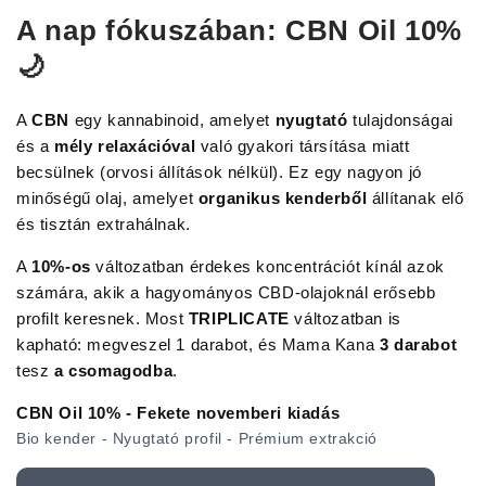
A nap fókuszában: CBN Oil 10%
🌙
A
CBN
egy kannabinoid, amelyet
nyugtató
tulajdonságai
és a
mély relaxációval
való gyakori társítása miatt
becsülnek (orvosi állítások nélkül). Ez egy nagyon jó
minőségű olaj, amelyet
organikus kenderből
állítanak elő
és tisztán extrahálnak.
A
10%-os
változatban érdekes koncentrációt kínál azok
számára, akik a hagyományos CBD-olajoknál erősebb
profilt keresnek. Most
TRIPLICATE
változatban is
kapható: megveszel 1 darabot, és Mama Kana
3 darabot
tesz
a csomagodba
.
CBN Oil 10% - Fekete novemberi kiadás
Bio kender - Nyugtató profil - Prémium extrakció