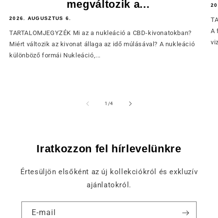
megváltozik a...
20
2026. AUGUSZTUS 6.
TA
A 
TARTALOMJEGYZÉK Mi az a nukleáció a CBD-kivonatokban?
vi
Miért változik az kivonat állaga az idő múlásával? A nukleáció
különböző formái Nukleáció,...
of
1
/
4
Iratkozzon fel hírlevelünkre
Értesüljön elsőként az új kollekciókról és exkluzív
ajánlatokról.
E-mail