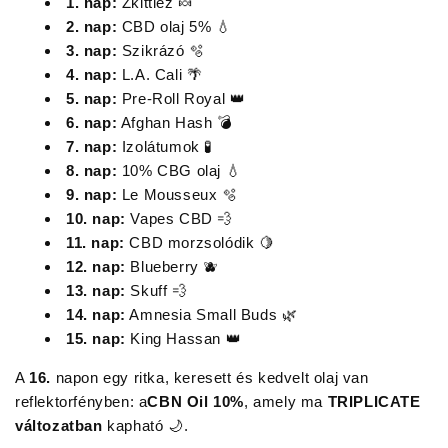
1. nap:
Zkittlez 🍬
2. nap:
CBD olaj 5% 💧
3. nap:
Szikrázó 🫧
4. nap:
L.A. Cali 🌴
5. nap:
Pre-Roll Royal 👑
6. nap:
Afghan Hash 💣
7. nap:
Izolátumok 🧪
8. nap:
10% CBG olaj 💧
9. nap:
Le Mousseux 🫧
10. nap:
Vapes CBD 💨
11. nap:
CBD morzsolódik 🍋
12. nap:
Blueberry 🫐
13. nap:
Skuff 💨
14. nap:
Amnesia Small Buds 🌿
15. nap:
King Hassan 👑
A
16.
napon egy ritka, keresett és kedvelt olaj van
reflektorfényben: a
CBN Oil 10%
, amely ma
TRIPLICATE
változatban
kapható 🌙.