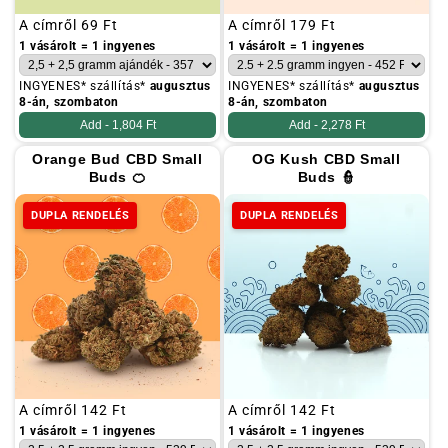
Szokásos
A címről
69 Ft
Szokásos
A címről
179 Ft
ár
ár
1 vásárolt = 1 ingyenes
1 vásárolt = 1 ingyenes
INGYENES* szállítás*
augusztus
INGYENES* szállítás*
augusztus
8-án, szombaton
8-án, szombaton
Add -
1,804 Ft
Add -
2,278 Ft
Orange Bud CBD Small
OG Kush CBD Small
Buds 🍊
Buds 👮
DUPLA RENDELÉS
DUPLA RENDELÉS
Szokásos
A címről
142 Ft
Szokásos
A címről
142 Ft
ár
ár
1 vásárolt = 1 ingyenes
1 vásárolt = 1 ingyenes