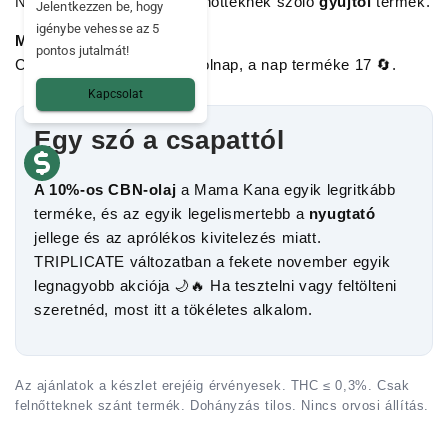
Nincs. A CBN-olaj csak felnőtteknek szóló
gyűjtői
termék.
Jelentkezzen be, hogy
igénybe vehesse az 5
Meddig tart az ajánlat?
pontos jutalmát!
Csak 24 órán keresztül. Holnap, a nap terméke 17 🔄.
Kapcsolat
Egy szó a csapattól
A 10%-os CBN-olaj
a Mama Kana egyik legritkább
terméke, és az egyik legelismertebb a
nyugtató
jellege és az aprólékos kivitelezés miatt.
TRIPLICATE változatban a fekete november egyik
legnagyobb akciója 🌙🔥 Ha tesztelni vagy feltölteni
szeretnéd, most itt a tökéletes alkalom.
Az ajánlatok a készlet erejéig érvényesek. THC ≤ 0,3%. Csak
felnőtteknek szánt termék. Dohányzás tilos. Nincs orvosi állítás.