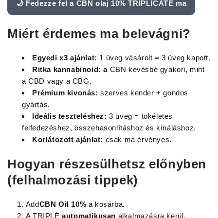
🌙 Fedezze fel a CBN olaj 10% TRIPLICATE ma
Miért érdemes ma belevágni?
Egyedi x3 ajánlat:
1 üveg vásárolt = 3 üveg kapott.
Ritka kannabinoid: a
CBN kevésbé gyakori, mint
a CBD vagy a CBG.
Prémium kivonás:
szerves kender + gondos
gyártás.
Ideális teszteléshez:
3 üveg = tökéletes
felfedezéshez, összehasonlításhoz és kínáláshoz.
Korlátozott ajánlat:
csak ma érvényes.
Hogyan részesülhetsz előnyben
(felhalmozási tippek)
Add
CBN Oil 10%
a kosárba.
A TRIPLÉ
automatikusan
alkalmazásra kerül.