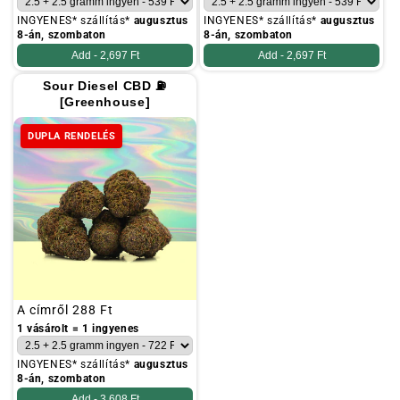
INGYENES* szállítás*
augusztus
INGYENES* szállítás*
augusztus
8-án, szombaton
8-án, szombaton
Add -
2,697 Ft
Add -
2,697 Ft
Sour Diesel CBD ⛽
[Greenhouse]
DUPLA RENDELÉS
Szokásos
A címről
288 Ft
ár
1 vásárolt = 1 ingyenes
INGYENES* szállítás*
augusztus
8-án, szombaton
Add -
3,608 Ft