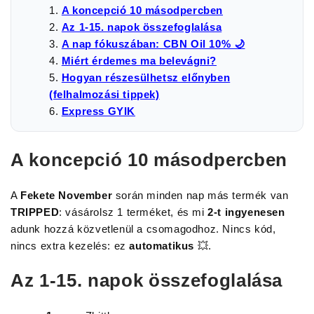
A koncepció 10 másodpercben
Az 1-15. napok összefoglalása
A nap fókuszában: CBN Oil 10% 🌙
Miért érdemes ma belevágni?
Hogyan részesülhetsz előnyben
(felhalmozási tippek)
Express GYIK
A koncepció 10 másodpercben
A
Fekete November
során minden nap más termék van
TRIPPED
: vásárolsz 1 terméket, és mi
2-t ingyenesen
adunk hozzá közvetlenül a csomagodhoz. Nincs kód,
nincs extra kezelés: ez
automatikus
💥.
Az 1-15. napok összefoglalása