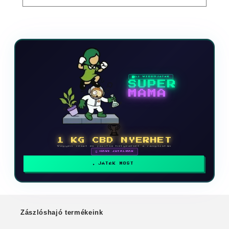
ÚJ VIDEOJÁTÉK
SUPER
MAMA
🏆
1 KG CBD NYERHET
Vegyen részt és javítsa helyezését a ranglistán
🗓 HAVI JUTALMAK
JÁTÉK MOST
Zászlóshajó termékeink