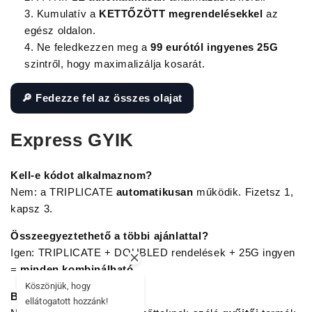
Kumulatív a
KETTŐZÖTT megrendelésekkel
az
egész oldalon.
Ne feledkezzen meg a
99 eurótól ingyenes 25G
szintről, hogy maximalizálja kosarát.
🔎 Fedezze fel az összes olajat
Express GYIK
Kell-e kódot alkalmaznom?
Nem: a TRIPLICATE
automatikusan
működik. Fizetsz 1,
kapsz 3.
Összeegyeztethető a többi ajánlattal?
Igen: TRIPLICATE + DOUBLED rendelések + 25G ingyen
=
minden kombinálható
.
Köszönjük, hogy
Bármilyen orvosi igény?
ellátogatott hozzánk!