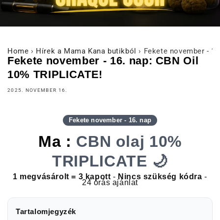
Home
›
Hírek a Mama Kana butikból
›
Fekete november - 16
Fekete november - 16. nap: CBN Oil
10% TRIPLICATE!
2025. NOVEMBER 16.
Fekete november - 16. nap
Ma :
CBN olaj 10%
TRIPLICATE 🌙
1 megvásárolt = 3 kapott
-
Nincs szükség kódra
-
24 órás ajánlat
Tartalomjegyzék