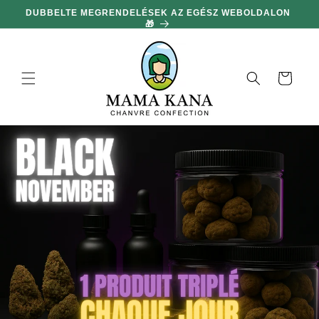
hagyni és
DUBBELTE MEGRENDELÉSEK AZ EGÉSZ WEBOLDALON
MIN
továbblépni
🎁
a
tartalomra
Kosár