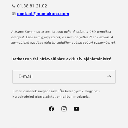
📞 01.88.81.21.02
📧
contact@mamakana.com
A Mama Kana nem orvos, és nem tudja dicsérni a CBD-termékek
erényeit. Ezek nem gyógyszerek, és nem helyettesíthetik azokat. A
kannabidiol szedése előtt konzultáljon egészségügyi szakemberrel.
Iratkozzon fel hírlevelünkre exkluzív ajánlatainkért!
E-mail
E-mail címének megadásával Ön beleegyezik, hogy heti
kereskedelmi ajánlatainkat e-mailben megkapja.
Facebook
Instagram
YouTube