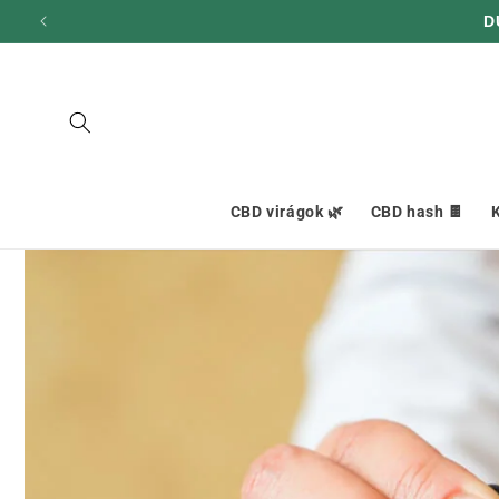
hagyni és
M
továbblépni
a
tartalomra
CBD virágok 🌿
CBD hash 🍫
K