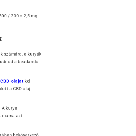
500 / 200 = 2,5 mg
k
k számára, a kutyák
l tudnod a beadandó
n
CBD-olajat
kell
lott a CBD olaj
. A kutya
 A mama azt
potában bekövetkező