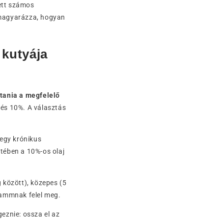
ett számos
lmagyarázza, hogyan
 kutyája
ztania a megfelelő
 és 10%. A választás
 egy krónikus
tében a 10%-os olaj
g között), közepes (5
rammnak felel meg.
eznie: ossza el az