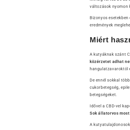
változások nyomon kö
Bizonyos esetekben 
eredmények meglehet
Miért hasz
A kutyáknak szánt C
közérzetet adhat ne
hangulatzavaroktól é
De ennél sokkal több
cukorbetegség, epile
betegségeket.
Idővel a CBD-vel kap
Sok állatorvos mos
A kutyatulajdonosok