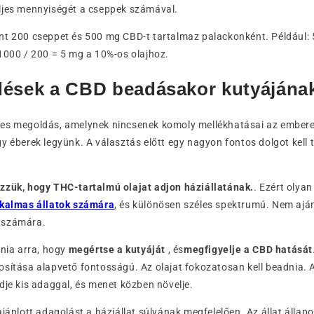
ljes mennyiségét a cseppek számával.
nt 200 cseppet és 500 mg CBD-t tartalmaz palackonként. Például: 
1000 / 200 = 5 mg a 10%-os olajhoz.
dések a CBD beadásakor kutyájána
es megoldás, amelynek nincsenek komoly mellékhatásai az embere
y éberek legyünk. A választás előtt egy nagyon fontos dolgot kel
zzük, hogy THC-tartalmú olajat adjon háziállatának.
. Ezért olya
lkalmas állatok számára
, és különösen széles spektrumú. Nem aján
 számára.
nnia arra, hogy
megértse a kutyáját
, és
megfigyelje a CBD hatását
osítása alapvető fontosságú. Az olajat fokozatosan kell beadnia.
dje kis adaggal, és menet közben növelje.
ajánlott adagolást a háziállat súlyának megfelelően. Az állat álla