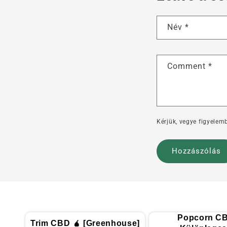
Név
*
Comment
*
Kérjük, vegye figyelemb
Popcorn CB
Trim CBD 🧉 [Greenhouse]