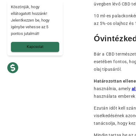
üvegben lévő CBD te
Köszönjük, hogy
ellátogatott hozzánk!
10 ml-es palackonké
Jelentkezzen be, hogy
az 5%-os olajhoz és 
igénybe vehesse az 5
pontos jutalmát!
Óvintézke
Kapcsolat
Bár a CBD természet
esetében fontos, hog
olaj típusáról.
Határozottan ellene
használnia, amely
a
használata emberek
Ezután időt kell szá
viselkedésének azon
tanácsolja, hogy kez
Mindig tartsa be az 