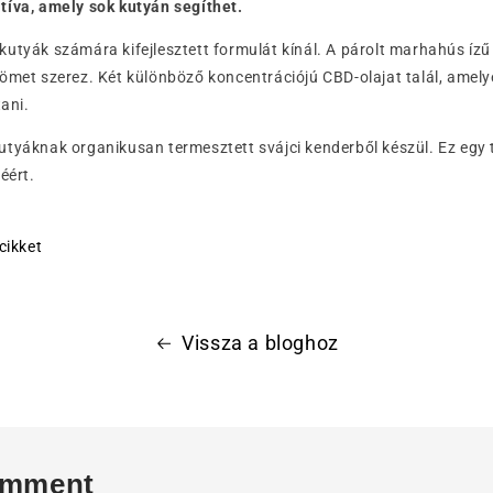
tíva, amely sok kutyán segíthet.
utyák számára kifejlesztett formulát kínál. A párolt marhahús ízű
ömet szerez. Két különböző koncentrációjú CBD-olajat talál, amely
tani.
tyáknak organikusan termesztett svájci kenderből készül. Ez egy 
éért.
cikket
Vissza a bloghoz
omment