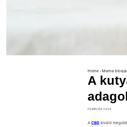
Home
›
Mama blogja
A kuty
adago
FEBRUÁR 2024.
A
CBD
kiváló megold