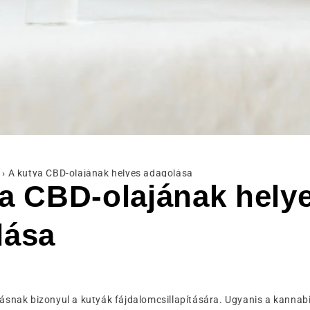
›
A kutya CBD-olajának helyes adagolása
a CBD-olajának hely
lása
ásnak bizonyul a kutyák fájdalomcsillapítására. Ugyanis a kannab