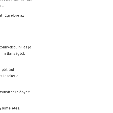
et.
t. Egyelőre az
könnyebbülni, és
jó
álmatlanságtól,
t például
ti ezeket a
zonyítani előnyeit.
y kíméletes,