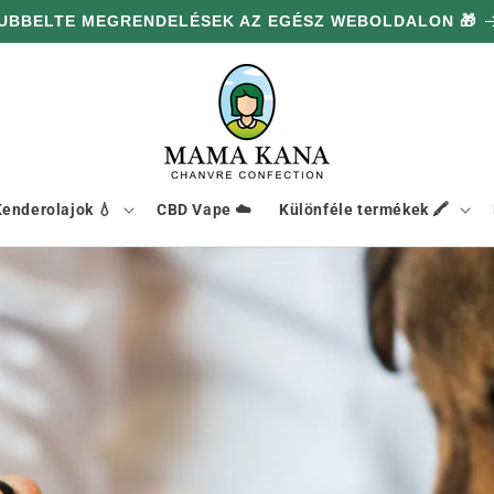
INDEN 36,183 Ft-S VÁSÁRLÁS UTÁN 100 G AJÁNDÉK 🔥
enderolajok 💧
CBD Vape ☁️
Különféle termékek 🖍️