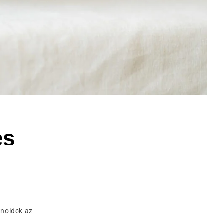
es
inoidok az