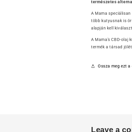
természetes alterna
A Mama speciálisan k
több kutyusnak is ör
alapján kell kiválasz
A Mama's CBD-olaj ku
termék a társad jólét
Ossza meg ezt a 
Leave a c