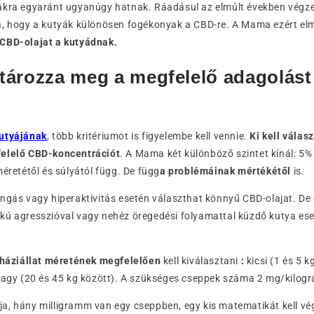
ákra egyaránt ugyanúgy hatnak. Ráadásul az elmúlt években végz
a, hogy a kutyák különösen fogékonyak a CBD-re. A Mama ezért e
CBD-olajat a kutyádnak.
ározza meg a megfelelő adagolást
utyájának
, több kritériumot is figyelembe kell vennie.
Ki kell válas
felelő CBD-koncentrációt
. A Mama két különböző szintet kínál: 5%
méretétől és súlyától függ. De függ
a problémáinak mértékétől
is.
ngás vagy hiperaktivitás esetén választhat könnyű CBD-olajat. De
kú agresszióval vagy nehéz öregedési folyamattal küzdő kutya ese
 háziállat méretének megfelelően
kell kiválasztani
:
kicsi (1 és 5 k
 nagy (20 és 45 kg között). A szükséges cseppek száma 2 mg/kilog
, hány milligramm van egy cseppben, egy kis matematikát kell vég