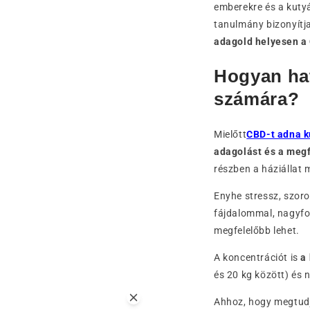
emberekre és a kuty
tanulmány bizonyítj
adagold helyesen a 
Hogyan hat
számára?
Mielőtt
CBD-t adna k
adagolást és a meg
részben a háziállat 
Enyhe stressz, szoro
fájdalommal, nagyfo
megfelelőbb lehet.
A koncentrációt is
a
és 20 kg között) és
Ahhoz, hogy megtudja