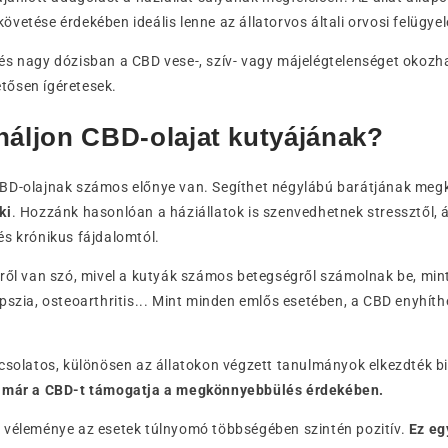
vetése érdekében ideális lenne az állatorvos általi orvosi felügyel
és nagy dózisban a CBD vese-, szív- vagy májelégtelenséget okozha
ősen ígéretesek.
náljon CBD-olajat kutyájának?
BD-olajnak számos előnye van. Segíthet négylábú barátjának meg
ki
. Hozzánk hasonlóan a háziállatok is szenvedhetnek stressztől, 
s krónikus fájdalomtól.
ről van szó, mivel a kutyák számos betegségről számolnak be, min
pszia, osteoarthritis... Mint minden emlős esetében, a CBD enyhíthe
csolatos, különösen az állatokon végzett tanulmányok elkezdték bi
t már a CBD-t támogatja a megkönnyebbülés érdekében.
 véleménye az esetek túlnyomó többségében szintén pozitív.
Ez eg