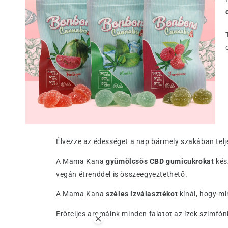
Élvezze az édességet a nap bármely szakában telj
A Mama Kana
gyümölcsös CBD gumicukrokat
kés
vegán étrenddel is összeegyeztethető.
A Mama Kana
széles ízválasztékot
kínál, hogy mi
Erőteljes aromáink minden falatot az ízek szimfón