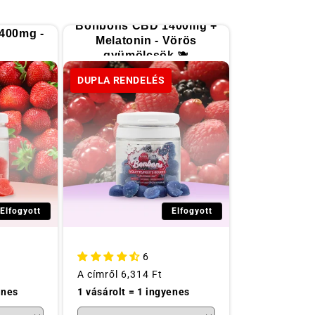
Bonbons CBD 1400mg +
400mg -
Melatonin - Vörös
gyümölcsök 🫐
DUPLA RENDELÉS
Elfogyott
Elfogyott
6
Szokásos
A címről
6,314 Ft
ár
enes
1 vásárolt = 1 ingyenes