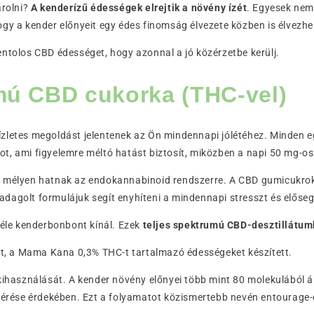
rolni?
A kenderízű édességek elrejtik a növény ízét
. Egyesek nem
hogy a kender előnyeit egy édes finomság élvezete közben is élvezhe
olos CBD édességet, hogy azonnal a jó közérzetbe kerülj.
umú CBD cukorka (THC-vel)
ízletes megoldást jelentenek az Ön mindennapi jólétéhez. Minden
t, ami figyelemre méltó hatást biztosít, miközben a napi 50 mg-os
k mélyen hatnak az endokannabinoid rendszerre. A CBD gumicukrok 
dagolt formulájuk segít enyhíteni a mindennapi stresszt és elősegí
le kenderbonbont kínál. Ezek
teljes spektrumú CBD-desztillátu
, a Mama Kana 0,3% THC-t tartalmazó édességeket készített.
 kihasználását. A kender növény előnyei több mint 80 molekulából á
ése érdekében. Ezt a folyamatot közismertebb nevén entourage-eff