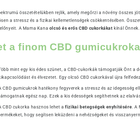
pektrumú összetételükben rejlik, amely megőrzi a növény összes jó
ösen a stressz és a fizikai kellemetlenségek csökkentésében. Össz
ű előnyeit. A Mama Kana
olcsó és erős CBD cukorkákat
kínál Önnek.
et a finom CBD gumicukroka
Több mint egy kis édes szünet, a CBD-cukorkák támogatják Önt a 
kikapcsolódást és élvezetet. Egy olcsó CBD cukorkával újra felfede
A CBD gumicukrok hatékony fegyverek a stressz és az idegesség ell
támogatnak egész nap. Ezek a kis édességek segíthetnek az elalvá
A CBD cukorka hasznos lehet a
fizikai betegségek enyhítésére
. A
termékeket, hogy segítsen leküzdeni a nehézségeket és visszanyerni