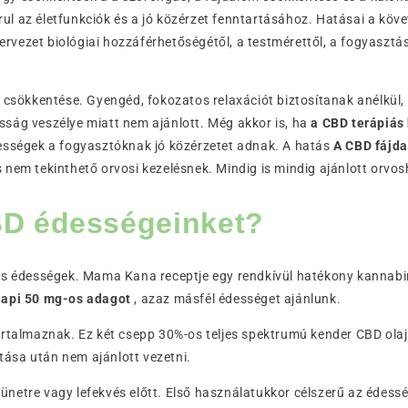
ul az életfunkciók és a jó közérzet fenntartásához. Hatásai a köv
ervezet biológiai hozzáférhetőségétől, a testmérettől, a fogyasztá
sz csökkentése. Gyengéd, fokozatos relaxációt biztosítanak anélkül
sság veszélye miatt nem ajánlott. Még akkor is, ha
a CBD terápiás
dességek a fogyasztóknak jó közérzetet adnak. A hatás
A CBD fájda
s nem tekinthető orvosi kezelésnek. Mindig is mindig ajánlott orvo
BD édességeinket?
 édességek. Mama Kana receptje egy rendkívül hatékony kannabin
api 50 mg-os adagot
, azaz másfél édességet ajánlunk.
almaznak. Ez két csepp 30%-os teljes spektrumú kender CBD olajna
ása után nem ajánlott vezetni.
netre vagy lefekvés előtt. Első használatukkor célszerű az édesség 