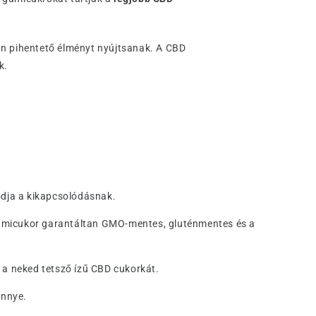
an pihentető élményt nyújtsanak. A CBD
k.
ódja a kikapcsolódásnak.
micukor garantáltan GMO-mentes, gluténmentes és a
d a neked tetsző ízű CBD cukorkát.
innye.