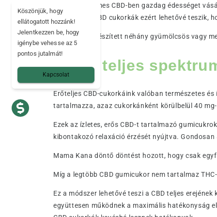
De miért érdemes CBD-ben gazdag édességet vásá
Köszönjük, hogy
virágban
. A CBD cukorkák ezért lehetővé teszik, 
ellátogatott hozzánk!
Jelentkezzen be, hogy
Mama Kana készített néhány gyümölcsös vagy ment
igénybe vehesse az 5
pontos jutalmát!
Erőteljes, teljes spektr
Kapcsolat
Erőteljes CBD-cukorkáink valóban természetes és 
tartalmazza, azaz cukorkánként körülbelül 40 mg-o
Ezek az ízletes, erős CBD-t tartalmazó gumicukro
kibontakozó relaxáció érzését nyújtva. Gondosan a
Mama Kana döntő döntést hozott, hogy csak egyfé
Míg a legtöbb CBD gumicukor nem tartalmaz THC-t
Ez a módszer lehetővé teszi a CBD teljes erejének
együttesen működnek a maximális hatékonyság elér