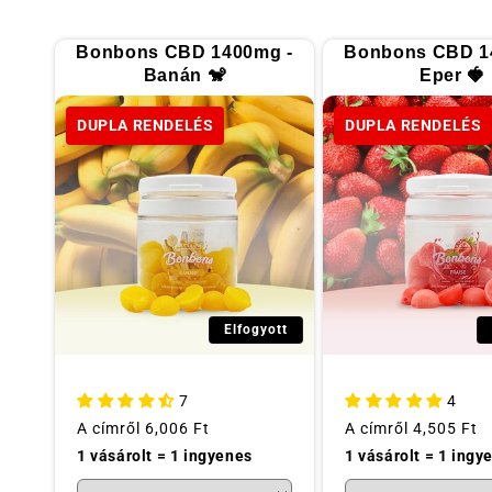
j
Bonbons CBD 1400mg -
Bonbons CBD 1
t
Banán 🐒
Eper 🍓
DUPLA RENDELÉS
DUPLA RENDELÉS
e
m
é
n
Elfogyott
y
7
4
Szokásos
A címről
6,006 Ft
Szokásos
A címről
4,505 Ft
:
ár
ár
1 vásárolt = 1 ingyenes
1 vásárolt = 1 ingy