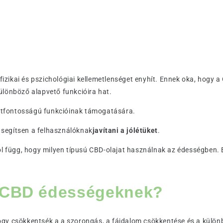
zikai és pszichológiai kellemetlenséget enyhít. Ennek oka, hogy 
ülönböző alapvető funkcióira hat.
 létfontosságú funkcióinak támogatására.
segítsen a felhasználóknak
javítani a jólétüket
.
tól függ, hogy milyen típusú CBD-olajat használnak az édességben.
a CBD édességeknek?
ogy csökkentsék a a szorongás, a fájdalom csökkentése és a külön