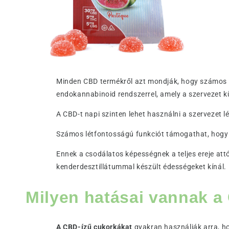
Minden CBD termékről azt mondják, hogy számos fi
endokannabinoid rendszerrel, amely a szervezet k
A CBD-t napi szinten lehet használni a szervezet
Számos létfontosságú funkciót támogathat, hogy 
Ennek a csodálatos képességnek a teljes ereje at
kenderdesztillátummal készült édességeket kínál.
Milyen hatásai vannak 
A CBD-ízű cukorkákat
gyakran használják arra, h