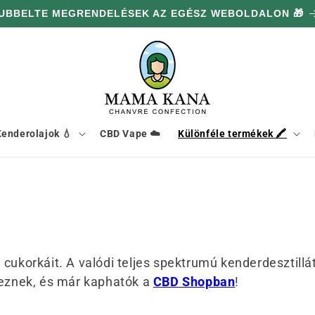
UBBELTE MEGRENDELÉSEK AZ EGÉSZ WEBOLDALON 🎁
enderolajok 💧
CBD Vape ☁️
Különféle termékek 🖍️
korkáit. A valódi teljes spektrumú kenderdesztillát
eznek, és már kaphatók a
CBD Shopban
!