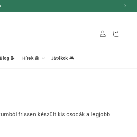
Kosár
Kapcsolat
Blog 📝
Hírek 📰
Játékok 🎮
umból frissen készült kis csodák a legjobb