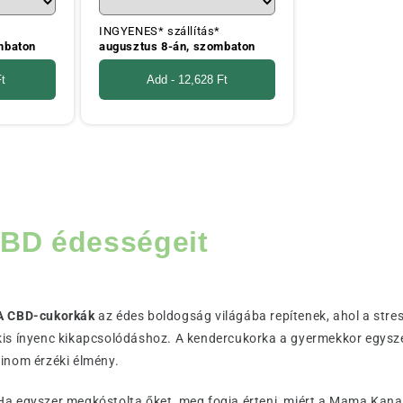
*
INGYENES* szállítás*
mbaton
augusztus 8-án, szombaton
t
Add -
12,628 Ft
CBD édességeit
A CBD-cukorkák
az édes boldogság világába repítenek, ahol a stre
kis ínyenc kikapcsolódáshoz. A kendercukorka a gyermekkor egysze
finom érzéki élmény.
Ha egyszer megkóstolta őket, meg fogja érteni, miért a Mama Kana