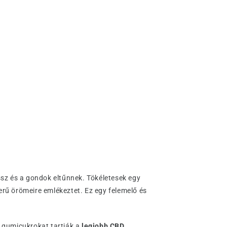
ssz és a gondok eltűnnek. Tökéletesek egy
rű örömeire emlékeztet. Ez egy felemelő és
 gumicukrokat tartják a
legjobb CBD