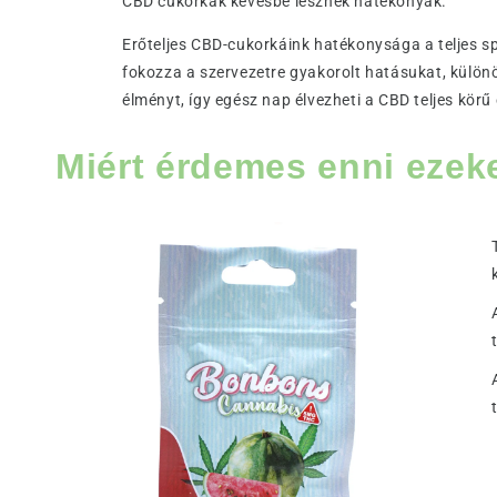
CBD cukorkák kevésbé lesznek hatékonyak.
Erőteljes CBD-cukorkáink hatékonysága a teljes s
fokozza a szervezetre gyakorolt hatásukat, külön
élményt, így egész nap élvezheti a CBD teljes kör
Miért érdemes enni ezek