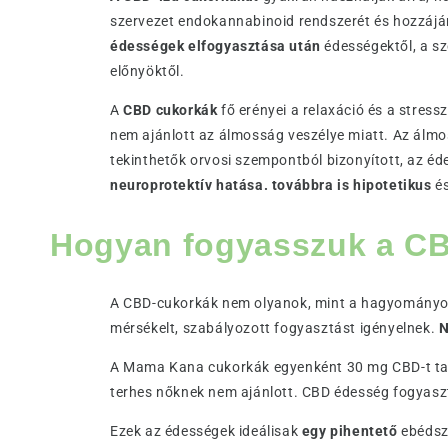
szervezet endokannabinoid rendszerét és hozzájár
édességek elfogyasztása után
édességektől, a sz
előnyöktől.
A
CBD cukorkák
fő erényei a relaxáció és a stres
nem ajánlott az álmosság veszélye miatt. Az álmo
tekinthetők orvosi szempontból bizonyított, az é
neuroprotektív hatása. továbbra is hipotetikus
é
Hogyan fogyasszuk a C
A CBD-cukorkák nem olyanok, mint a hagyományos
mérsékelt, szabályozott fogyasztást igényelnek.
N
A Mama Kana cukorkák egyenként 30 mg CBD-t tart
terhes nőknek nem ajánlott. CBD édesség fogyaszt
Ezek az édességek ideálisak
egy pihentető
ebédszü