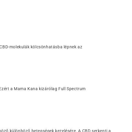
a CBD-molekulák kölcsönhatásba lépnek az
 Ezért a Mama Kana kizárólag Full Spectrum
böző különböző betegségek kezelésére. A CBD serkenti a