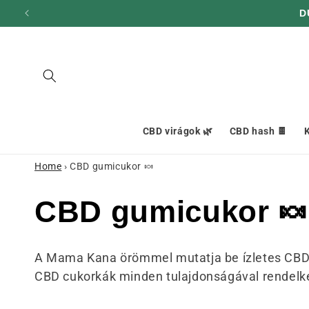
hagyni és
D
továbblépni
a
tartalomra
CBD virágok 🌿
CBD hash 🍫
K
Home
›
CBD gumicukor 🍬
G
CBD gumicukor 🍬
y
A Mama Kana örömmel mutatja be ízletes CBD cu
CBD cukorkák minden tulajdonságával rendelk
ű