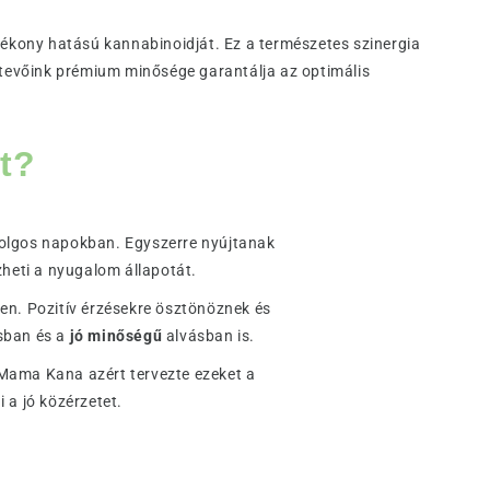
tékony hatású kannabinoidját. Ez a természetes szinergia
etevőink prémium minősége garantálja az optimális
t?
dolgos napokban. Egyszerre nyújtanak
zheti a nyugalom állapotát.
en. Pozitív érzésekre ösztönöznek és
sban és a
jó minőségű
alvásban is.
 Mama Kana azért tervezte ezeket a
 a jó közérzetet.