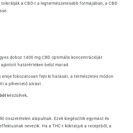
 tolerálják a CBD-t a legtermészetesebb formájában, a CBD
sse.
 egyes doboz 1400 mg CBD optimális koncentrációját
 ajánlott határértéken belül marad.
ereje fokozatosan fejti ki hatását, a természetes módon
ti a pihentető alvást.
mból
készülnek
.
lló összetételen alapulnak. Ezek kiegészítik egymást és
ektusnak nevezik. Ha a THC-t kiiktatjuk a receptből, a