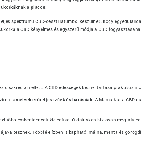
cukorkáknak
a
piacon!
Teljes spektrumú CBD-desztillátumból készülnek, hogy egyedülálló
cukorka a CBD kényelmes és egyszerű módja a CBD fogyasztásána
es diszkréció mellett. A CBD édességek kéznél tartása praktikus m
zített,
amelyek erőteljes ízűek és hatásúak
. A Mama Kana CBD gu
nél több ember igényeit kielégítse. Oldalunkon biztosan megtalálo
iájává tesznek. Többféle ízben is kapható: málna, menta és görögd