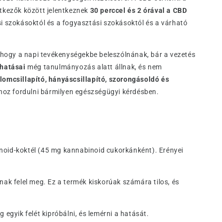
etkezők között jelentkeznek
30 perccel és 2 órával a CBD
si szokásoktól és a fogyasztási szokásoktól és a várható
, hogy a napi tevékenységekbe beleszólnának, bár a vezetés
 hatásai
még tanulmányozás alatt állnak, és nem
lomcsillapító, hányáscsillapító, szorongásoldó és
shoz fordulni bármilyen egészségügyi kérdésben.
oid-koktél (45 mg kannabinoid cukorkánként). Erényei
k felel meg. Ez a termék kiskorúak számára tilos, és
egyik felét kipróbálni, és lemérni a hatását.