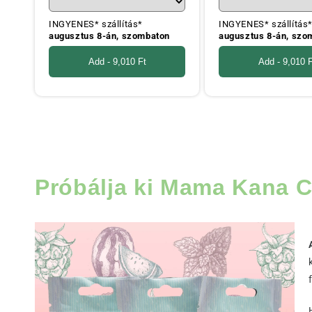
INGYENES* szállítás*
INGYENES* szállítás
augusztus 8-án, szombaton
augusztus 8-án, szo
Add -
9,010 Ft
Add -
9,010 F
Próbálja ki Mama Kana 