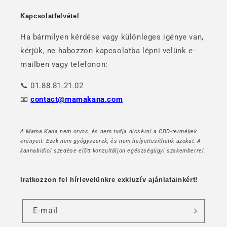
Kapcsolatfelvétel
Ha bármilyen kérdése vagy különleges igénye van,
kérjük, ne habozzon kapcsolatba lépni velünk e-
mailben vagy telefonon:
📞 01.88.81.21.02
📧
contact@mamakana.com
A Mama Kana nem orvos, és nem tudja dicsérni a CBD-termékek
erényeit. Ezek nem gyógyszerek, és nem helyettesíthetik azokat. A
kannabidiol szedése előtt konzultáljon egészségügyi szakemberrel.
Iratkozzon fel hírlevelünkre exkluzív ajánlatainkért!
E-mail