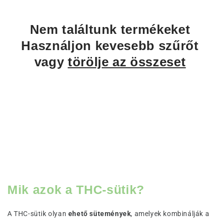
n
y
Nem találtunk termékeket
:
Használjon kevesebb szűrőt
vagy
törölje az összeset
Mik azok a THC-sütik?
A THC-sütik olyan
ehető sütemények
, amelyek kombinálják a