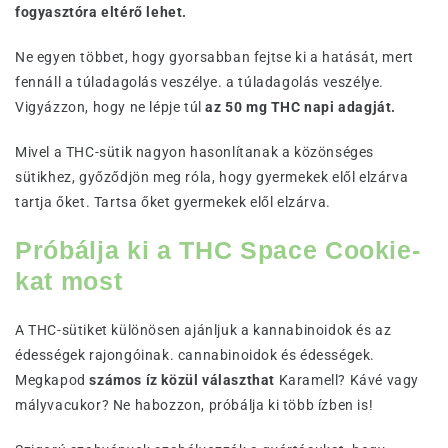
fogyasztóra eltérő lehet.
Ne egyen többet, hogy gyorsabban fejtse ki a hatását, mert
fennáll a túladagolás veszélye. a túladagolás veszélye.
Vigyázzon, hogy ne lépje túl
az 50 mg THC napi adagját.
Mivel a THC-sütik nagyon hasonlítanak a közönséges
sütikhez, győződjön meg róla, hogy gyermekek elől elzárva
tartja őket. Tartsa őket gyermekek elől elzárva.
Próbálja ki a THC Space Cookie-
kat most
A THC-sütiket különösen ajánljuk a kannabinoidok és az
édességek rajongóinak. cannabinoidok és édességek.
Megkapod
számos íz közül választhat
Karamell? Kávé vagy
mályvacukor? Ne habozzon, próbálja ki több ízben is!