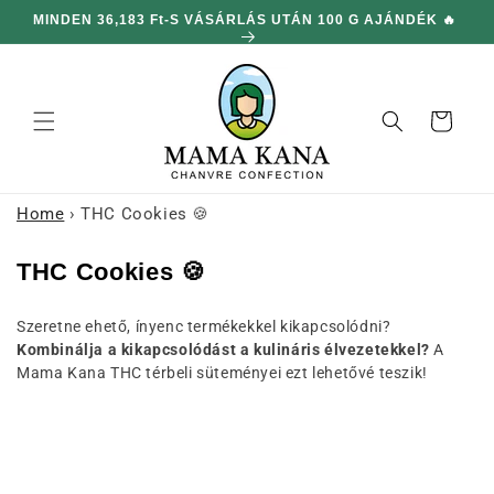
hagyni és
LON
MINDEN 36,183 Ft-S VÁSÁRLÁS UTÁN 100 G AJÁNDÉK 🔥
továbblépni
a
tartalomra
Kosár
Home
›
THC Cookies 🍪
G
THC Cookies 🍪
y
Szeretne ehető, ínyenc termékekkel kikapcsolódni?
ű
Kombinálja a kikapcsolódást a kulináris élvezetekkel?
A
j
Mama Kana THC térbeli süteményei ezt lehetővé teszik!
t
e
m
é