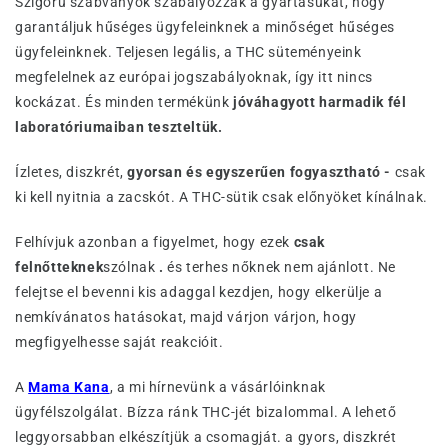
Szigorú szabványok szabályozzák a gyártásukat, hogy
garantáljuk hűséges ügyfeleinknek a minőséget hűséges
ügyfeleinknek. Teljesen legális, a THC süteményeink
megfelelnek az európai jogszabályoknak, így itt nincs
kockázat. És minden termékünk
jóváhagyott harmadik fél
laboratóriumaiban teszteltük.
Ízletes, diszkrét,
gyorsan és egyszerűen fogyasztható -
csak
ki kell nyitnia a zacskót. A THC-sütik csak előnyöket kínálnak.
Felhívjuk azonban a figyelmet, hogy ezek
csak
felnőtteknek
szólnak
.
és terhes nőknek nem ajánlott. Ne
felejtse el bevenni kis adaggal kezdjen, hogy elkerülje a
nemkívánatos hatásokat, majd várjon várjon, hogy
megfigyelhesse saját reakcióit.
A
Mama Kana
, a mi hírnevünk a vásárlóinknak
ügyfélszolgálat. Bízza ránk THC-jét bizalommal. A lehető
leggyorsabban elkészítjük a csomagját. a gyors, diszkrét