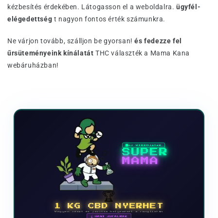
kézbesítés érdekében. Látogasson el a weboldalra.
ügyfél-
elégedettség
t nagyon fontos érték számunkra.
Ne várjon tovább, szálljon be gyorsan!
és fedezze fel
űrsüteményeink kínálatát
THC választék a Mama Kana
webáruházban!
ÚJ VIDEOJÁTÉK
SUPER
MAMA
🏆
1 KG CBD NYERHET
Vegyen részt és javítsa helyezését a ranglistán
🗓 HAVI JUTALMAK