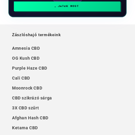
JÁTÉK MOST
Zászlóshajó termékeink
Amnesia CBD
OG Kush CBD
Purple Haze CBD
Cali CBD
Moonrock CBD
CBD szikrázó sárga
3X CBD szűrt
Afghan Hash CBD
Ketama CBD