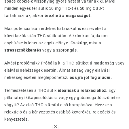
space cookie-k viszonylag gyors hatást váltanak ki. Mivel
minden egyes tér sütik 50 mg THC-t és 50 mg CBD-t
tartalmaznak, akkor
érezheti a magasságot.
Más potenciálisan érdekes hatásokat is észrevehet a
következők után THC-sütik után. A krónikus fájdalom
enyhítése is lehet az egyik előnye. Csakúgy, mint a
stresszcsökkentés
vagy a szorongás.
Alvási problémák? Próbálja ki a THC-sütiket álmatlanság vagy
elalvási nehézségek esetén. Álmatlanság vagy elalvási
nehézség esetén meglepődhetsz.
és újra jól fog aludni.
Természetesen a THC sütik
ideálisak a relaxációhoz.
Egy
pillanatnyi kikapcsolódásra vagy egy gubancgátló szünetre
vágyik? Az első THC-s űrsüti első harapásával élvezze a
relaxáció és a kényeztetés csábító keverékét. relaxáció és
kényeztetés.