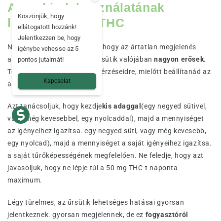
A cookie-k használatának
Köszönjük, hogy
legjobb módja THC
ellátogatott hozzánk!
Jelentkezzen be, hogy
Ne tévesszen meg az a tény, hogy az ártatlan megjelenés
igénybe vehesse az 5
alatt egy édes, THC-s THC-s sütik valójában
nagyon erősek.
pontos jutalmát!
Tehát ezért figyelned kell az érzéseidre, mielőtt beállítanád az
Kapcsolat
adagot.
Azt tanácsoljuk, hogy kezdje
kis adaggal
(egy negyed sütivel,
vagy még kevesebbel, egy nyolcaddal), majd a mennyiséget
az igényeihez igazítsa. egy negyed süti, vagy még kevesebb,
egy nyolcad), majd a mennyiséget a saját igényeihez igazítsa.
a saját tűrőképességének megfelelően. Ne feledje, hogy azt
javasoljuk, hogy ne lépje túl a 50 mg THC-t naponta
maximum.
Légy türelmes, az űrsütik lehetséges hatásai gyorsan
jelentkeznek. gyorsan megjelennek, de ez
fogyasztóról