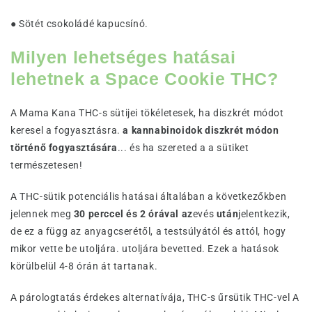
● Sötét csokoládé kapucsínó.
Milyen lehetséges hatásai
lehetnek a Space Cookie THC?
A Mama Kana THC-s sütijei tökéletesek, ha diszkrét módot
keresel a fogyasztásra.
a kannabinoidok diszkrét módon
történő fogyasztására
... és ha szereted a a sütiket
természetesen!
A THC-sütik potenciális hatásai általában a következőkben
jelennek meg
30 perccel és 2 órával az
evés
után
jelentkezik,
de ez a függ az anyagcserétől, a testsúlyától és attól, hogy
mikor vette be utoljára. utoljára bevetted. Ezek a hatások
körülbelül 4-8 órán át tartanak.
A párologtatás érdekes alternatívája, THC-s űrsütik THC-vel A