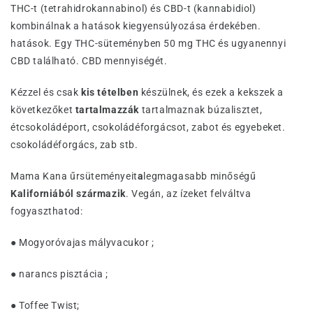
THC-t (tetrahidrokannabinol) és CBD-t (kannabidiol)
kombinálnak a hatások kiegyensúlyozása érdekében.
hatások. Egy THC-süteményben 50 mg THC és ugyanennyi
CBD található. CBD mennyiségét.
Kézzel és csak
kis tételben
készülnek, és ezek a kekszek a
következőket
tartalmazzák
tartalmaznak búzalisztet,
étcsokoládéport, csokoládéforgácsot, zabot és egyebeket.
csokoládéforgács, zab stb.
Mama Kana űrsüteményeit
a
legmagasabb minőségű
Kaliforniából származik
. Vegán, az ízeket felváltva
fogyaszthatod:
● Mogyoróvajas mályvacukor ;
● narancs pisztácia ;
● Toffee Twist;