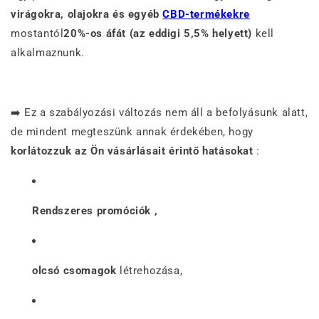
virágokra, olajokra és egyéb
CBD-termékekre
mostantól
20%-os áfát (az eddigi 5,5% helyett)
kell
alkalmaznunk.
➡️ Ez a szabályozási változás nem áll a befolyásunk alatt,
de mindent megteszünk annak érdekében, hogy
korlátozzuk az Ön vásárlásait érintő hatásokat
:
Rendszeres promóciók
,
olcsó csomagok
létrehozása,