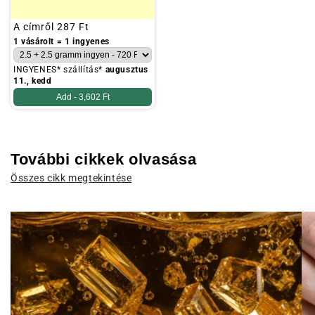
Szokásos
A címről
287 Ft
ár
1 vásárolt = 1 ingyenes
INGYENES* szállítás*
augusztus
11., kedd
Add -
3,602 Ft
További cikkek olvasása
Összes cikk megtekintése