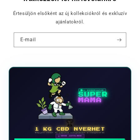
Értesüljön elsőként az új kollekciókról és exkluzív
ajánlatokról.
E-mail
ÚJ VIDEOJÁTÉK
SUPER
MAMA
🏆
1 KG CBD NYERHET
Vegyen részt és javítsa helyezését a ranglistán
🗓 HAVI JUTALMAK