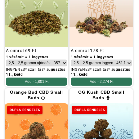
Szokásos
A címről
69 Ft
Szokásos
A címről
178 Ft
ár
ár
1 vásárolt = 1 ingyenes
1 vásárolt = 1 ingyenes
INGYENES* szállítás*
augusztus
INGYENES* szállítás*
augusztus
11., kedd
11., kedd
Add -
1,801 Ft
Add -
2,274 Ft
Orange Bud CBD Small
OG Kush CBD Small
Buds 🍊
Buds 👮
DUPLA RENDELÉS
DUPLA RENDELÉS