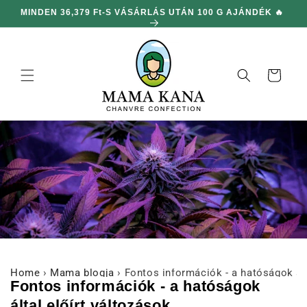
hagyni és
LON
MINDEN 36,379 Ft-S VÁSÁRLÁS UTÁN 100 G AJÁNDÉK 🔥
továbblépni
a
tartalomra
Kosár
Home
›
Mama blogja
›
Fontos információk - a hatóságok ált
Fontos információk - a hatóságok
által előírt változások