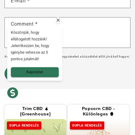
E-mail
*
Comment
*
Köszönjük, hogy
ellátogatott hozzánk!
Jelentkezzen be, hogy
igénybe vehesse az 5
Kérjük, vegye figyelembe, hogy a megjegyzéseket a közzététel előtt jóvá kell hagyni.
pontos jutalmát!
Kapcsolat
Trim CBD 🧉
Popcorn CBD -
[Greenhouse]
Különleges 🍿
DUPLA RENDELÉS
DUPLA RENDELÉS