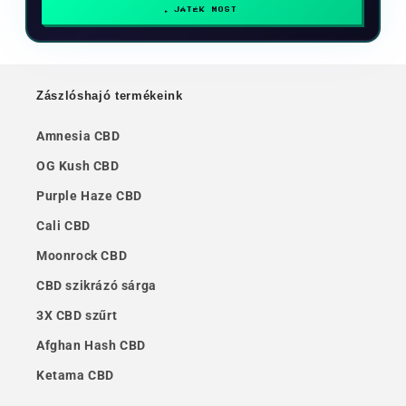
JÁTÉK MOST
Zászlóshajó termékeink
Amnesia CBD
OG Kush CBD
Purple Haze CBD
Cali CBD
Moonrock CBD
CBD szikrázó sárga
3X CBD szűrt
Afghan Hash CBD
Ketama CBD