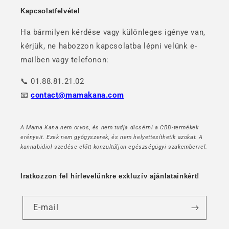
Kapcsolatfelvétel
Ha bármilyen kérdése vagy különleges igénye van,
kérjük, ne habozzon kapcsolatba lépni velünk e-
mailben vagy telefonon:
📞 01.88.81.21.02
📧
contact@mamakana.com
A Mama Kana nem orvos, és nem tudja dicsérni a CBD-termékek
erényeit. Ezek nem gyógyszerek, és nem helyettesíthetik azokat. A
kannabidiol szedése előtt konzultáljon egészségügyi szakemberrel.
Iratkozzon fel hírlevelünkre exkluzív ajánlatainkért!
E-mail