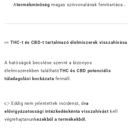
A
termékminőség
magas színvonalának fenntartása
.
🍬
THC-t és CBD-t tartalmazó élelmiszerek visszahívása
A hatóságok becslése szerint a
bizonyos
élelmiszerekben található
THC és CBD
potenciális
túladagolási kockázata
fennáll.
👉 Eddig nem jelentettek incidenst, de
a
elővigyázatossági intézkedésként
a
visszahívást
kell
végrehajtanunk
ezekből a termékekből.