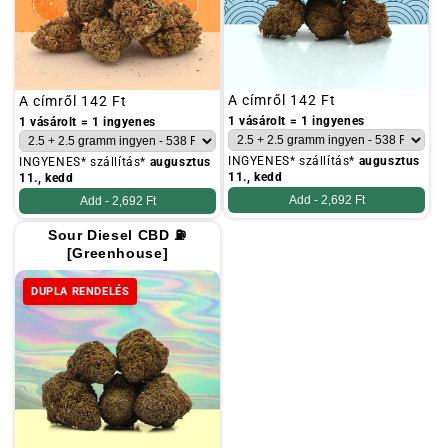
Szokásos
A címről
142 Ft
Szokásos
A címről
142 Ft
ár
ár
1 vásárolt = 1 ingyenes
1 vásárolt = 1 ingyenes
INGYENES* szállítás*
augusztus
INGYENES* szállítás*
augusztus
11., kedd
11., kedd
Add -
2,692 Ft
Add -
2,692 Ft
Sour Diesel CBD ⛽
[Greenhouse]
DUPLA RENDELÉS