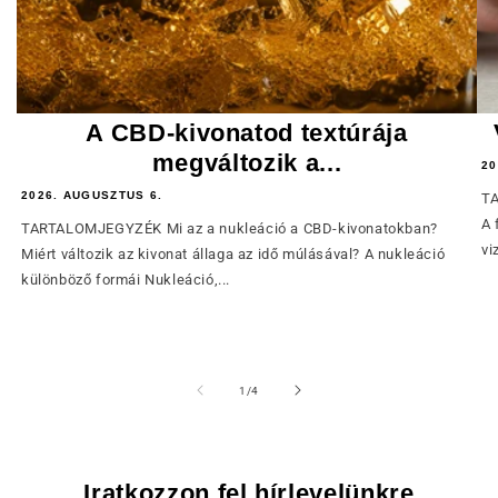
A CBD-kivonatod textúrája
megváltozik a...
20
2026. AUGUSZTUS 6.
TA
A 
TARTALOMJEGYZÉK Mi az a nukleáció a CBD-kivonatokban?
vi
Miért változik az kivonat állaga az idő múlásával? A nukleáció
különböző formái Nukleáció,...
of
1
/
4
Iratkozzon fel hírlevelünkre