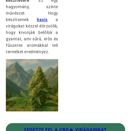
készítésére
. Ez egy
hagyomány, szinte
művészet. Hogy
készítsenek
hasis
a
virágokat kézzel dörzsölik,
hogy kivonják belőlük a
gyantát, ami sűrű, erős és
fűszeres aromákkal teli
terméket eredményez.
FEDEZZE FEL A CBD🔥 VIRÁGAINKAT