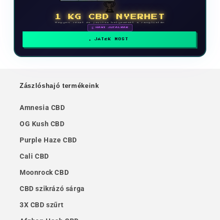
🏆
1 KG CBD NYERHET
Vegyen részt és javítsa helyezését a ranglistán
🗓 HAVI JUTALMAK
JÁTÉK MOST
Zászlóshajó termékeink
Amnesia CBD
OG Kush CBD
Purple Haze CBD
Cali CBD
Moonrock CBD
CBD szikrázó sárga
3X CBD szűrt