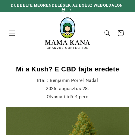
hagyni és
DUBBELTE MEGRENDELÉSEK AZ EGÉSZ WEBOLDALON
MIN
továbblépni
🎁
a
tartalomra
Kosár
Mi a Kush? E CBD fajta eredete
Írta: :
Benjamin Poirel Nadal
2025. augusztus 28.
Olvasási idő
4
perc