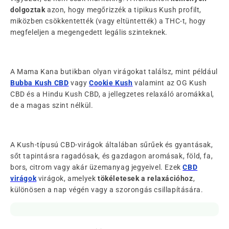
dolgoztak
azon, hogy megőrizzék a tipikus Kush profilt,
miközben csökkentették (vagy eltüntették) a THC-t, hogy
megfeleljen a megengedett legális szinteknek.
A Mama Kana butikban olyan virágokat találsz, mint például
Bubba Kush CBD
vagy
Cookie Kush
valamint az OG Kush
CBD és a Hindu Kush CBD, a jellegzetes relaxáló aromákkal,
de a magas szint nélkül.
A Kush-típusú CBD-virágok általában sűrűek és gyantásak,
sőt tapintásra ragadósak, és gazdagon aromásak, föld, fa,
bors, citrom vagy akár üzemanyag jegyeivel. Ezek
CBD
virágok
virágok, amelyek
tökéletesek a relaxációhoz
,
különösen a nap végén vagy a szorongás csillapítására.