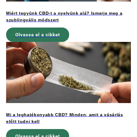
Miért tegyünk CBD-t a nyelvünk alá? Ismerje meg a
szublingvális módszert
Olvassa el a cikket
Mi a leghatékonyabb CBD? Minden, amit a vásárlás
előtt tudni kell
Olvassa el a cikket