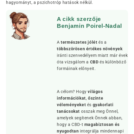
hagyományt, a pszichotróp hatások nélkül.
A cikk szerzője
Benjamin Poirel-Nadal
A
természetes jólét
és a
többszörösen értékes növények
iránti szenvedélyem miatt már évek
óta vizsgálom a
CBD
és különböző
formáinak előnyeit.
A célom? Hogy
világos
információkat
,
őszinte
véleményeket
és
gyakorlati
tanácsokat
osszak meg Önnel,
amelyek segítenek Önnek abban,
hogy a CBD-t
magabiztosan és
nyugodtan
integrálja mindennapi