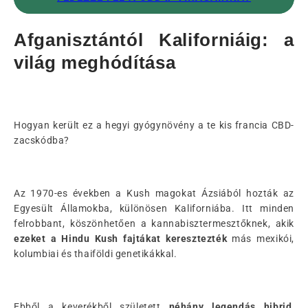
Afganisztántól Kaliforniáig: a
világ meghódítása
Hogyan került ez a hegyi gyógynövény a te kis francia CBD-
zacskódba?
Az 1970-es években a Kush magokat Ázsiából hozták az
Egyesült Államokba, különösen Kaliforniába. Itt minden
felrobbant, köszönhetően a kannabisztermesztőknek, akik
ezeket a Hindu Kush fajtákat
keresztezték
más mexikói,
kolumbiai és thaiföldi genetikákkal.
Ebből a keverékből született
néhány legendás hibrid
,