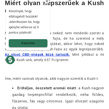
Miért olyan népszerűek a Kush
CBD fajták?
Köszönjük, hogy
ellátogatott hozzánk!
Jelentkezzen be, hogy
igénybe vehesse az 5
pontos jutalmát!
Mama őszintén megmondja neked: nem mindenki szereti a
Kush-t. Ez egy karakteres fajta, de ha szereted a mély
Kapcsolat
hatású, Indica-domináns fajtákat, akkor lehet, hogy neked
való. Ráadásul néhány Kush-fajta az egyik legnépszerűbb.
Az olcsó CBD-virágok közé tartozik.
Mint például a mi
Bubba Kush-unk, amely 637 Ft/gramm.
Íme, miért vannak olyanok, akik nagyon szeretik a Kush-t:
Erőteljes, összetett aromái miatt
: a Kush nagyon
gazdag terpénprofillal rendelkezik, néha földes,
fűszeres, fás vagy citromos. Igazi élvezet szagolni
és ízlelni.