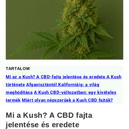
TARTALOM
Mi az a Kush? A CBD-fajta jelentése és eredete
A Kush
története
Afganisztántól Kaliforniáig: a világ
meghódítása
A Kush CBD-változatban: egy kivételes
termék
Miért olyan népszerűek a Kush CBD fajták?
Mi a Kush? A CBD fajta
jelentése és eredete