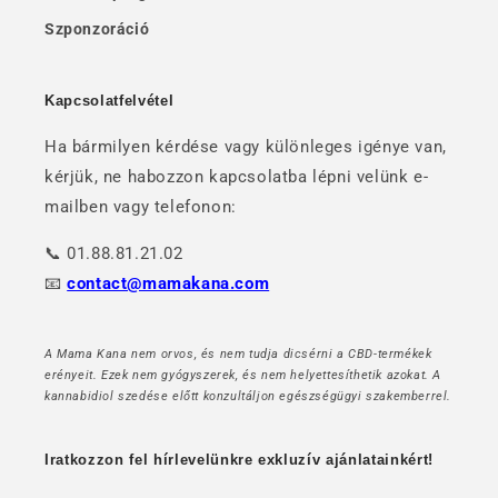
Szponzoráció
Kapcsolatfelvétel
Ha bármilyen kérdése vagy különleges igénye van,
kérjük, ne habozzon kapcsolatba lépni velünk e-
mailben vagy telefonon:
📞 01.88.81.21.02
📧
contact@mamakana.com
A Mama Kana nem orvos, és nem tudja dicsérni a CBD-termékek
erényeit. Ezek nem gyógyszerek, és nem helyettesíthetik azokat. A
kannabidiol szedése előtt konzultáljon egészségügyi szakemberrel.
Iratkozzon fel hírlevelünkre exkluzív ajánlatainkért!