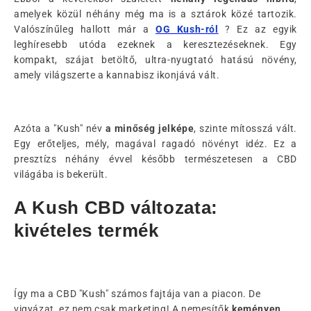
amelyek közül néhány még ma is a sztárok közé tartozik.
Valószínűleg hallott már a
OG Kush-ról
? Ez az egyik
leghíresebb utóda ezeknek a keresztezéseknek. Egy
kompakt, szájat betöltő, ultra-nyugtató hatású növény,
amely világszerte a kannabisz ikonjává vált.
Azóta a "Kush" név
a minőség jelképe
, szinte mítosszá vált.
Egy erőteljes, mély, magával ragadó növényt idéz. Ez a
presztízs néhány évvel később természetesen a CBD
világába is bekerült.
A Kush CBD változata:
kivételes termék
Így ma a CBD "Kush" számos fajtája van a piacon. De
vigyázat, ez nem csak marketing! A nemesítők
keményen