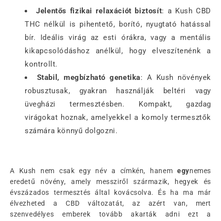
Jelentős fizikai relaxációt biztosít
: a Kush CBD
THC nélkül is pihentető, borító, nyugtató hatással
bír. Ideális virág az esti órákra, vagy a mentális
kikapcsolódáshoz anélkül, hogy elveszítenénk a
kontrollt.
Stabil, megbízható genetika
: A Kush növények
robusztusak, gyakran használják beltéri vagy
üvegházi termesztésben. Kompakt, gazdag
virágokat hoznak, amelyekkel a komoly termesztők
számára könnyű dolgozni.
A Kush nem csak egy név a címkén, hanem
egy
nemes
eredetű növény, amely messziről származik, hegyek és
évszázados termesztés által kovácsolva. És ha ma már
élvezheted a CBD változatát, az azért van, mert
szenvedélyes emberek tovább akarták adni ezt a