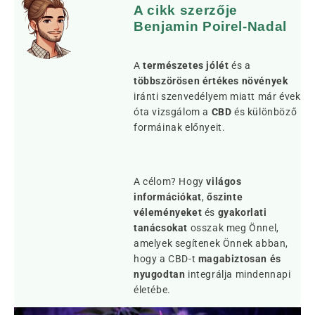
A cikk szerzője
Benjamin Poirel-Nadal
A
természetes jólét
és a
többszörösen értékes növények
iránti szenvedélyem miatt már évek
óta vizsgálom a
CBD
és különböző
formáinak előnyeit.
A célom? Hogy
világos
információkat
,
őszinte
véleményeket
és
gyakorlati
tanácsokat
osszak meg Önnel,
amelyek segítenek Önnek abban,
hogy a CBD-t
magabiztosan és
nyugodtan
integrálja mindennapi
életébe.