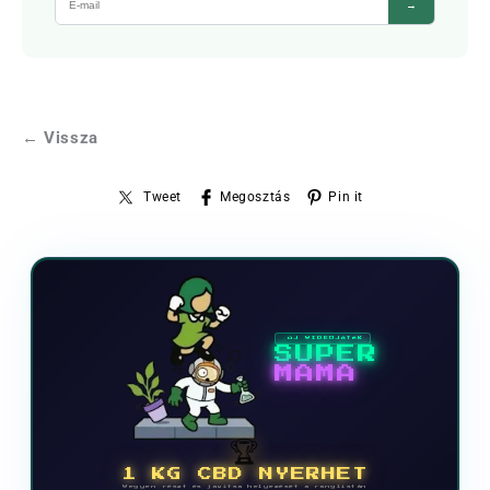
→
← Vissza
Tweet
Megosztás
Pin it
ÚJ VIDEOJÁTÉK
SUPER
MAMA
🏆
1 KG CBD NYERHET
Vegyen részt és javítsa helyezését a ranglistán