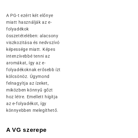
A PG-t ezért két előnye
miatt használják az e-
folyadékok
összetételében: alacsony
viszkozitása és nedvszívó
képessége miatt. Képes
intenzívebbé tenni az
aromákat, így az e-
folyadékoknak erősebb ízt
kölcsönöz. Úgymond
felnagyítja az ízeket,
miközben könnyű gőzt
hoz létre. Emellett hígítja
az e-folyadékot, így
könnyebben melegíthető.
A VG szerepe