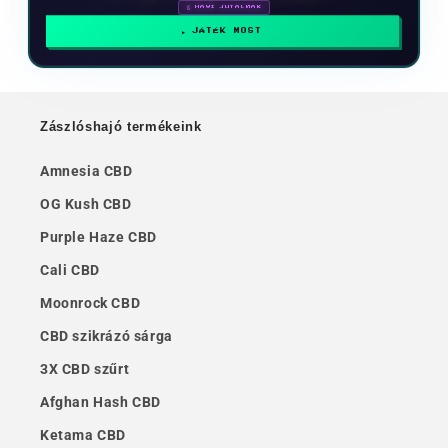
🗓 HAVI JUTALMAK
JÁTÉK MOST
Zászlóshajó termékeink
Amnesia CBD
OG Kush CBD
Purple Haze CBD
Cali CBD
Moonrock CBD
CBD szikrázó sárga
3X CBD szűrt
Afghan Hash CBD
Ketama CBD