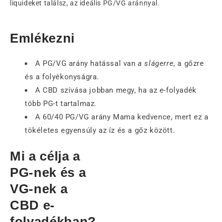
liquideket találsz, az ideális PG/VG aránnyal.
Emlékezni
A PG/VG arány hatással van
a slágerre
, a gőzre
és a folyékonyságra.
A CBD szívása jobban megy, ha az e-folyadék
több PG-t tartalmaz.
A 60/40 PG/VG arány Mama kedvence, mert ez a
tökéletes egyensúly az íz és a gőz között.
Mi a célja a
PG-nek és a
VG-nek a
CBD e-
folyadékban?