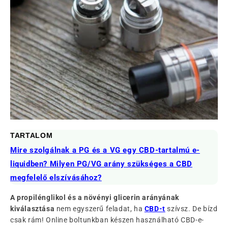
TARTALOM
Mire szolgálnak a PG és a VG egy CBD-tartalmú e-
liquidben?
Milyen PG/VG arány szükséges a CBD
megfelelő elszívásához?
A propilénglikol és a növényi glicerin arányának
kiválasztása
nem egyszerű feladat, ha
CBD-t
szívsz. De bízd
csak rám! Online boltunkban készen használható CBD-e-