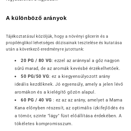
A különböző arányok
Tájékoztatásul közöljük, hogy a növényi glicerin és a
propilénglikol lehetséges dózisainak tesztelése és kutatása
után a következő eredményre jutottunk:
20 PG / 80 VG
: ezzel az aránnyal a gőz nagyon
sűrű marad, de az aromák kevésbé érzékelhetőek.
50 PG/50 VG
: ez a kiegyensúlyozott arány
ideális kezdőknek. Jó egyensúly, amely a jelen lévő
aromákon és a kielégítő gőzön alapul.
60 PG / 40 VG
: ez az az arány, amelyet a Mama
Kana előnyben részesít, az optimális ízkifejlődés és
a tömör, szinte "lágy" füst előállítása érdekében. A
tökéletes kompromisszum.