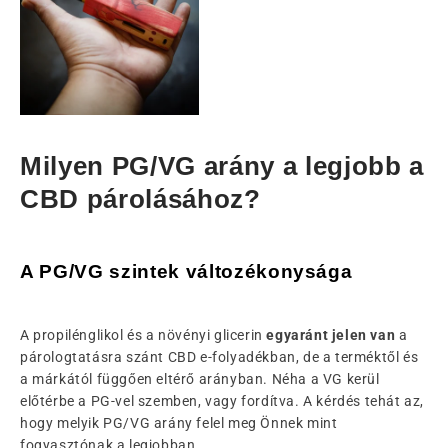
Milyen PG/VG arány a legjobb a
CBD párolásához?
A PG/VG szintek változékonysága
A propilénglikol és a növényi glicerin
egyaránt jelen van
a
párologtatásra szánt CBD e-folyadékban, de a terméktől és
a márkától függően eltérő arányban. Néha a VG kerül
előtérbe a PG-vel szemben, vagy fordítva. A kérdés tehát az,
hogy melyik PG/VG arány felel meg Önnek mint
fogyasztónak a legjobban.