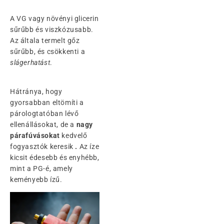
A VG vagy növényi glicerin
sűrűbb és viszkózusabb.
Az általa termelt gőz
sűrűbb, és csökkenti a
slágerhatást
.
Hátránya, hogy
gyorsabban eltömíti a
párologtatóban lévő
ellenállásokat, de a
nagy
párafúvásokat
kedvelő
fogyasztók keresik
.
Az íze
kicsit édesebb és enyhébb,
mint a PG-é, amely
keményebb ízű.