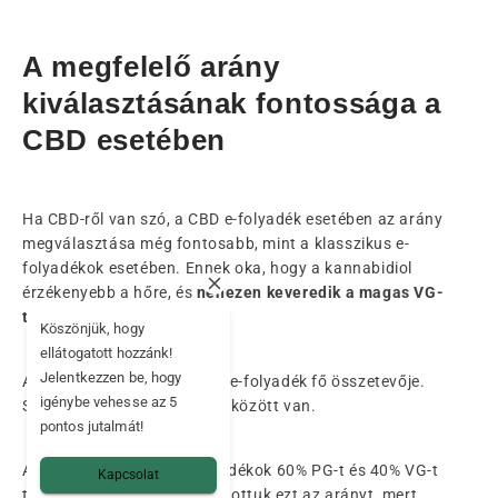
A megfelelő arány
kiválasztásának fontossága a
CBD esetében
Ha CBD-ről van szó, a CBD e-folyadék esetében az arány
megválasztása még fontosabb, mint a klasszikus e-
folyadékok esetében. Ennek oka, hogy a kannabidiol
érzékenyebb a hőre, és
nehezen keveredik a magas VG-
tartalmú folyadékokban.
Köszönjük, hogy
ellátogatott hozzánk!
Jelentkezzen be, hogy
A propilénglikol vagy PG az e-folyadék fő összetevője.
igénybe vehesse az 5
Szintje általában 50 és 80% között van.
pontos jutalmát!
A Mama Kanánál az e-folyadékok 60% PG-t és 40% VG-t
Kapcsolat
tartalmaznak. Azért választottuk ezt az arányt, mert