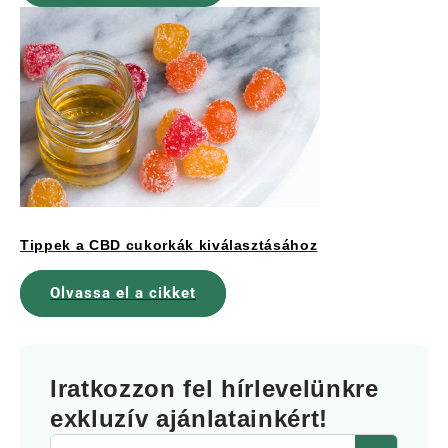
Tippek a CBD cukorkák kiválasztásához
Olvassa el a cikket
Iratkozzon fel hírlevelünkre
exkluzív ajánlatainkért!