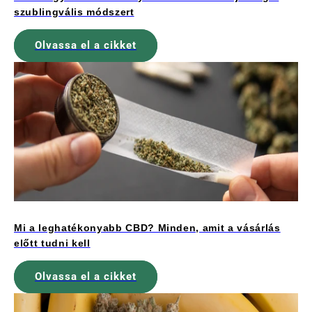
szublingvális módszert
Olvassa el a cikket
Mi a leghatékonyabb CBD? Minden, amit a vásárlás
előtt tudni kell
Olvassa el a cikket