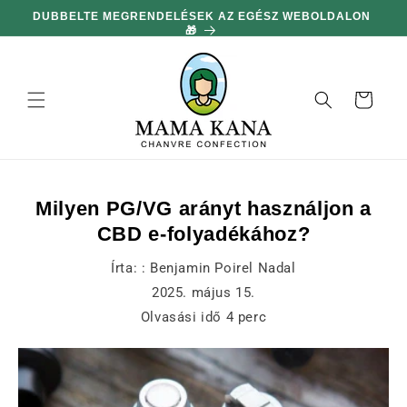
hagyni és
DUBBELTE MEGRENDELÉSEK AZ EGÉSZ WEBOLDALON
MIN
továbblépni
🎁
a
tartalomra
Kosár
Milyen PG/VG arányt használjon a
CBD e-folyadékához?
Írta: :
Benjamin Poirel Nadal
2025. május 15.
Olvasási idő
4
perc