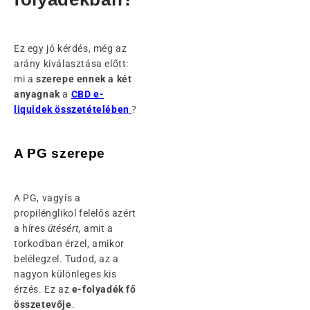
Ez egy jó kérdés, még az
arány kiválasztása előtt:
mi a
szerepe ennek a két
anyagnak
a
CBD e-
liquidek összetételében
?
A PG szerepe
A PG, vagyis a
propilénglikol felelős azért
a híres
ütésért,
amit a
torkodban érzel, amikor
belélegzel. Tudod, az a
nagyon különleges kis
érzés. Ez az
e-folyadék fő
összetevője
.