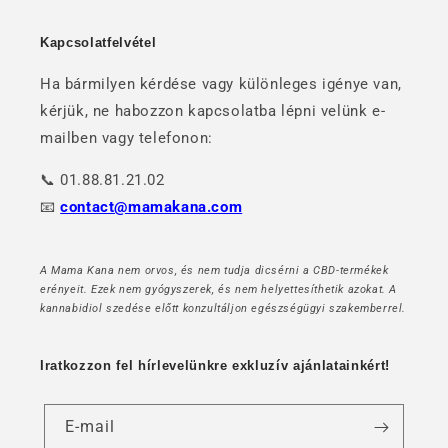
Kapcsolatfelvétel
Ha bármilyen kérdése vagy különleges igénye van,
kérjük, ne habozzon kapcsolatba lépni velünk e-
mailben vagy telefonon:
📞 01.88.81.21.02
📧
contact@mamakana.com
A Mama Kana nem orvos, és nem tudja dicsérni a CBD-termékek
erényeit. Ezek nem gyógyszerek, és nem helyettesíthetik azokat. A
kannabidiol szedése előtt konzultáljon egészségügyi szakemberrel.
Iratkozzon fel hírlevelünkre exkluzív ajánlatainkért!
E-mail