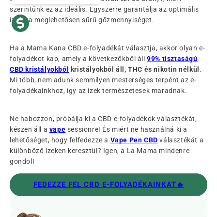
szerintünk ez az ideális. Egyszerre garantálja az optimális
ízt és a meglehetősen sűrű gőzmennyiséget.
Ha a Mama Kana CBD e-folyadékát választja, akkor olyan e-
folyadékot kap, amely a következőkből áll
99% tisztaságú
CBD kristályokból
kristályokból áll, THC és nikotin nélkül
.
Mi több, nem adunk semmilyen mesterséges terpént az e-
folyadékainkhoz, így az ízek természetesek maradnak.
Ne habozzon, próbálja ki a CBD e-folyadékok választékát,
készen áll a
vape
sessionre! És miért ne használná ki a
lehetőséget, hogy felfedezze a
Vape Pen CBD
választékát a
különböző ízeken keresztül? Igen, a La Mama mindenre
gondol!
FEDEZZE FEL CBD E-FOLYADÉKAINKAT🔥