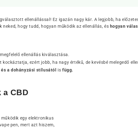
álasztott ellenállással! Ez igazán nagy kár. A legjobb, ha előzete
 neked, hogy tudd, hogyan működik az ellenállás, és
hogyan válasz
egfelelő ellenállás kiválasztása.
t kockáztatja, ezért jobb, ha nagy értékű, de kevésbé melegedő elle
 és a dohányzási stílusától
is
függ.
ak a CBD
n működik egy elektronikus
 vape pen, mert azt hiszem,