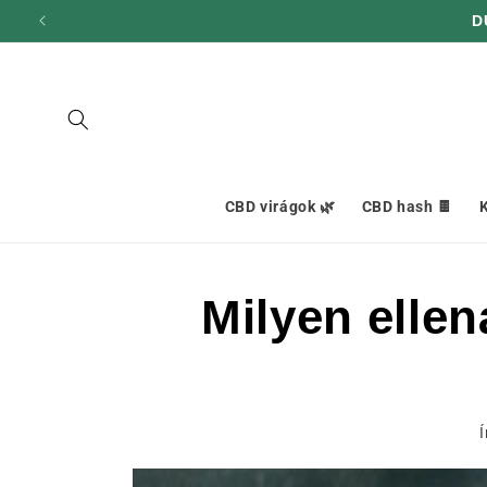
hagyni és
D
továbblépni
a
tartalomra
CBD virágok 🌿
CBD hash 🍫
K
Milyen ellen
Í