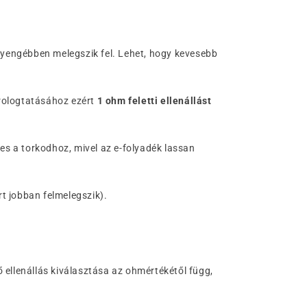
y gyengébben melegszik fel. Lehet, hogy kevesebb
árologtatásához ezért
1 ohm feletti ellenállást
es a torkodhoz, mivel az e-folyadék lassan
rt jobban felmelegszik).
ő ellenállás kiválasztása az ohmértékétől függ,