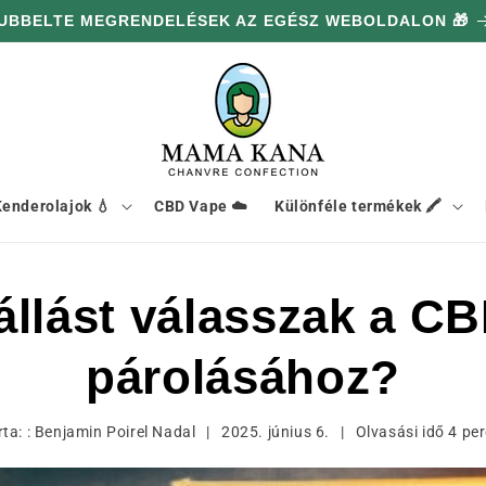
UBBELTE MEGRENDELÉSEK AZ EGÉSZ WEBOLDALON 🎁
enderolajok 💧
CBD Vape ☁️
Különféle termékek 🖍️
állást válasszak a C
párolásához?
rta: :
Benjamin Poirel Nadal
|
2025. június 6.
|
Olvasási idő
4
per