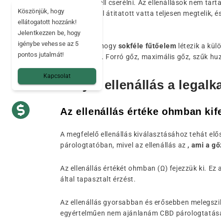
amelyet ki kell cserélni. Az ellenállások nem tar
Köszönjük, hogy
e-folyadékkal átitatott vatta teljesen megtelik, és
ellátogatott hozzánk!
ellenállást.
Jelentkezzen be, hogy
igénybe vehesse az 5
Látni fogja, hogy
sokféle fűtőelem
létezik a kül
pontos jutalmát!
kielégítésére. Forró gőz, maximális gőz, szűk huz
Kapcsolat
Melyik ellenállás a lega
Az ellenállás értéke ohmban kif
A megfelelő ellenállás kiválasztásához tehát elős
párologtatóban, mivel az ellenállás az
, ami a gő
Az ellenállás értékét ohmban (Ω) fejezzük ki. Ez
által tapasztalt érzést.
Az ellenállás gyorsabban és erősebben melegszik,
egyértelműen nem ajánlanám CBD párologtatás