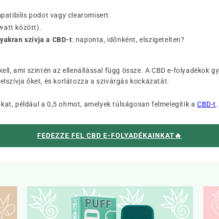
patibilis podot vagy clearomisert.
watt között).
gyakran szívja a CBD-t
: naponta, időnként, elszigetelten?
kell, ami szintén az ellenállással függ össze. A CBD e-folyadékok 
lszívja őket, és korlátozza a szivárgás kockázatát.
sokat, például a 0,5 ohmot, amelyek túlságosan felmelegítik a
CBD-t
.
FEDEZZE FEL CBD E-FOLYADÉKAINKAT🔥