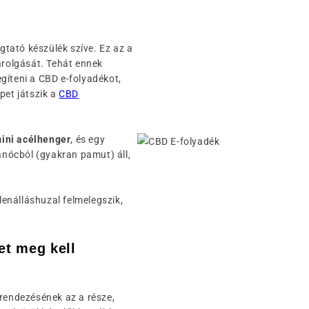
ogtató készülék szíve. Ez az a
árolgását. Tehát ennek
gíteni a CBD e-folyadékot,
pet játszik a
CBD
ini acélhenger
, és egy
kanócból (gyakran pamut) áll,
enálláshuzal felmelegszik,
et meg kell
erendezésének az a része,