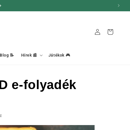
Kapcsolat
Kosár
Blog 📝
Hírek 📰
Játékok 🎮
BD e-folyadék
c