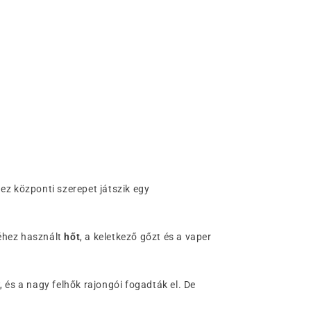
 ez központi szerepet játszik egy
séhez használt
hőt
, a keletkező gőzt és a vaper
k
, és a nagy felhők rajongói fogadták el. De