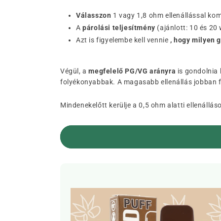
Válasszon
1 vagy 1,8 ohm ellenállással kom
A
párolási teljesítmény
(ajánlott: 10 és 20 
Azt is figyelembe kell vennie
, hogy milyen 
Végül, a
megfelelő PG/VG arányra
is gondolnia 
folyékonyabbak. A magasabb ellenállás jobban fe
Mindenekelőtt kerülje a 0,5 ohm alatti ellenállá