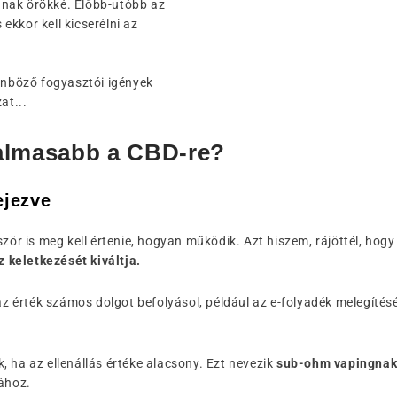
tanak örökké. Előbb-utóbb az
 ekkor kell kicserélni az
önböző fogyasztói igények
at...
lkalmasabb a CBD-re?
ejezve
zör is meg kell értenie, hogyan működik. Azt hiszem, rájöttél, hogy
z keletkezését kiváltja.
 az érték számos dolgot befolyásol, például az e-folyadék melegíté
 ha az ellenállás értéke alacsony. Ezt nevezik
sub-ohm vapingna
ához.