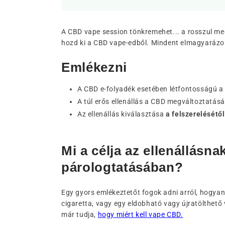
A CBD vape session tönkremehet... a rosszul megv
hozd ki a CBD vape-edből. Mindent elmagyarázok
Emlékezni
A CBD e-folyadék esetében létfontosságú a m
A túl erős ellenállás a CBD megváltoztatásá
Az ellenállás kiválasztása
a felszerelésétől
Mi a célja az ellenállásn
párologtatásában?
Egy gyors emlékeztetőt fogok adni arról, hogya
cigaretta, vagy egy eldobható vagy újratölthető
már tudja,
hogy miért kell vape CBD.