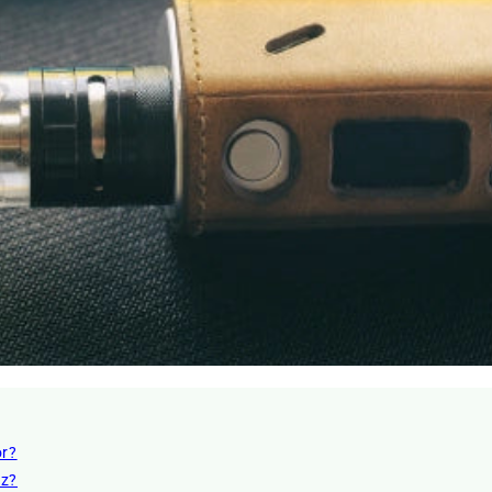
or?
ez?