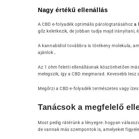
Nagy értékű ellenállás
A CBD e-folyadék optimális párologtatásához
a 
gőz keletkezik, de jobban tudja majd irányítani,
A kannabidiol továbbra is törékeny molekula, a
ajánlok
.
Az 1 ohm feletti ellenállásnak köszönhetően más 
melegszik, így a CBD megmarad. Kevesebb lesz a
Megőrzi a CBD e-folyadék természetes vagy ízesít
Tanácsok a megfelelő ell
Most pedig rátérünk a lényegre: hogyan válasszuk
de vannak más szempontok is, amelyeket figyele