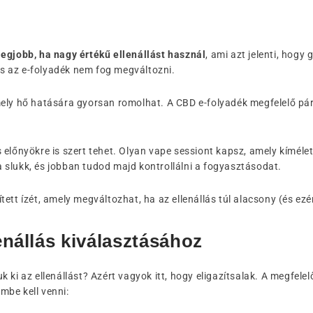
legjobb, ha nagy értékű ellenállást használ
, ami azt jelenti, hog
 és az e-folyadék nem fog megváltozni.
mely hő hatására gyorsan romolhat. A CBD e-folyadék megfelelő p
előnyökre is szert tehet. Olyan vape sessiont kapsz, amely kímélet
 slukk, és jobban tudod majd kontrollálni a fogyasztásodat.
ett ízét, amely megváltozhat, ha az ellenállás túl alacsony (és ezé
enállás kiválasztásához
 ki az ellenállást? Azért vagyok itt, hogy eligazítsalak. A megfelel
mbe kell venni: