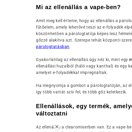
Mi az ellenállás a vape-ben?
Amit meg kell értenie, hogy az ellenállás a párol
fűtőelem, amely lehetővé teszi az e-folyadék elp
köszönhetően a párologtatója képes lesz felmele
gőzzé alakítva azt. Szerepe tehát központi szere
párologtatásban
.
Gyakorlatilag az ellenállás úgy néz ki, mint egy
m
ellenállási huzalból (háló vagy kanthal) és egy 
amelyet e-folyadékkal impregnáltak.
Ha megnyomja a gombot a párologtatóján, az ell
így több vattát szív fel, és több gőz keletkezik.
Ellenállások, egy termék, amely
változtatni
Az ellenállás a clearomiserben van. Ez a vape-b