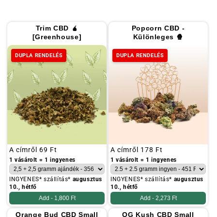
Trim CBD 🧉
Popcorn CBD -
[Greenhouse]
Különleges 🍿
DUPLA RENDELÉS
DUPLA RENDELÉS
Szokásos
A címről
69 Ft
Szokásos
A címről
178 Ft
ár
ár
1 vásárolt = 1 ingyenes
1 vásárolt = 1 ingyenes
INGYENES* szállítás*
augusztus
INGYENES* szállítás*
augusztus
10., hétfő
10., hétfő
Add -
1,800 Ft
Add -
2,273 Ft
Orange Bud CBD Small
OG Kush CBD Small