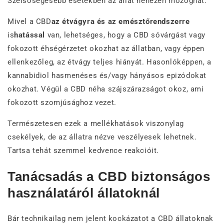
Szélsőségesebb esetekben az állat nehezen mozoghat.
Mivel a CBD
az étvágyra és az emésztőrendszerre
is
hatással
van, lehetséges, hogy a CBD sóvárgást vagy
fokozott éhségérzetet okozhat az állatban, vagy éppen
ellenkezőleg, az étvágy teljes hiányát. Hasonlóképpen, a
kannabidiol hasmenéses és/vagy hányásos epizódokat
okozhat. Végül a CBD néha szájszárazságot okoz, ami
fokozott szomjúsághoz vezet.
Természetesen ezek a mellékhatások viszonylag
csekélyek, de az állatra nézve veszélyesek lehetnek.
Tartsa tehát szemmel kedvence reakcióit.
Tanácsadás a CBD biztonságos
használatáról állatoknál
Bár technikailag nem jelent kockázatot a CBD állatoknak