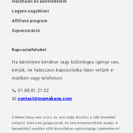
Használat és adatvédelem
Legyen nagykövet
Affiliate program
Szponzoráció
Kapcsolatfelvétel
Ha bármilyen kérdése vagy különleges igénye van,
kérjük, ne habozzon kapcsolatba lépni velünk e-
mailben vagy telefonon:
📞 01.88.81.21.02
📧
contact@mamakana.com
A Mama Kana nem orvos, és nem tudja dicsérni a CBD-termékek
erényeit. Ezek nem gyógyszerek, és nem helyettesíthetik azokat. A
kannabidiol szedése előtt konzultáljon egészségügyi szakemberrel.