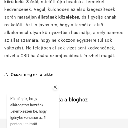
körülbelül 3 órát
, mielőtt újra beadná a terméket
kedvencének. Végül, különösen az első kiegészítések
során
maradjon állatának közelében
, és figyelje annak
reakcióit. Azt is javaslom, hogy a terméket első
alkalommal olyan környezetben használja, amely ismerős
az állat számára, hogy ne okozzon egyszerre túl sok
változást. Ne felejtsen el sok vizet adni kedvencének,
mivel a CBD hatására szomjasabbnak érezheti magát.
Ossza meg ezt a cikket
Köszönjük, hogy
Vissza a bloghoz
ellátogatott hozzánk!
Jelentkezzen be, hogy
igénybe vehesse az 5
pontos jutalmát!