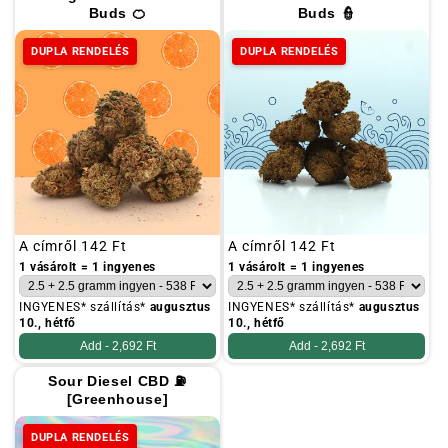
Buds 🍊
Buds 👮
DUPLA RENDELÉS
DUPLA RENDELÉS
Szokásos
A címről
142 Ft
Szokásos
A címről
142 Ft
ár
ár
1 vásárolt = 1 ingyenes
1 vásárolt = 1 ingyenes
INGYENES* szállítás*
augusztus
INGYENES* szállítás*
augusztus
10., hétfő
10., hétfő
Add -
2,692 Ft
Add -
2,692 Ft
Sour Diesel CBD ⛽
[Greenhouse]
DUPLA RENDELÉS