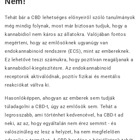
Nem!
Tehát bár a CBD lehetséges előnyeiről szóló tanulmányok
még mindig folynak, most már biztosan tudjuk, hogy a
kannabidiol nem káros az állatokra. Valójában fontos
megérteni, hogy az emlősöknek ugyanúgy van
endokannabinoid rendszere (ECS), mint az embereknek.
Ez lehetővé teszi számukra, hogy pozitívan reagáljanak a
kannabidiol-kiegészítésre. Az endokannabinoid
receptorok aktiválódnak, pozitív fizikai és mentális
reakciókat váltva ki.
Hasonlóképpen, ahogyan az emberek sem tudják
túladagolni a CBD-t, úgy az emlősök sem. Tehát a
legrosszabb, ami történhet kedvencével, ha CBD-t ad
neki, az az, hogy egyáltalán nem érez semmit - és
valószínűleg ez lesz a helyzet, ha nem megfelelően