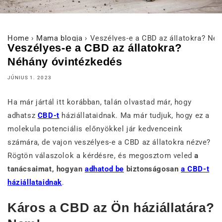
Home
›
Mama blogja
›
Veszélyes-e a CBD az állatokra? Né
Veszélyes-e a CBD az állatokra?
Néhány óvintézkedés
JÚNIUS 1. 2023
Ha már jártál itt korábban, talán olvastad már, hogy
adhatsz
CBD-t
háziállataidnak. Ma már tudjuk, hogy ez a
molekula potenciális előnyökkel jár kedvenceink
számára, de vajon veszélyes-e a CBD az állatokra nézve?
Rögtön válaszolok a kérdésre, és megosztom veled
a
tanácsaimat, hogyan
adhatod be
biztonságosan
a CBD-t
háziállataidnak
.
Káros a CBD az Ön háziállatára?