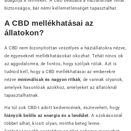
adagolja a terméket. A CBD beadása a háziállatnak tehát
biztonságos, bár némi kellemetlenséget tapasztalhat.
A CBD mellékhatásai az
állatokon?
A CBD nem bizonyítottan veszélyes a háziállatokra nézve,
de egyeseknél mellékhatásokat okozhat. Tehát nincs ok
az aggodalomra, de fontos, hogy szóljak róluk. Azt is
tudnod kell, hogy a CBD mellékhatásai az emberekre
nézve
minimálisak és nagyon ritkák
, de vannak olyanok,
amelyek hasonlóak azokhoz, amelyeket az állatoknál
tapasztalhatnak.
Ha túl sok CBD-t adott kedvencének, észreveheti, hogy
hiányzik belőle az energia és a lendület
. A szokásosnál
többet alhat, kicsit olyan, mintha beteg lenne.