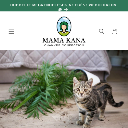
hagyni és
DUBBELTE MEGRENDELÉSEK AZ EGÉSZ WEBOLDALON
MIN
továbblépni
🎁
a
tartalomra
Kosár