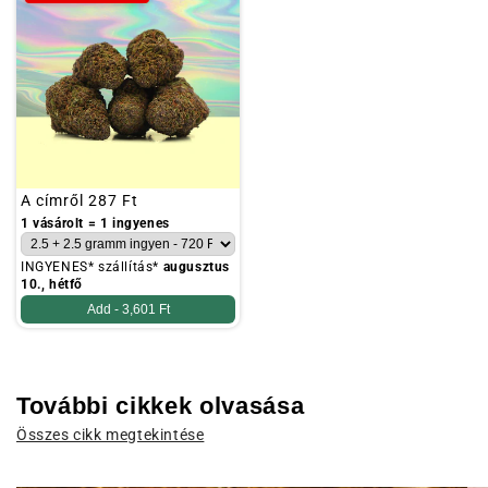
Szokásos
A címről
287 Ft
ár
1 vásárolt = 1 ingyenes
INGYENES* szállítás*
augusztus
10., hétfő
Add -
3,601 Ft
További cikkek olvasása
Összes cikk megtekintése