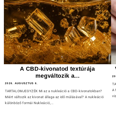
A CBD-kivonatod textúrája
megváltozik a...
20
2026. AUGUSZTUS 6.
TA
A 
TARTALOMJEGYZÉK Mi az a nukleáció a CBD-kivonatokban?
vi
Miért változik az kivonat állaga az idő múlásával? A nukleáció
különböző formái Nukleáció,...