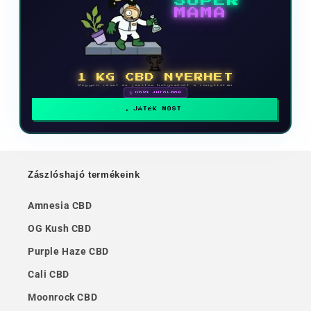
SUPER
MAMA
🏆
1 KG CBD NYERHET
Vegyen részt és javítsa helyezését a ranglistán
🗓 HAVI JUTALMAK
JÁTÉK MOST
Zászlóshajó termékeink
Amnesia CBD
OG Kush CBD
Purple Haze CBD
Cali CBD
Moonrock CBD