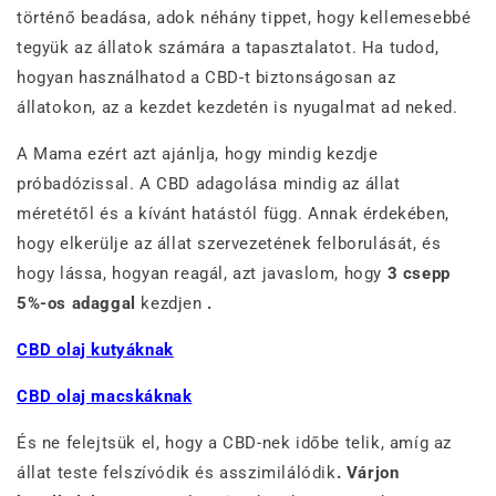
történő beadása, adok néhány tippet, hogy kellemesebbé
tegyük az állatok számára a tapasztalatot. Ha tudod,
hogyan használhatod a CBD-t biztonságosan az
állatokon, az a kezdet kezdetén is nyugalmat ad neked.
A Mama ezért azt ajánlja, hogy mindig kezdje
próbadózissal. A CBD adagolása mindig az állat
méretétől és a kívánt hatástól függ. Annak érdekében,
hogy elkerülje az állat szervezetének felborulását, és
hogy lássa, hogyan reagál, azt javaslom, hogy
3 csepp
5%-os adaggal
kezdjen
.
CBD olaj kutyáknak
CBD olaj macskáknak
És ne felejtsük el, hogy a CBD-nek időbe telik, amíg az
állat teste felszívódik és asszimilálódik
.
Várjon