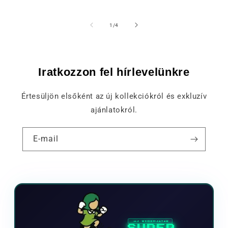
of
1
/
4
Iratkozzon fel hírlevelünkre
Értesüljön elsőként az új kollekciókról és exkluzív
ajánlatokról.
E-mail
ÚJ VIDEOJÁTÉK