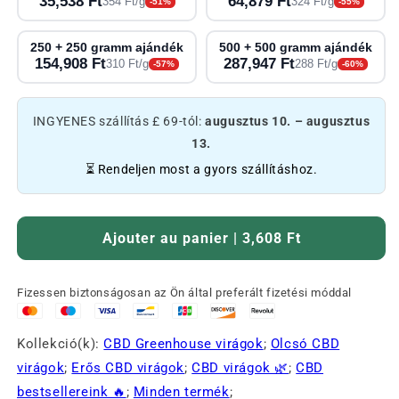
35,538 Ft
64,879 Ft
354 Ft/g
324 Ft/g
-51%
-55%
250 + 250 gramm ajándék
500 + 500 gramm ajándék
154,908 Ft
287,947 Ft
310 Ft/g
288 Ft/g
-57%
-60%
INGYENES szállítás £ 69-tól:
augusztus 10. – augusztus
13.
⏳ Rendeljen most a gyors szállításhoz.
Ajouter au panier | 3,608 Ft
Fizessen biztonságosan az Ön által preferált fizetési móddal
Kollekció(k):
CBD Greenhouse virágok
;
Olcsó CBD
virágok
;
Erős CBD virágok
;
CBD virágok 🌿
;
CBD
bestsellereink 🔥
;
Minden termék
;