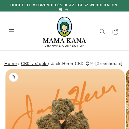
hagyni és
MINDEN 36,449 Ft-S VÁSÁRLÁS UTÁN 100 G AJÁNDÉK 🔥
továbblépni
a
tartalomra
Kosár
Home
›
CBD virágok
›
Jack Herer CBD 🧔🏻 [Greenhouse]
njen a
rmékinformációhoz