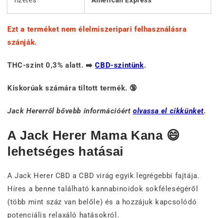
fizetés
American Express
Ezt a terméket nem élelmiszeripari felhasználásra
szánják.
THC-szint 0,3% alatt. ➡️
CBD-szintünk
.
Kiskorúak számára tiltott termék. 🔞
Jack Hererről bővebb információért
olvassa el cikkünket
.
A Jack Herer Mama Kana 😄
lehetséges hatásai
A Jack Herer CBD a CBD virág egyik legrégebbi fajtája.
Híres a benne található kannabinoidok sokféleségéről
(több mint száz van belőle) és a hozzájuk kapcsolódó
potenciális relaxáló hatásokról.