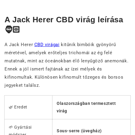
A Jack Herer CBD virág leírása
🧔🏻
A Jack Herer
CBD virágai
kitűnik bimbóik gyönyörű
méretével, amelyek erőteljes trichomái az ég felé
mutatnak, mint az óceánokban élő lenyűgöző anemonák.
Ennek a jól ismert fajtának az ízei mélyek és
kifinomultak. Különösen kifinomult tőzeges és borsos
jegyeket találsz.
Olaszországban termesztett
🌿 Eredet
virág
🌱 Gyártási
Sous-serre (üvegház)
módszer