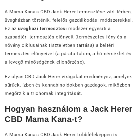
A Mama Kana's CBD Jack Herer termesztése zárt térben,
üvegházban történik, felelős gazdálkodási módszerekkel.
Ez az
üvegházi termesztési
módszer egyesíti a
szabadtéri termesztés előnyeit (természetes fény és a
növény ciklusainak tiszteletben tartása) a beltéri
termesztés előnyeivel (a páratartalom, a hőmérséklet és
a levegő minőségének ellenőrzése).
Ez olyan CBD Jack Herer virágokat eredményez, amelyek
sűrűek, ízben és kannabinoidokban gazdagok, miközben
megőrzik a trichomák integritását.
Hogyan használom a Jack Herer
CBD Mama Kana-t?
A Mama Kana's CBD Jack Herer többféleképpen is