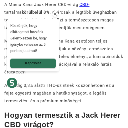
A Mama Kana Jack Herer CBD-virág
CBD-
tartalma
körülbelül 8%
, akárcsak a legtöbb üvegházban
termesztett virágunknak. Ezt a természetesen magas
Köszönjük, hogy
tartalmat soha nem csökkentjük mesterségesen.
ellátogatott hozzánk!
Jelentkezzen be, hogy
Miért csináljuk ezt? A Mama Kana esetében teljes
igénybe vehesse az 5
mértékben tiszteletben tartjuk a növény természetes
pontos jutalmát!
profilját. Ez garantálja a hiteles élményt, a kannabinoidok
Kapcsolat
kiegyensúlyozott koncentrációjával a relaxáló hatás
érdekében.
A mindig 0,3% alatti THC-szintnek köszönhetően ez a
fajta egyesíti magában a hatékonyságot, a legális
termesztést és a prémium minőséget.
Hogyan termesztik a Jack Herer
CBD virágot?