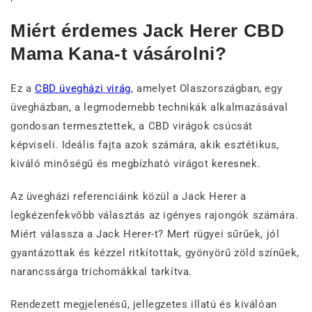
Miért érdemes Jack Herer CBD
Mama Kana-t vásárolni?
Ez a
CBD üvegházi virág
, amelyet Olaszországban, egy
üvegházban, a legmodernebb technikák alkalmazásával
gondosan termesztettek, a CBD virágok csúcsát
képviseli. Ideális fajta azok számára, akik esztétikus,
kiváló minőségű és megbízható virágot keresnek.
Az üvegházi referenciáink közül a Jack Herer a
legkézenfekvőbb választás az igényes rajongók számára.
Miért válassza a Jack Herer-t? Mert rügyei sűrűek, jól
gyantázottak és kézzel ritkítottak, gyönyörű zöld színűek,
narancssárga trichomákkal tarkítva.
Rendezett megjelenésű, jellegzetes illatú és kiválóan