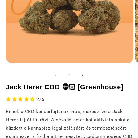
Média
M
1
2
megnyitása
m
of
1
/
3
modális
m
ablakban
a
Jack Herer CBD 🧔🏻 [Greenhouse]
275
Ennek a CBD-kenderfajtának erős, merész íze a Jack
Herer fajtát tükrözi. A névadó amerikai aktivista sokáig
küzdött a kannabisz legalizálásáért és termesztéséért,
és mi ezzel a föld alatt termesztett, csúcsminőségű CBD