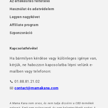
Az értékesítés feltételei
Használat és adatvédelem
Legyen nagykövet
Affiliate program
Szponzoráció
Kapcsolatfelvétel
Ha bármilyen kérdése vagy különleges igénye van,
kérjük, ne habozzon kapcsolatba lépni velünk e-
mailben vagy telefonon:
📞 01.88.81.21.02
📧
contact@mamakana.com
A Mama Kana nem orvos, és nem tudja dicsérni a CBD-termékek
erényeit. Ezek nem gyógyszerek, és nem helyettesíthetik azokat. A