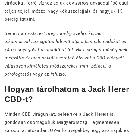
virágokat forró vízhez adjuk egy zsíros anyaggal (például
teljes tejjel, mézzel vagy kókuszolajjal), és hagyjuk 15
percig áztatni.
Bár ezt a módszert még mindig széles körben
alkalmazzák, az égetés lebonthatja a kannabinoidokat és
káros anyagokat szabadíthat fel. Ha a virág minőségének
megváltoztatása nélkül szeretné élvezni a CBD előnyeit,
válasszon kíméletes módszereket, mint például a
párologtatás vagy az infúzió.
Hogyan tárolhatom a Jack Herer
CBD-t?
Minden CBD virágunkat, beleértve a Jack Herert is,
gondosan csomagoljuk Magyarország , légmentesen
záródó, átlátszatlan, UV-álló üvegekbe, hogy aromájuk és