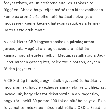
fogyasztható, az Ön preferenciáitól és szokásaitól
függően. Ahhoz, hogy teljes mértékben kihasználhassa
komplex aromáit és pihentető hatásait, bizonyos
módszerek kiemelkednek hatékonyságuk és a termék
iránti tiszteletük miatt:
A Jack Herer CBD fogyasztásához a
párologtatást
javasoljuk. Megőrzi a virág összes aromáját és
kannabinoidját égetés nélkül. Megtapasztalhatod a Jack
Herer minden gazdag ízét, beleértve a borsos, enyhén
földes jegyeket is.
A CBD-virág infúziója egy másik egyszerű és hatékony
módja annak, hogy élvezhesse annak előnyeit. Ehhez azt
javasoljuk, hogy először dekarboxilálja a virágot úgy,
hogy körülbelül 30 percre 100 fokos sütőbe helyezi. Ez a
folyamat természetes módon aktiválja a CBD-t. Ezután a