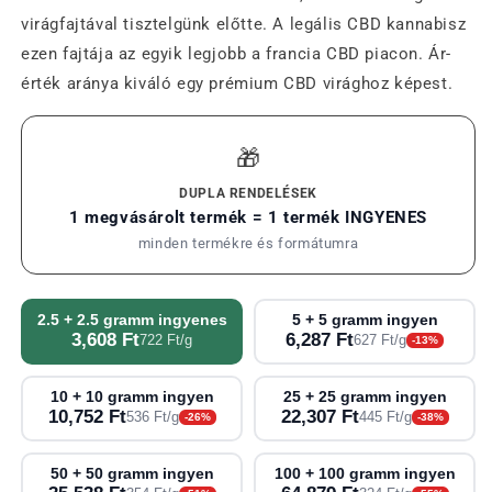
virágfajtával tisztelgünk előtte. A legális CBD kannabisz
ezen fajtája az egyik legjobb a francia CBD piacon. Ár-
érték aránya kiváló egy prémium CBD virághoz képest.
🎁
DUPLA RENDELÉSEK
1 megvásárolt termék = 1 termék INGYENES
minden termékre és formátumra
2.5 + 2.5 gramm ingyenes
5 + 5 gramm ingyen
3,608 Ft
6,287 Ft
722 Ft/g
627 Ft/g
-13%
10 + 10 gramm ingyen
25 + 25 gramm ingyen
10,752 Ft
22,307 Ft
536 Ft/g
445 Ft/g
-26%
-38%
50 + 50 gramm ingyen
100 + 100 gramm ingyen