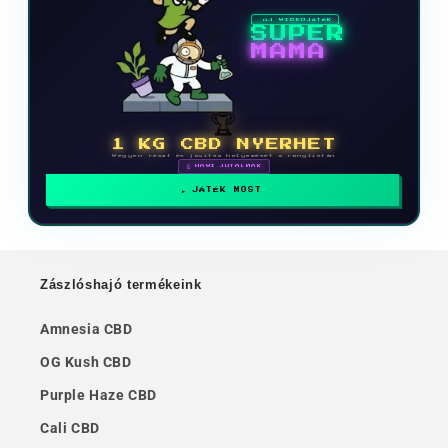
ÚJ VIDEOJÁTÉK
SUPER
MAMA
🏆
1 KG CBD NYERHET
Vegyen részt és javítsa helyezését a ranglistán
🗓 HAVI JUTALMAK
JÁTÉK MOST
Zászlóshajó termékeink
Amnesia CBD
OG Kush CBD
Purple Haze CBD
Cali CBD