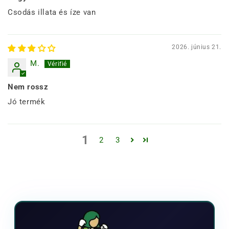
Csodás illata és íze van
2026. június 21.
M.
Nem rossz
Jó termék
1
2
3