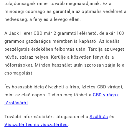
tulajdonságaik minél tovább megmaradjanak. Ez a
minőségi csomagolás garantálja az optimális védelmet a
nedvesség, a fény és a levegő ellen.
A Jack Herer CBD már 2 grammtól elérhető, de akár 100
grammos gazdaságos méretben is kapható. Az ideális
beszélgetés érdekében felbontás után: Tárolja az üveget
hűvös, száraz helyen. Kerülje a közvetlen fényt és a
hőforrásokat. Minden használat után szorosan zárja le a
csomagolást.
Így hosszabb ideig élvezheti a friss, ízletes CBD-virágot,
mint az első napon. Tudjon meg többet a
CBD virágok
tárolásáról
.
További információkért látogasson el a
Szállítás
és
Visszatérítés és visszatérítés
.