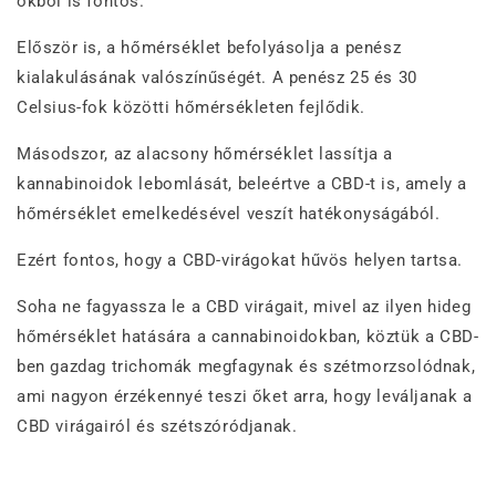
okból is fontos.
Először is, a hőmérséklet befolyásolja a penész
kialakulásának valószínűségét. A penész 25 és 30
Celsius-fok közötti hőmérsékleten fejlődik.
Másodszor, az alacsony hőmérséklet lassítja a
kannabinoidok lebomlását, beleértve a CBD-t is, amely a
hőmérséklet emelkedésével veszít hatékonyságából.
Ezért fontos, hogy a CBD-virágokat hűvös helyen tartsa.
Soha ne fagyassza le a CBD virágait, mivel az ilyen hideg
hőmérséklet hatására a cannabinoidokban, köztük a CBD-
ben gazdag trichomák megfagynak és szétmorzsolódnak,
ami nagyon érzékennyé teszi őket arra, hogy leváljanak a
CBD virágairól és szétszóródjanak.