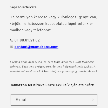
Kapcsolatfelvétel
Ha bármilyen kérdése vagy különleges igénye van,
kérjük, ne habozzon kapcsolatba lépni velünk e-
mailben vagy telefonon:
📞 01.88.81.21.02
📧
contact@mamakana.com
A Mama Kana nem orvos, és nem tudja dicsérni a CBD-termékek
erényeit. Ezek nem gyógyszerek, és nem helyettesíthetik azokat. A
kannabidiol szedése előtt konzultáljon egészségügyi szakemberrel.
Iratkozzon fel hírlevelünkre exkluzív ajánlatainkért!
E-mail