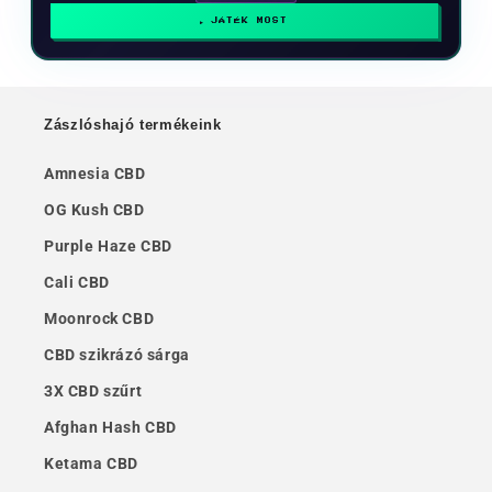
JÁTÉK MOST
Zászlóshajó termékeink
Amnesia CBD
OG Kush CBD
Purple Haze CBD
Cali CBD
Moonrock CBD
CBD szikrázó sárga
3X CBD szűrt
Afghan Hash CBD
Ketama CBD