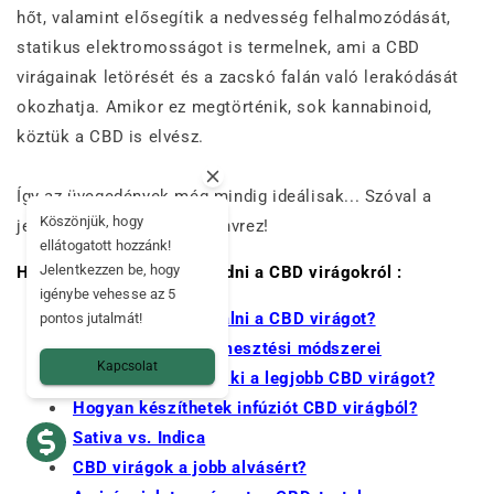
hőt, valamint elősegítik a nedvesség felhalmozódását,
statikus elektromosságot is termelnek, ami a CBD
virágainak letörését és a zacskó falán való lerakódását
okozhatja. Amikor ez megtörténik, sok kannabinoid,
köztük a CBD is elvész.
Így az üvegedények még mindig ideálisak... Szóval a
Köszönjük, hogy
jelekre, készüljetek... Chanvrez!
ellátogatott hozzánk!
Jelentkezzen be, hogy
Ha többet szeretne megtudni a CBD virágokról :
igénybe vehesse az 5
Hogyan kell használni a CBD virágot?
pontos jutalmát!
A CBD virágok termesztési módszerei
Kapcsolat
Hogyan válasszam ki a legjobb CBD virágot?
Hogyan készíthetek infúziót CBD virágból?
Sativa vs. Indica
CBD virágok a jobb alvásért?