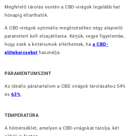
Megfelelő tárolás esetén a CBD-virágok legalább hat
hónapig eltarthatók.
A CBD-virágok optimális megőrzéséhez négy alapvető
paramétert kell elsajátítania. Kérjük, vegye figyelembe,
hogy ezek a kritériumok eltérhetnek, ha
a CBD-
előtekercseket
használja.
PÁRAMENTUMSZINT
Az ideális páratartalom a CBD virágok tárolásához
54%
és
63%
.
TEMPERATÚRA
A hőmérséklet, amelyen a CBD-virágokat tárolja, két