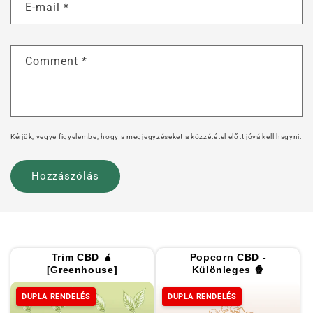
E-mail
*
Comment
*
Kérjük, vegye figyelembe, hogy a megjegyzéseket a közzététel előtt jóvá kell hagyni.
Trim CBD 🧉
Popcorn CBD -
[Greenhouse]
Különleges 🍿
DUPLA RENDELÉS
DUPLA RENDELÉS