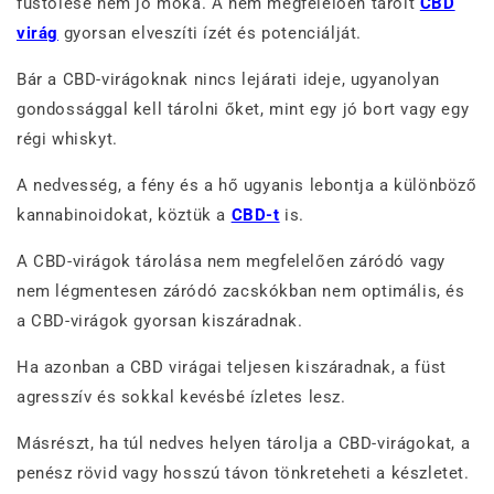
füstölése nem jó móka. A nem megfelelően tárolt
CBD
virág
gyorsan elveszíti ízét és potenciálját.
Bár a CBD-virágoknak nincs lejárati ideje, ugyanolyan
gondossággal kell tárolni őket, mint egy jó bort vagy egy
régi whiskyt.
A nedvesség, a fény és a hő ugyanis lebontja a különböző
kannabinoidokat, köztük a
CBD-t
is.
A CBD-virágok tárolása nem megfelelően záródó vagy
nem légmentesen záródó zacskókban nem optimális, és
a CBD-virágok gyorsan kiszáradnak.
Ha azonban a CBD virágai teljesen kiszáradnak, a füst
agresszív és sokkal kevésbé ízletes lesz.
Másrészt, ha túl nedves helyen tárolja a CBD-virágokat, a
penész rövid vagy hosszú távon tönkreteheti a készletet.