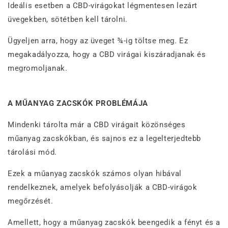
Ideális esetben a CBD-virágokat légmentesen lezárt
üvegekben, sötétben kell tárolni.
Ügyeljen arra, hogy az üveget ¾-ig töltse meg.
Ez
megakadályozza, hogy a CBD virágai kiszáradjanak és
megromoljanak.
A MŰANYAG ZACSKÓK PROBLÉMÁJA
Mindenki tárolta már a CBD virágait közönséges
műanyag zacskókban, és sajnos ez a legelterjedtebb
tárolási mód.
Ezek a műanyag zacskók számos olyan hibával
rendelkeznek, amelyek befolyásolják a CBD-virágok
megőrzését.
Amellett, hogy a műanyag zacskók beengedik a fényt és a