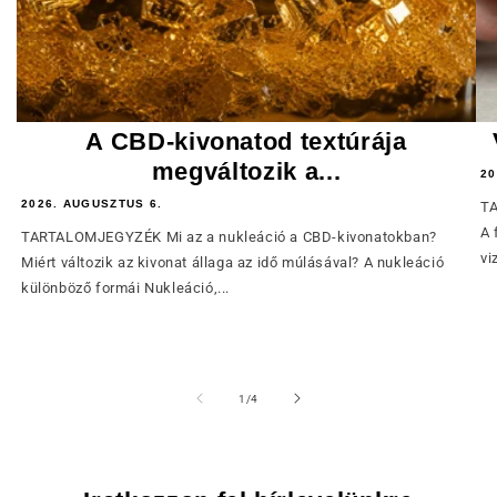
A CBD-kivonatod textúrája
megváltozik a...
20
2026. AUGUSZTUS 6.
TA
A 
TARTALOMJEGYZÉK Mi az a nukleáció a CBD-kivonatokban?
vi
Miért változik az kivonat állaga az idő múlásával? A nukleáció
különböző formái Nukleáció,...
of
1
/
4