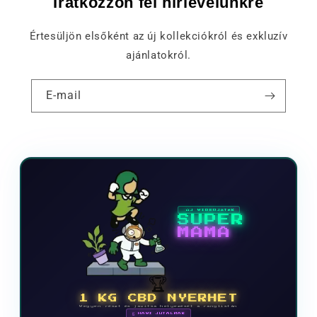
Iratkozzon fel hírlevelünkre
Értesüljön elsőként az új kollekciókról és exkluzív
ajánlatokról.
E-mail
ÚJ VIDEOJÁTÉK
SUPER
MAMA
🏆
1 KG CBD NYERHET
Vegyen részt és javítsa helyezését a ranglistán
🗓 HAVI JUTALMAK