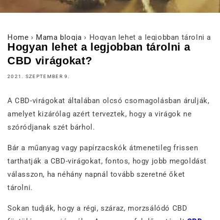
Home
›
Mama blogja
›
Hogyan lehet a legjobban tárolni a 
Hogyan lehet a legjobban tárolni a
CBD virágokat?
2021. SZEPTEMBER 9.
A CBD-virágokat általában olcsó csomagolásban árulják,
amelyet kizárólag azért terveztek, hogy a virágok ne
szóródjanak szét bárhol.
Bár a műanyag vagy papírzacskók átmenetileg frissen
tarthatják a CBD-virágokat, fontos, hogy jobb megoldást
válasszon, ha néhány napnál tovább szeretné őket
tárolni.
Sokan tudják, hogy a régi, száraz, morzsálódó CBD