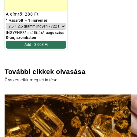
Szokásos
A címről
288 Ft
ár
1 vásárolt = 1 ingyenes
INGYENES* szállítás*
augusztus
8-án, szombaton
Add -
3,608 Ft
További cikkek olvasása
Összes cikk megtekintése