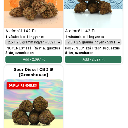
Szokásos
A címről
142 Ft
Szokásos
A címről
142 Ft
ár
ár
1 vásárolt = 1 ingyenes
1 vásárolt = 1 ingyenes
INGYENES* szállítás*
augusztus
INGYENES* szállítás*
augusztus
8-án, szombaton
8-án, szombaton
Add -
2,697 Ft
Add -
2,697 Ft
Sour Diesel CBD ⛽
[Greenhouse]
DUPLA RENDELÉS