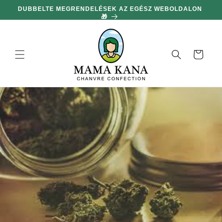
hagyni és
DUBBELTE MEGRENDELÉSEK AZ EGÉSZ WEBOLDALON
MIN
továbblépni
🎁
a
tartalomra
Kosár