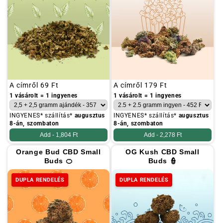
Szokásos
A címről
69 Ft
Szokásos
A címről
179 Ft
ár
ár
1 vásárolt = 1 ingyenes
1 vásárolt = 1 ingyenes
INGYENES* szállítás*
augusztus
INGYENES* szállítás*
augusztus
8-án, szombaton
8-án, szombaton
Add -
1,804 Ft
Add -
2,278 Ft
Orange Bud CBD Small
OG Kush CBD Small
Buds 🍊
Buds 👮
DUPLA RENDELÉS
DUPLA RENDELÉS