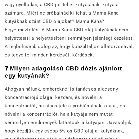
vagy gyulladás, a CBD jót tehet kutyájának. kutyája
számára. Miért ne próbálnád ki tehát a Mama Kana
kutyáknak szánt CBD olajokat? Mama Kana?
Figyelmeztetés: A Mama Kana CBD olaj kutyáknak nem
helyettesíti a helyettesíteni semmilyen jelenlegi kezelést.
A legbölcsebb dolog az, hogy konzultáljon állatorvosával,
és tegye fel minden kérdését. kérdések.
❓ Milyen adagolású CBD dózis ajánlott
egy kutyának?
Ahogyan nálunk, embereknél is tanácsos alacsony
koncentrációjú olajjal kezdeni, és növelni a
koncentrációt, ha nincs jele a problémának. olajat, és
növelni a koncentrációt, ha a kutyája nem mutat
semmilyen eredmények láthatóak a kutyáján. Javasoljuk,
hogy kezdjük egy csepp 5%-os CBD-olajjal kutyáknak,