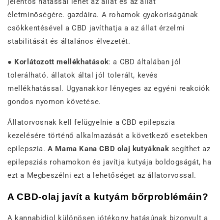
jelentős hatással lehet az állat és az állat
életminőségére. gazdáira. A rohamok gyakoriságának
csökkentésével a CBD javíthatja a az állat érzelmi
stabilitását és általános élvezetét.
●
Korlátozott mellékhatások
: a CBD általában jól
tolerálható. állatok által jól tolerált, kevés
mellékhatással. Ugyanakkor lényeges az egyéni reakciók
gondos nyomon követése.
Állatorvosnak kell felügyelnie a CBD epilepszia
kezelésére történő alkalmazását a következő esetekben
epilepszia.
A Mama Kana CBD olaj kutyáknak
segíthet az
epilepsziás rohamokon és javítja kutyája boldogságát, ha
ezt a Megbeszélni ezt a lehetőséget az állatorvossal.
A CBD-olaj javít a kutyám bőrproblémáin?
A kannabidiol különösen jótékony hatásúnak bizonyult a