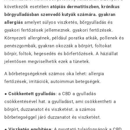
következők esetében
atópiás dermatitiszben, krónikus
bőrgyulladásban szenvedő kutyák számára. gyakran
allergiás
amelyet súlyos viszketés, bőrgyulladás és
gyakori fertőzések jellemeznek. gyakori fertőzések.
Környezeti allergének, például poratka atkák, pollenek és
penészgombák, gyakran okozzák a bőrpírt, foltokat
bőrpír, foltok, hegesedés és bőrfertőzések. A háziállat
jelentősen megviselhetik ezek a tünetek.
A bőrbetegségeknek számos oka lehet: allergia
fertőzések, irritációk, autoimmun betegségek.
●
Csökkentett gyulladás
: a CBD a gyulladás
csökkentésével hat. a gyulladást, ami csökkentheti a
bőrpírt, duzzanatot és viszketést. a számos
bőrbetegséggel járó duzzanatot és viszketést.
●
Viszketés enyhítése
: A nyugtató tulajdonságok a CBD