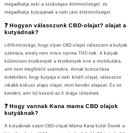
megadhatja neki a szükséges életminőséget. és
megadhatja kutyájának a neki járó életminőséget.
❓ Hogyan válasszunk CBD-olajat? olajat a
kutyádnak?
Létfontosságú, hogy olyan CBD-olajat válasszon a kutyák
számára, amely nem nincs nyoma THC-nek. A kutyák
különösen érzékenyek a érzékenyek erre a molekulára,
ami nem megfelelő számukra. Annak biztosítása
érdekében, hogy kutyája a neki kínált olajat, válasszon
inkább kókusz alapú olajat, mint kender alapúat. És ne
kendert, ami túl keserű az ő drága ízlésének.
❓ Hogy vannak Kana mama CBD olajok
kutyáknak?
A kutyáknak szánt CBD-olajat Mama Kana küldi Önnek a