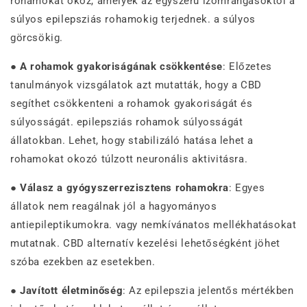
rohamokat okoz, amelyek az egyszerű izomrángásoktól a
súlyos epilepsziás rohamokig terjednek. a súlyos
görcsökig.
●
A rohamok gyakoriságának csökkentése
: Előzetes
tanulmányok vizsgálatok azt mutatták, hogy a CBD
segíthet csökkenteni a rohamok gyakoriságát és
súlyosságát. epilepsziás rohamok súlyosságát
állatokban. Lehet, hogy stabilizáló hatása lehet a
rohamokat okozó túlzott neuronális aktivitásra.
●
Válasz a gyógyszerrezisztens rohamokra
: Egyes
állatok nem reagálnak jól a hagyományos
antiepileptikumokra. vagy nemkívánatos mellékhatásokat
mutatnak. CBD alternatív kezelési lehetőségként jöhet
szóba ezekben az esetekben.
●
Javított életminőség
: Az epilepszia jelentős mértékben