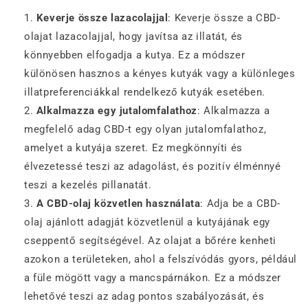
Keverje össze lazacolajjal
: Keverje össze a CBD-
olajat lazacolajjal, hogy javítsa az illatát, és
könnyebben elfogadja a kutya. Ez a módszer
különösen hasznos a kényes kutyák vagy a különleges
illatpreferenciákkal rendelkező kutyák esetében.
Alkalmazza egy jutalomfalathoz
: Alkalmazza a
megfelelő adag CBD-t egy olyan jutalomfalathoz,
amelyet a kutyája szeret. Ez megkönnyíti és
élvezetessé teszi az adagolást, és pozitív élménnyé
teszi a kezelés pillanatát.
A CBD-olaj közvetlen használata
: Adja be a CBD-
olaj ajánlott adagját közvetlenül a kutyájának egy
cseppentő segítségével. Az olajat a bőrére kenheti
azokon a területeken, ahol a felszívódás gyors, például
a füle mögött vagy a mancspárnákon. Ez a módszer
lehetővé teszi az adag pontos szabályozását, és