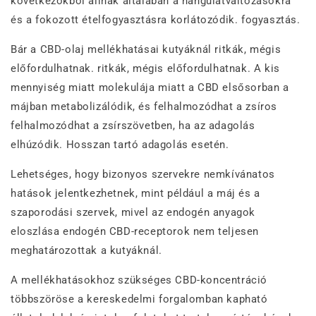
következőkből állnak általában a hangulatváltozásokra
és a fokozott ételfogyasztásra korlátozódik. fogyasztás.
Bár a CBD-olaj mellékhatásai kutyáknál ritkák, mégis
előfordulhatnak. ritkák, mégis előfordulhatnak. A kis
mennyiség miatt molekulája miatt a CBD elsősorban a
májban metabolizálódik, és felhalmozódhat a zsíros
felhalmozódhat a zsírszövetben, ha az adagolás
elhúzódik. Hosszan tartó adagolás esetén.
Lehetséges, hogy bizonyos szervekre nemkívánatos
hatások jelentkezhetnek, mint például a máj és a
szaporodási szervek, mivel az endogén anyagok
eloszlása endogén CBD-receptorok nem teljesen
meghatározottak a kutyáknál.
A mellékhatásokhoz szükséges CBD-koncentráció
többszöröse a kereskedelmi forgalomban kapható