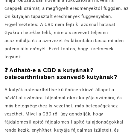
majd fokozatosan növelni a fokozatosan növelni a
cseppek számát, a megfigyelt eredményektől függően. az
Ön kutyáján tapasztalt eredmények függvényében.
Figyelmeztetés: A CBD nem fejti ki azonnal hatását.
Gyakran hetekbe telik, mire a szervezet teljesen
asszimilálja és a szervezet és kibontakoztassa minden
potenciális erényét. Ezért fontos, hogy türelmesek
legyünk.
❓ Adható-e a CBD a kutyának?
osteoarthritisben szenvedő kutyának?
A kutyák osteoarthritise különösen kínzó állapot a
háziállat számára. fájdalmat okoz kutyája számára, és
más betegségekhez is vezethet. más betegségekhez
vezethet. Mivel a CBD-ről úgy gondolják, hogy
fájdalomcsillapító fájdalomcsillapító tulajdonságokkal
rendelkezik, enyhítheti kutyája fájdalmas ízületeit, és