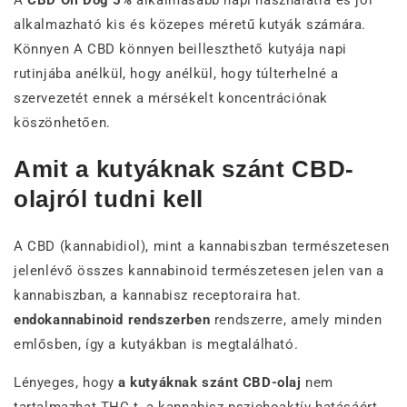
alkalmazható kis és közepes méretű kutyák számára.
Könnyen A CBD könnyen beilleszthető kutyája napi
rutinjába anélkül, hogy anélkül, hogy túlterhelné a
szervezetét ennek a mérsékelt koncentrációnak
köszönhetően.
Amit a kutyáknak szánt CBD-
olajról tudni kell
A CBD (kannabidiol), mint a kannabiszban természetesen
jelenlévő összes kannabinoid természetesen jelen van a
kannabiszban, a kannabisz receptoraira hat.
endokannabinoid rendszerben
rendszerre, amely minden
emlősben, így a kutyákban is megtalálható.
Lényeges, hogy
a kutyáknak szánt CBD-olaj
nem
tartalmazhat THC-t, a kannabisz pszichoaktív hatásáért