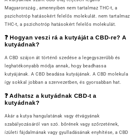
Magyarország , amennyiben nem tartalmaz THC-t, a
pszichotróp hatásokért felelős molekulát. nem tartalmaz
THC-t, a pszichotróp hatásokért felelős molekulát.
❓ Hogyan veszi rá a kutyáját a CBD-re? A
kutyádnak?
A CBD szájon át történő szedése a legegyszerűbb és
leghatékonyabb módja annak, hogy beadhassa
kutyájának. A CBD beadása kutyájának. A CBD molekula
így sokkal jobban a szervezetben, és gyorsabban hat.
❓ Adhatsz a kutyádnak CBD-t a
kutyádnak?
Akár a kutya hangulatának vagy étvágyának
szabályozásáról van szó. bőrének vagy szőrzetének,
ízületi fájdalmának vagy gyulladásának enyhítése, a CBD