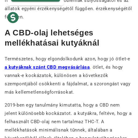
függően változhatnak. a problémák súlyosságától és az
állatok egyéni érzékenységétől függően. érzékenységétől
függően.
A CBD-olaj lehetséges
mellékhatásai kutyáknál
Természetes, hogy elgondolkodunk azon, hogy jó ötlet-e
a kutyáknak szánt CBD megvásárlása
. ötlet, és hogy
vannak-e kockázatok, különösen a következők
szempontjából csökkenti a fájdalmat, a szorongást vagy
más kellemetlenségforrásokat.
2019-ben egy tanulmány kimutatta, hogy a CBD nem
jelent különösebb kockázatot. a kutyákra, feltéve, hogy a
felhasznált CBD-olaj nem tartalmaz THC-T. A
mellékhatások minimálisnak tűnnek, általában a