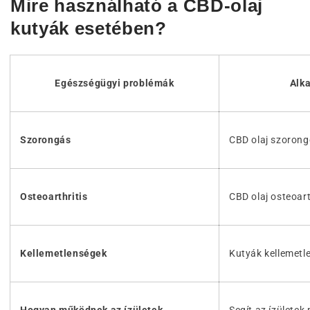
Mire használható a CBD-olaj
kutyák esetében?
Egészségügyi problémák
Alk
Szorongás
CBD olaj szoron
Osteoarthritis
CBD olaj osteoart
Kellemetlenségek
Kutyák kellemetl