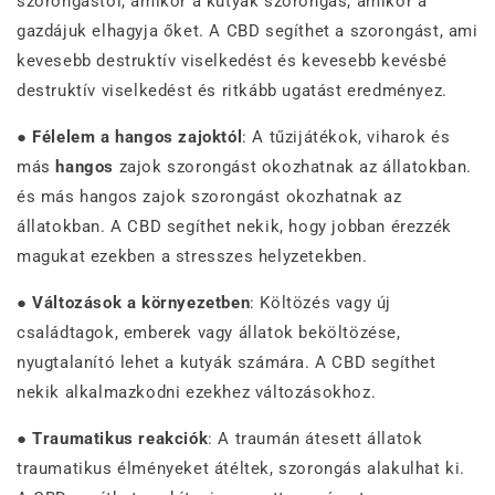
szorongástól, amikor a kutyák szorongás, amikor a
gazdájuk elhagyja őket. A CBD segíthet a szorongást, ami
kevesebb destruktív viselkedést és kevesebb kevésbé
destruktív viselkedést és ritkább ugatást eredményez.
●
Félelem a hangos zajoktól
: A tűzijátékok, viharok és
más
hangos
zajok szorongást okozhatnak az állatokban.
és más hangos zajok szorongást okozhatnak az
állatokban. A CBD segíthet nekik, hogy jobban érezzék
magukat ezekben a stresszes helyzetekben.
●
Változások a környezetben
: Költözés vagy új
családtagok, emberek vagy állatok beköltözése,
nyugtalanító lehet a kutyák számára. A CBD segíthet
nekik alkalmazkodni ezekhez változásokhoz.
●
Traumatikus reakciók
: A traumán átesett állatok
traumatikus élményeket átéltek, szorongás alakulhat ki.