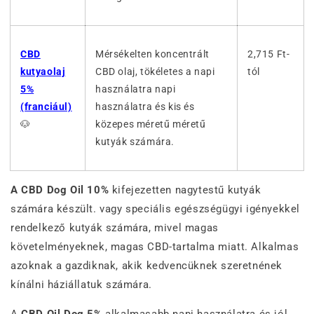
CBD
Mérsékelten koncentrált
2,715 Ft-
kutyaolaj
CBD olaj, tökéletes a napi
tól
5%
használatra napi
(franciául)
használatra és kis és
🐶
közepes méretű méretű
kutyák számára.
A CBD Dog Oil 10%
kifejezetten nagytestű kutyák
számára készült. vagy speciális egészségügyi igényekkel
rendelkező kutyák számára, mivel magas
követelményeknek, magas CBD-tartalma miatt. Alkalmas
azoknak a gazdiknak, akik kedvencüknek szeretnének
kínálni háziállatuk számára.
A
CBD Oil Dog 5%
alkalmasabb napi használatra és jól