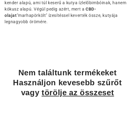
kender alapú, ami túl keserű a kutya ízlelőbimbóinak, hanem
n
kókusz alapú. Végül pedig azért, mert a
CBD-
y
olajat
"marhapörkölt" ízesítéssel keverték össze, kutyája
legnagyobb örömére.
:
Nem találtunk termékeket
Használjon kevesebb szűrőt
vagy
törölje az összeset