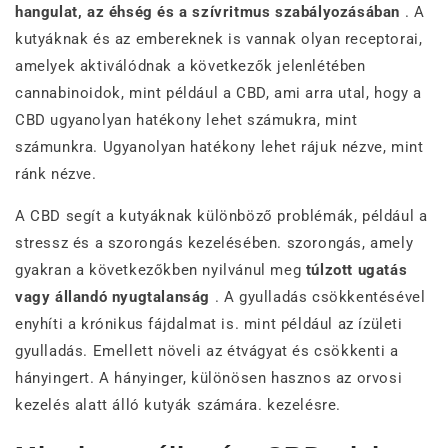
hangulat, az éhség és a szívritmus szabályozásában
. A
kutyáknak és az embereknek is vannak olyan receptorai,
amelyek aktiválódnak a következők jelenlétében
cannabinoidok, mint például a CBD, ami arra utal, hogy a
CBD ugyanolyan hatékony lehet számukra, mint
számunkra. Ugyanolyan hatékony lehet rájuk nézve, mint
ránk nézve.
A CBD segít a kutyáknak különböző problémák, például a
stressz és a szorongás kezelésében. szorongás, amely
gyakran a következőkben nyilvánul meg
túlzott ugatás
vagy állandó nyugtalanság
. A gyulladás csökkentésével
enyhíti a krónikus fájdalmat is. mint például az ízületi
gyulladás. Emellett növeli az étvágyat és csökkenti a
hányingert. A hányinger, különösen hasznos az orvosi
kezelés alatt álló kutyák számára. kezelésre.