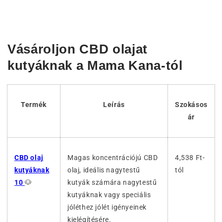
Vásároljon CBD olajat
kutyáknak a Mama Kana-tól
Termék
Leírás
Szokásos
ár
CBD olaj
Magas koncentrációjú CBD
4,538 Ft-
kutyáknak
olaj, ideális nagytestű
tól
10
🐶
kutyák számára nagytestű
kutyáknak vagy speciális
jóléthez jólét igényeinek
kielégítésére.