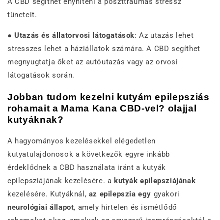
A CBD segíthet enyhíteni a poszttraumás stressz
tüneteit.
●
Utazás és állatorvosi látogatások
: Az utazás lehet
stresszes lehet a háziállatok számára. A CBD segíthet
megnyugtatja őket az autóutazás vagy az orvosi
látogatások során.
Jobban tudom kezelni kutyám epilepsziás
rohamait a Mama Kana CBD-vel? olajjal
kutyáknak?
A hagyományos kezelésekkel elégedetlen
kutyatulajdonosok a következők egyre inkább
érdeklődnek a CBD használata iránt a kutyák
epilepsziájának kezelésére. a
kutyák epilepsziájának
kezelésére. Kutyáknál,
az epilepszia egy
gyakori
neurológiai állapot
, amely hirtelen és ismétlődő