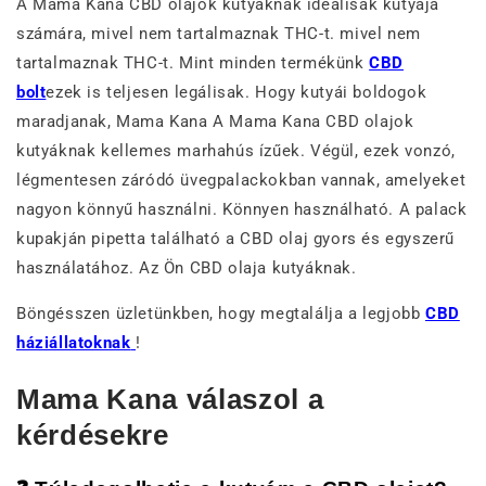
A Mama Kana CBD olajok kutyáknak ideálisak kutyája
számára, mivel nem tartalmaznak THC-t. mivel nem
tartalmaznak THC-t. Mint minden termékünk
CBD
bolt
ezek is teljesen legálisak. Hogy kutyái boldogok
maradjanak, Mama Kana A Mama Kana CBD olajok
kutyáknak kellemes marhahús ízűek. Végül, ezek vonzó,
légmentesen záródó üvegpalackokban vannak, amelyeket
nagyon könnyű használni. Könnyen használható. A palack
kupakján pipetta található a CBD olaj gyors és egyszerű
használatához. Az Ön CBD olaja kutyáknak.
Böngésszen üzletünkben, hogy megtalálja a legjobb
CBD
háziállatoknak
!
Mama Kana válaszol a
kérdésekre