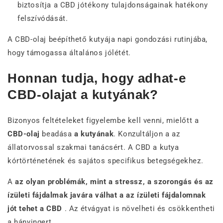
biztosítja a CBD jótékony tulajdonságainak hatékony
felszívódását.
A CBD-olaj beépíthető kutyája napi gondozási rutinjába,
hogy támogassa általános jólétét.
Honnan tudja, hogy adhat-e
CBD-olajat a kutyának?
Bizonyos feltételeket figyelembe kell venni, mielőtt a
CBD-olaj
beadása
a kutyának
. Konzultáljon a az
állatorvossal szakmai tanácsért. A CBD a kutya
kórtörténetének és sajátos specifikus betegségekhez.
A
az olyan problémák, mint a stressz, a szorongás és az
ízületi fájdalmak javára válhat a az ízületi fájdalomnak
jót tehet a CBD
. Az étvágyat is növelheti és csökkentheti
a hányingert.