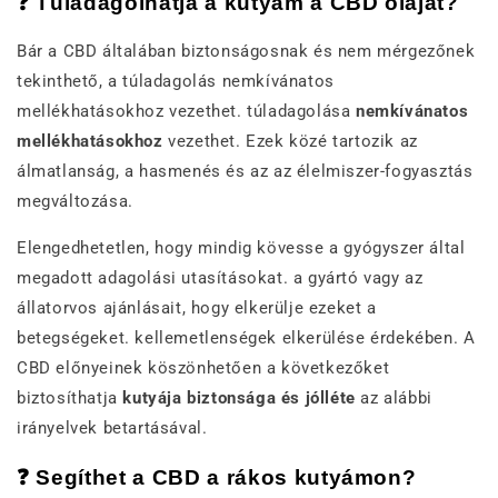
❓
Túladagolhatja a kutyám a CBD olajat?
Bár a CBD általában biztonságosnak és nem mérgezőnek
tekinthető, a túladagolás nemkívánatos
mellékhatásokhoz vezethet. túladagolása
nemkívánatos
mellékhatásokhoz
vezethet. Ezek közé tartozik az
álmatlanság, a hasmenés és az az élelmiszer-fogyasztás
megváltozása.
Elengedhetetlen, hogy mindig kövesse a gyógyszer által
megadott adagolási utasításokat. a gyártó vagy az
állatorvos ajánlásait, hogy elkerülje ezeket a
betegségeket. kellemetlenségek elkerülése érdekében. A
CBD előnyeinek köszönhetően a következőket
biztosíthatja
kutyája biztonsága és jólléte
az alábbi
irányelvek betartásával.
❓
Segíthet a CBD a rákos kutyámon?