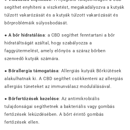
segíthet enyhíteni a viszketést, megakadályozva a kutyák
túlzott vakarózását és a kutyák túlzott vakarózását és
bőrproblémáik súlyosbodását.
●
A bőr hidratálása
: a CBD segíthet fenntartani a bőr
hidratáltságát azáltal, hogy szabályozza a
faggyútermelést, amely előnyös a száraz bőrben
szenvedő kutyák számára.
●
Bőrallergia támogatása
: Allergiás kutyák Bőrkiütések
alakulhatnak ki. A CBD segíthet csökkenteni az allergiás
allergiás tüneteket az immunválasz modulálásával.
●
Bőrfertőzések kezelése
: Az antimikrobiális
tulajdonságai segíthetnek a bakteriális vagy gombás
fertőzések leküzdésében. A bőrt érintő gombás
fertőzések ellen.