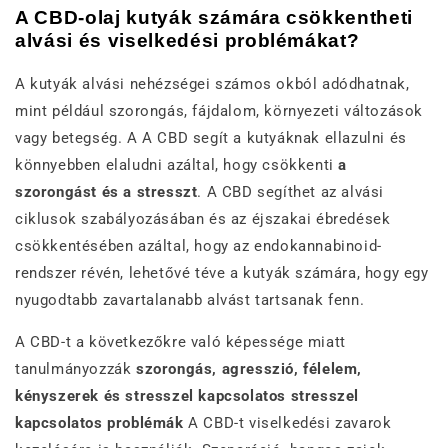
A CBD-olaj kutyák számára csökkentheti
alvási és viselkedési problémákat?
A kutyák alvási nehézségei számos okból adódhatnak,
mint például szorongás, fájdalom, környezeti változások
vagy betegség. A A CBD segít a kutyáknak ellazulni és
könnyebben elaludni azáltal, hogy csökkenti
a
szorongást és a stresszt
. A CBD segíthet az alvási
ciklusok szabályozásában és az éjszakai ébredések
csökkentésében azáltal, hogy az endokannabinoid-
rendszer révén, lehetővé téve a kutyák számára, hogy egy
nyugodtabb zavartalanabb alvást tartsanak fenn.
A CBD-t a következőkre való képessége miatt
tanulmányozzák
szorongás, agresszió, félelem,
kényszerek és stresszel kapcsolatos stresszel
kapcsolatos problémák
A CBD-t viselkedési zavarok