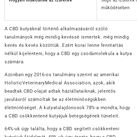
Hogyan működnek az ízületek
Segít az ízületek
működésében
A CBD kutyáknál történő alkalmazásáról szóló
tanulmányok még mindig kevéssé ismertek. még mindig
kevés és kevés közöttük. Ezért korai lenne fenntartás
nélkül kijelenteni, hogy a CBD egy csodamolekula a kutya
számára.
Azonban egy 2016-os tanulmány szerint az amerikai
HolisticVeterinaryMedical Association, azok, akik
beadtak CBD-olajat adtak háziállataiknak, jelentős
javulásról számoltak be az életminőségükben.
életminőséget. A kutyatulajdonosok 78%-a mondta, hogy
a CBD csökkentené kutyájuk betegségének tüneteit.
64%-uk úgy találta, hogy a CBD segített csökkenteni