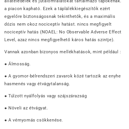
állateledelek és jutalomfalatokat tartalmazó tápokénak.
a piacon kapható. Ezek a táplálékkiegészítők ezért
egyelőre biztonságosnak tekinthetők, és a maximális
dózis nem okoz nociceptív hatást. nincs megfigyelt
nociceptív hatás (NOAEL: No Observable Adverse Effect
Level, azaz nincs megfigyelhető káros hatás szintje).
Vannak azonban bizonyos mellékhatások, mint például :
● Álmosság.
● A gyomor-bélrendszeri zavarok közé tartozik az enyhe
hasmenés vagy étvágytalanság.
● Túlzott nyálfolyás vagy szájszárazság
● Növeli az étvágyat.
● A vérnyomás csökkenése.