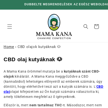
hagyni és
MINDEN 36,449 Ft-S VÁSÁRLÁS UTÁN 100 G AJÁND
továbblépni
a
tartalomra
Kosár
Home
›
CBD olajok kutyáknak 🐶
G
CBD olaj kutyáknak 🐶
y
A Mama Kana örömmel mutatja be a
kutyáknak szánt CBD-
ű
olajok
kínálatát. A Mama Kana meggyőződve a CBD
j
(kannabidiol) lehetséges előnyeiről az emberek számára, úgy
t
döntött, hogy elérhetővé teszi azt a kutyák számára is. L'
CBD
olaj
olajat kifejezetten az Ön kutyái számára választotta ki,
e
amely tökéletesen megfelel az ő igényeiknek.
m
Először is, mert
nem tartalmaz THC-t
. Másodszor, mert nem
é