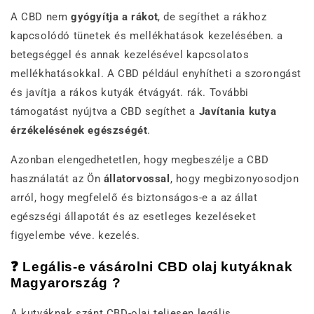
A CBD nem
gyógyítja a rákot
, de segíthet a rákhoz
kapcsolódó tünetek és mellékhatások kezelésében. a
betegséggel és annak kezelésével kapcsolatos
mellékhatásokkal. A CBD például enyhítheti a szorongást
és javítja a rákos kutyák étvágyát. rák. További
támogatást nyújtva a CBD segíthet a
Javítani
a kutya
érzékelésének egészségét
.
Azonban elengedhetetlen, hogy megbeszélje a CBD
használatát az Ön
állatorvossal
, hogy megbizonyosodjon
arról, hogy megfelelő és biztonságos-e a az állat
egészségi állapotát és az esetleges kezeléseket
figyelembe véve. kezelés.
❓ Legális-e vásárolni CBD olaj kutyáknak
Magyarország ?
A kutyáknak szánt CBD-olaj teljesen legális