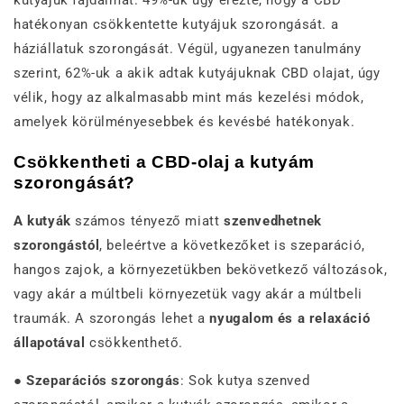
kutyájuk fájdalmát. 49%-uk úgy érezte, hogy a CBD
hatékonyan csökkentette kutyájuk szorongását. a
háziállatuk szorongását. Végül, ugyanezen tanulmány
szerint, 62%-uk a akik adtak kutyájuknak CBD olajat, úgy
vélik, hogy az alkalmasabb mint más kezelési módok,
amelyek körülményesebbek és kevésbé hatékonyak.
Csökkentheti a CBD-olaj a kutyám
szorongását?
A kutyák
számos tényező miatt
szenvedhetnek
szorongástól
, beleértve a következőket is szeparáció,
hangos zajok, a környezetükben bekövetkező változások,
vagy akár a múltbeli környezetük vagy akár a múltbeli
traumák. A szorongás lehet a
nyugalom és a relaxáció
állapotával
csökkenthető.
●
Szeparációs szorongás
: Sok kutya szenved