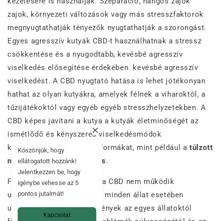
kezelésére is használják. Szeparáció, hangos zajok
zajok, környezeti változások vagy más stresszfaktorok
megnyugtathatják tényezők nyugtathatják a szorongást.
Egyes agresszív kutyák CBD-t használhatnak a stressz
csökkentése és a nyugodtabb, kevésbé agresszív
viselkedés elősegítése érdekében. kevésbé agresszív
viselkedést. A CBD nyugtató hatása is lehet jótékonyan
hathat az olyan kutyákra, amelyek félnek a viharoktól, a
tűzijátékoktól vagy egyéb egyéb stresszhelyzetekben. A
CBD képes javítani a kutya a kutyák életminőségét az
ismétlődő és kényszeres viselkedésmódok
korlátozásával viselkedésformákat, mint például a
túlzott
Köszönjük, hogy
nyalogatás vagy vakarózás
.
ellátogatott hozzánk!
Jelentkezzen be, hogy
Fontos megjegyezni, hogy a CBD nem működik
igénybe vehesse az 5
pontos jutalmát!
ugyanolyan módon minden minden állat esetében
ugyanúgy hat, és az eredmények az egyes állatoktól
Kapcsolat