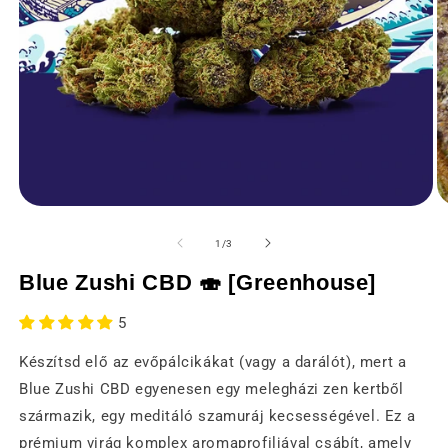
Média
M
1
2
megnyitása
m
of
1
/
3
modális
m
ablakban
a
Blue Zushi CBD 🍣 [Greenhouse]
5
Készítsd elő az evőpálcikákat (vagy a darálót), mert a
Blue Zushi CBD egyenesen egy melegházi zen kertből
származik, egy meditáló szamuráj kecsességével. Ez a
prémium virág komplex aromaprofiljával csábít, amely