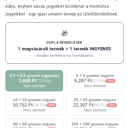
édes, enyhén savas jegyeket kombinál a mentolos
jegyekkel - egy igazi umami-ünnep az ízlelőbimbóknak.
🎁
DUPLA RENDELÉSEK
1 megvásárolt termék = 1 termék INGYENES
minden termékre és formátumra
2.5 + 2.5 gramm ingyenes
5 + 5 gramm ingyen
3,608 Ft
6,287 Ft
722 Ft/g
627 Ft/g
-13%
Nem elérhető
Nem elérhető
10 + 10 gramm ingyen
25 + 25 gramm ingyen
10,752 Ft
22,307 Ft
536 Ft/g
445 Ft/g
-26%
-38%
Nem elérhető
Nem elérhető
50 + 50 gramm ingyen
100 + 100 gramm ingyen