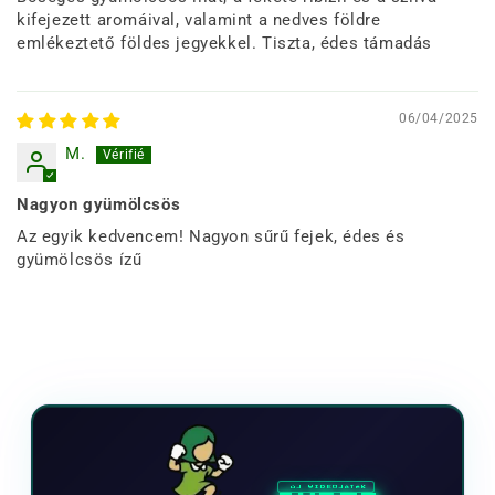
kifejezett aromáival, valamint a nedves földre
emlékeztető földes jegyekkel. Tiszta, édes támadás
06/04/2025
M.
Nagyon gyümölcsös
Az egyik kedvencem! Nagyon sűrű fejek, édes és
gyümölcsös ízű
ÚJ VIDEOJÁTÉK