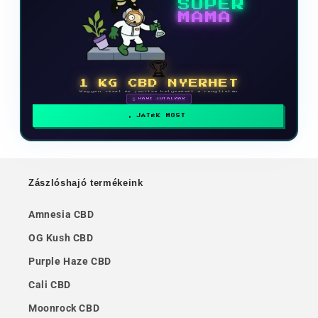
SUPER
MAMA
🏆
1 KG CBD NYERHET
Vegyen részt és javítsa helyezését a ranglistán
🗓 HAVI JUTALMAK
JÁTÉK MOST
Zászlóshajó termékeink
Amnesia CBD
OG Kush CBD
Purple Haze CBD
Cali CBD
Moonrock CBD