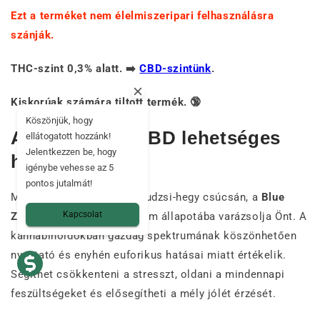
Ezt a terméket nem élelmiszeripari felhasználásra
szánják.
THC-szint 0,3% alatt. ➡️
CBD-szintünk
.
Kiskorúak számára tiltott termék. 🔞
Köszönjük, hogy
A Blue Zushi CBD lehetséges
ellátogatott hozzánk!
Jelentkezzen be, hogy
hatásai 🍃
igénybe vehesse az 5
pontos jutalmát!
Mint egy teaszertartás a Fudzsi-hegy csúcsán, a
Blue
Kapcsolat
Zushi
a kifinomult nyugalom állapotába varázsolja Önt. A
kannabinoidokban gazdag spektrumának köszönhetően
nyugtató és enyhén euforikus hatásai miatt értékelik.
Segíthet csökkenteni a stresszt, oldani a mindennapi
feszültségeket és elősegítheti a mély jólét érzését.