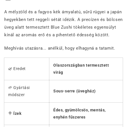
A mélyzöld és a fagyos kék árnyalatú, sűrű rügyei a japán
hegyekben tett reggeli sétát idézik. A precízen és bölcsen
üveg alatt termesztett Blue Zushi tökéletes egyensúlyt
kínál az aromás erő és a pihentető édesség között.
Meghívás utazásra... anélkül, hogy elhagyná a tatamit.
Olaszországban termesztett
🌿 Eredet
virág
🌱 Gyártási
Sous-serre (üvegház)
módszer
Édes, gyümölcsös, mentás,
🍭
Ízek
enyhén fűszeres