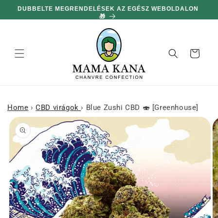
hagyni és
DUBBELTE MEGRENDELÉSEK AZ EGÉSZ WEBOLDALON
MIN
továbblépni
🎁
a
tartalomra
Kosár
Home
›
CBD virágok
›
Blue Zushi CBD 🍣 [Greenhouse]
njen a
rmékinformációhoz