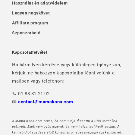
Használat és adatvédelem
Legyen nagykövet
Affiliate program
Szponzoráció
Kapcsolatfelvétel
Ha bármilyen kérdése vagy különleges igénye van,
kérjük, ne habozzon kapcsolatba lépni velünk e-
mailben vagy telefonon:
📞 01.88.81.21.02
📧
contact@mamakana.com
A Mama Kana nem orvos, és nem tudja dicsérni a CBD-termékek
erényeit. Ezek nem gyógyszerek, és nem helyettesíthetik azokat. A
kannabidiol szedése előtt konzultáljon egészségügyi szakemberrel.