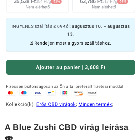
35,538 Ft
63,786 Ft
354 Ft/g
317 Ft/g
-51%
-56%
Nem elérhető
Nem elérhető
INGYENES szállítás £ 69-tól:
augusztus 10. – augusztus
13.
⏳ Rendeljen most a gyors szállításhoz.
Ajouter au panier | 3,608 Ft
Fizessen biztonságosan az Ön által preferált fizetési móddal
Kollekció(k):
Erős CBD virágok
;
Minden termék
;
A Blue Zushi CBD virág leírása
🍣