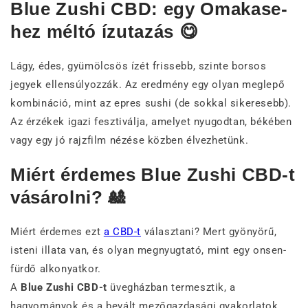
Blue Zushi CBD: egy Omakase-
hez méltó ízutazás 😋
Lágy, édes, gyümölcsös ízét frissebb, szinte borsos
jegyek ellensúlyozzák. Az eredmény egy olyan meglepő
kombináció, mint az epres sushi (de sokkal sikeresebb).
Az érzékek igazi fesztiválja, amelyet nyugodtan, békében
vagy egy jó rajzfilm nézése közben élvezhetünk.
Miért érdemes Blue Zushi CBD-t
vásárolni? 🎎
Miért érdemes ezt
a CBD-t
választani? Mert gyönyörű,
isteni illata van, és olyan megnyugtató, mint egy onsen-
fürdő alkonyatkor.
A
Blue Zushi CBD-t
üvegházban termesztik, a
hagyományok és a bevált mezőgazdasági gyakorlatok