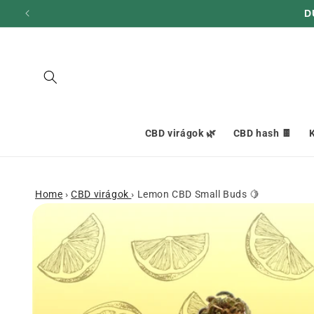
hagyni és
D
továbblépni
a
tartalomra
CBD virágok 🌿
CBD hash 🍫
K
Home
›
CBD virágok
›
Lemon CBD Small Buds 🍋
Menjen a
termékinformációhoz