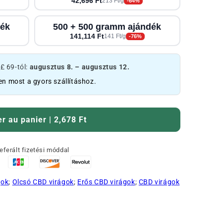
42,696 Ft
213 Ft/g
-64%
dék
500 + 500 gramm ajándék
141,114 Ft
141 Ft/g
-76%
£ 69-tól:
augusztus 8. – augusztus 12.
en most a gyors szállításhoz.
er au panier | 2,678 Ft
eferált fizetési móddal
gok
;
Olcsó CBD virágok
;
Erős CBD virágok
;
CBD virágok