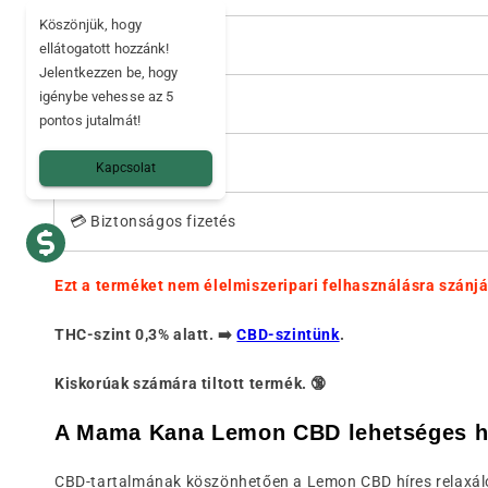
Köszönjük, hogy
🌱
Magok
ellátogatott hozzánk!
Jelentkezzen be, hogy
igénybe vehesse az 5
🚚
Szállítás
pontos jutalmát!
🌍 Szállító ország
Kapcsolat
💳 Biztonságos fizetés
Ezt a terméket nem élelmiszeripari felhasználásra szánjá
THC-szint 0,3% alatt. ➡️
CBD-szintünk
.
Kiskorúak számára tiltott termék. 🔞
A Mama Kana Lemon CBD lehetséges ha
CBD-tartalmának köszönhetően a Lemon CBD híres relaxáló ha