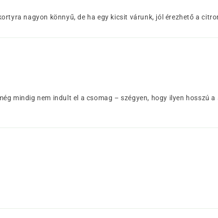
ő kortyra nagyon könnyű, de ha egy kicsit várunk, jól érezhető a ci
g mindig nem indult el a csomag – szégyen, hogy ilyen hosszú a szá