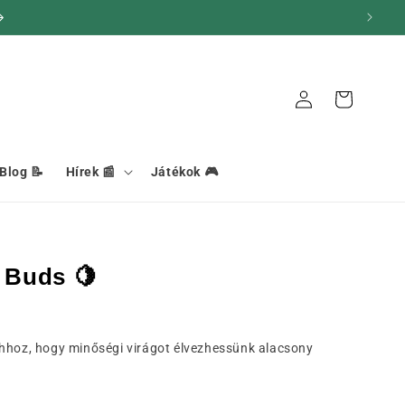
Kapcsolat
Kosár
Blog 📝
Hírek 📰
Játékok 🎮
 Buds 🍋
ahhoz, hogy minőségi virágot élvezhessünk alacsony