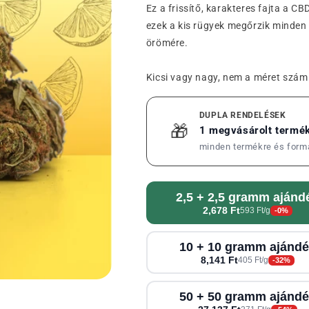
Ez a frissítő, karakteres fajta a C
ezek a kis rügyek megőrzik minden 
örömére.
Kicsi vagy nagy, nem a méret számí
DUPLA RENDELÉSEK
🎁
1 megvásárolt termé
minden termékre és form
2,5 + 2,5 gramm ajánd
2,678 Ft
593 Ft/g
-0%
10 + 10 gramm ajánd
8,141 Ft
405 Ft/g
-32%
50 + 50 gramm ajánd