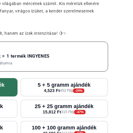
BD világában mércének számít. Kis méretük ellenére
fanyar, virágos ízüket, a kender szerelmeseinek
t, hanem az ízek intenzitása! 🍋✨
k = 1 termék INGYENES
átumra
ék
5 + 5 gramm ajándék
4,523 Ft
452 Ft/g
-24%
ék
25 + 25 gramm ajándék
15,812 Ft
315 Ft/g
-47%
ék
100 + 100 gramm ajándék