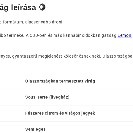
g leírása 🍋
ebb formátum, alacsonyabb áron!
űbb terméke. A CBD-ben és más kannabinoidokban gazdag
Lemon
 fényes, gyantaszerű megjelenést kölcsönöznek neki. Olaszországban
Olaszországban termesztett virág
Sous-serre (üvegház)
Fűszeres citrom és virágos jegyek
Semleges