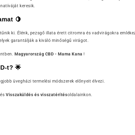
atíváját keresik.
amat 🍋
 tűnik ki. Élénk, pezsgő illata érett citromra és vadvirágokra emlé
lyek garantálják a kiváló minőségű virágot.
entben.
Magyarország CBD - Mama Kana
!
D-t? 🌟
gjobb üvegházi termelési módszerek előnyeit élvezi.
és
Visszaküldés és visszatérítés
oldalainkon.