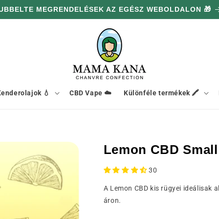
UBBELTE MEGRENDELÉSEK AZ EGÉSZ WEBOLDALON 🎁
enderolajok 💧
CBD Vape ☁️
Különféle termékek 🖍️
Lemon CBD Small
30
A Lemon CBD kis rügyei ideálisak 
áron.