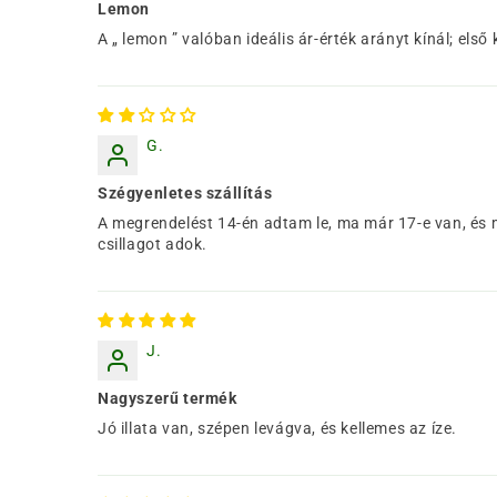
Lemon
A „ lemon ” valóban ideális ár-érték arányt kínál; els
G.
Szégyenletes szállítás
A megrendelést 14-én adtam le, ma már 17-e van, és mé
csillagot adok.
J.
Nagyszerű termék
Jó illata van, szépen levágva, és kellemes az íze.