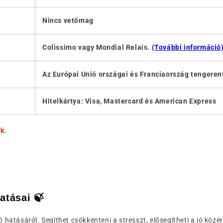
Nincs vetőmag
Colissimo vagy Mondial Relais.
(További információ
Az Európai Unió országai és Franciaország tengerent
Hitelkártya: Visa, Mastercard és American Express
k.
tásai 🍃
tásáról. Segíthet csökkenteni a stresszt, elősegítheti a jó közérz