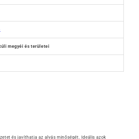
)
úli megyéi és területei
etet és javíthatja az alvás minőségét. Ideális azok