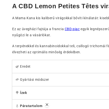
A CBD Lemon Petites Têtes virá
A Mama Kana kis kaliberű virágokkal bővíti kínálatát: kis
Ez az üvegházi fajtája a francia
CBD-piac
egyik legnépszer
nyűgözi le a vásárlókat.
A terpénekkel és kannabinoidokkal teli, csillogó trichomái
élvezheti az optimális minőség érdekében.
🌿 Eredet
🌱 Gyártási módszer
🍭
Ízek
💧
Páratartalom