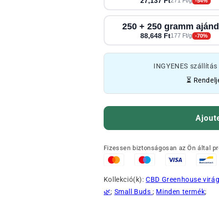
27,137 Ft
271 Ft/g
-54%
250 + 250 gramm aján
88,648 Ft
177 Ft/g
-70%
INGYENES szállítás 
⏳ Rendelj
Ajout
Fizessen biztonságosan az Ön által pr
Kollekció(k):
CBD Greenhouse virá
🌿
;
Small Buds
;
Minden termék
;