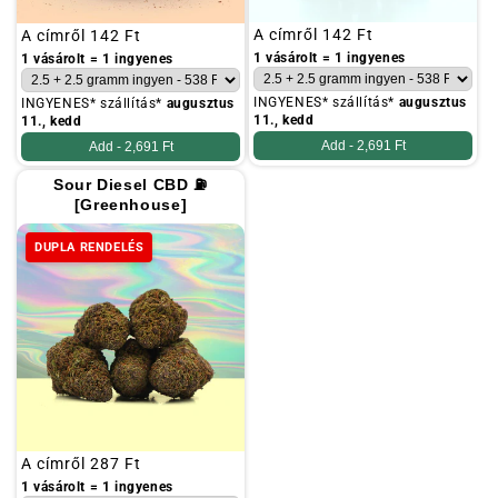
Szokásos
A címről
142 Ft
Szokásos
A címről
142 Ft
ár
ár
1 vásárolt = 1 ingyenes
1 vásárolt = 1 ingyenes
INGYENES* szállítás*
augusztus
INGYENES* szállítás*
augusztus
11., kedd
11., kedd
Add -
2,691 Ft
Add -
2,691 Ft
Sour Diesel CBD ⛽
[Greenhouse]
DUPLA RENDELÉS
Szokásos
A címről
287 Ft
ár
1 vásárolt = 1 ingyenes