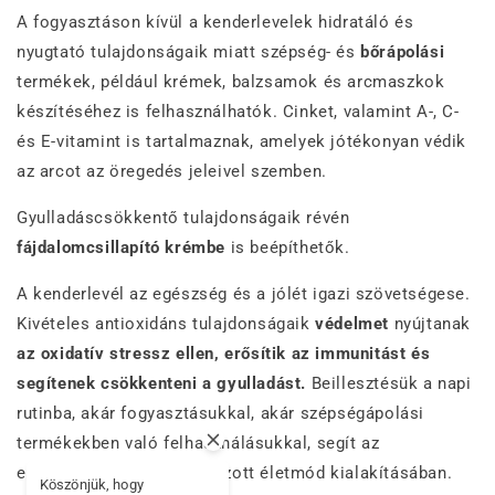
A fogyasztáson kívül a kenderlevelek hidratáló és
nyugtató tulajdonságaik miatt szépség- és
bőrápolási
termékek, például krémek, balzsamok és arcmaszkok
készítéséhez is felhasználhatók. Cinket, valamint A-, C-
és E-vitamint is tartalmaznak, amelyek jótékonyan védik
az arcot az öregedés jeleivel szemben.
Gyulladáscsökkentő tulajdonságaik révén
fájdalomcsillapító krémbe
is beépíthetők.
A kenderlevél az egészség és a jólét igazi szövetségese.
Kivételes antioxidáns tulajdonságaik
védelmet
nyújtanak
az oxidatív stressz ellen, erősítik az immunitást és
segítenek csökkenteni a gyulladást.
Beillesztésük a napi
rutinba, akár fogyasztásukkal, akár szépségápolási
termékekben való felhasználásukkal, segít az
egészséges, kiegyensúlyozott életmód kialakításában.
Köszönjük, hogy