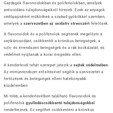
Gazdagok flavonoidokban és polifenolokban, amelyek
antioxidáns tulajdonságaikról híresek. Ezek az anyagok
védőpajzsként működnek a szabad gyökökkel szemben,
amelyek a
szervezetben az oxidatív stresszért
felelősek.
A flavonoidok és a polifenolok segítenek megelőzni a
sejtkárosodást, csökkentik a krónikus betegségek, a
szív- és érrendszeri betegségek és a rák kockázatát, és
védelmet nyújtanak a korai öregedés ellen.
A kenderlevél tehát szerepet játszik a
sejtek védelmében
.
Az immunrendszer erősítésével segítik a szervezetet a
fertőzések és betegségek elleni hatékonyabb
küzdelemben.
Mi több, a kenderlevélben található flavonoidok és
polifenolok
gyulladáscsökkentő tulajdonságokkal
rendelkeznek. Ez segíthet csökkenteni a krónikus