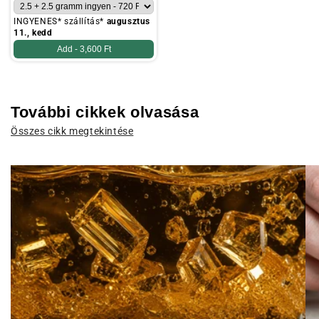
INGYENES* szállítás*
augusztus
11., kedd
Add -
3,600 Ft
További cikkek olvasása
Összes cikk megtekintése