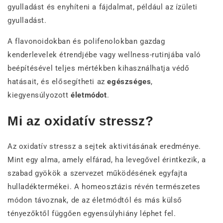
gyulladást és enyhíteni a fájdalmat, például az ízületi
gyulladást.
A flavonoidokban és polifenolokban gazdag
kenderlevelek étrendjébe vagy wellness-rutinjába való
beépítésével teljes mértékben kihasználhatja védő
hatásait, és elősegítheti az
egészséges
,
kiegyensúlyozott
életmódot
.
Mi az oxidatív stressz?
Az oxidatív stressz a sejtek aktivitásának eredménye.
Mint egy alma, amely elfárad, ha levegővel érintkezik, a
szabad gyökök a szervezet működésének egyfajta
hulladéktermékei. A homeosztázis révén természetes
módon távoznak, de az életmódtól és más külső
tényezőktől függően egyensúlyhiány léphet fel.