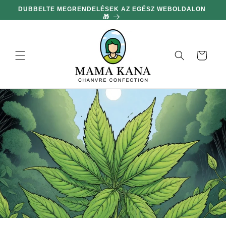
hagyni és
DUBBELTE MEGRENDELÉSEK AZ EGÉSZ WEBOLDALON
MIN
továbblépni
🎁
a
tartalomra
Kosár