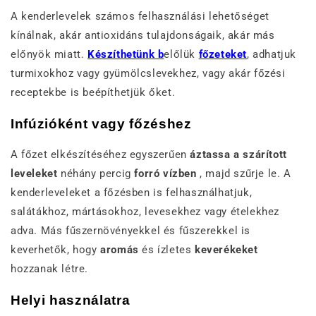
A kenderlevelek számos felhasználási lehetőséget
kínálnak, akár antioxidáns tulajdonságaik, akár más
előnyök miatt.
Készíthetünk b
előlük
főzeteket
, adhatjuk
turmixokhoz vagy gyümölcslevekhez, vagy akár főzési
receptekbe is beépíthetjük őket.
Infúzióként vagy főzéshez
A főzet elkészítéséhez egyszerűen
áztassa a szárított
leveleket
néhány percig
forró vízben
, majd szűrje le. A
kenderleveleket a főzésben is felhasználhatjuk,
salátákhoz, mártásokhoz, levesekhez vagy ételekhez
adva. Más fűszernövényekkel és fűszerekkel is
keverhetők, hogy
aromás
és ízletes
keverékeket
hozzanak létre.
Helyi használatra