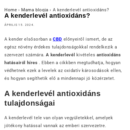
Home
›
Mama blogja
›
A kenderlevél antioxidáns?
A kenderlevél antioxidáns?
ÁPRILIS 15. 2024.
A kender elsősorban a
CBD
előnyeiről ismert, de az
egész növény érdekes tulajdonságokkal rendelkezik a
szervezet számára.
A kenderlevél
kivételes
antioxidáns
hatásairól híres
. Ebben a cikkben megtudhatja, hogyan
védhetnek ezek a levelek az oxidatív károsodások ellen,
és hogyan segíthetik elő a mindennapi jó közérzetet.
A kenderlevél antioxidáns
tulajdonságai
A kenderlevél tele van olyan vegyületekkel, amelyek
jótékony hatással vannak az emberi szervezetre.