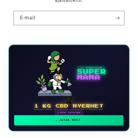
ajánlatokról.
E-mail
ÚJ VIDEOJÁTÉK
SUPER
MAMA
🏆
1 KG CBD NYERHET
Vegyen részt és javítsa helyezését a ranglistán
🗓 HAVI JUTALMAK
JÁTÉK MOST