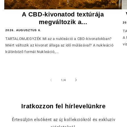
A CBD-kivonatod textúrája
megváltozik a...
20
2026. AUGUSZTUS 6.
TA
A 
TARTALOMJEGYZÉK Mi az a nukleáció a CBD-kivonatokban?
vi
Miért változik az kivonat állaga az idő múlásával? A nukleáció
különböző formái Nukleáció,...
of
1
/
4
Iratkozzon fel hírlevelünkre
Értesüljön elsőként az új kollekciókról és exkluzív