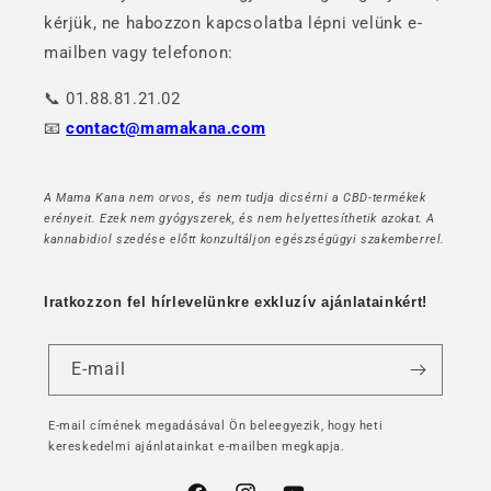
kérjük, ne habozzon kapcsolatba lépni velünk e-
mailben vagy telefonon:
📞 01.88.81.21.02
📧
contact@mamakana.com
A Mama Kana nem orvos, és nem tudja dicsérni a CBD-termékek
erényeit. Ezek nem gyógyszerek, és nem helyettesíthetik azokat. A
kannabidiol szedése előtt konzultáljon egészségügyi szakemberrel.
Iratkozzon fel hírlevelünkre exkluzív ajánlatainkért!
E-mail
E-mail címének megadásával Ön beleegyezik, hogy heti
kereskedelmi ajánlatainkat e-mailben megkapja.