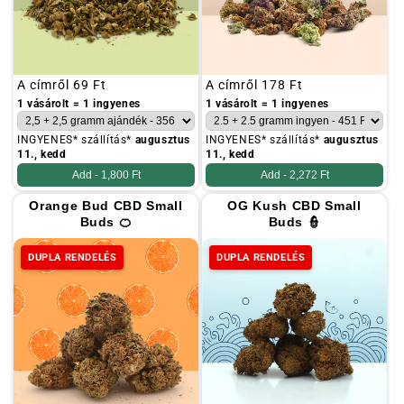
Szokásos
A címről
69 Ft
Szokásos
A címről
178 Ft
ár
ár
1 vásárolt = 1 ingyenes
1 vásárolt = 1 ingyenes
INGYENES* szállítás*
augusztus
INGYENES* szállítás*
augusztus
11., kedd
11., kedd
Add -
1,800 Ft
Add -
2,272 Ft
Orange Bud CBD Small
OG Kush CBD Small
Buds 🍊
Buds 👮
DUPLA RENDELÉS
DUPLA RENDELÉS