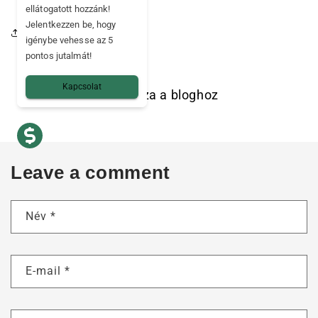
ellátogatott hozzánk!
Jelentkezzen be, hogy
Ossza meg ezt a cikket
igénybe vehesse az 5
pontos jutalmát!
Kapcsolat
Vissza a bloghoz
Leave a comment
Név
*
E-mail
*