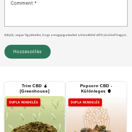
Comment
*
Kérjük, vegye figyelembe, hogy a megjegyzéseket a közzététel előtt jóvá kell hagyni.
Trim CBD 🧉
Popcorn CBD -
[Greenhouse]
Különleges 🍿
DUPLA RENDELÉS
DUPLA RENDELÉS