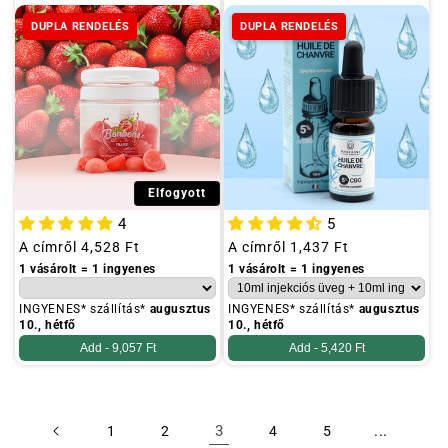
DUPLA RENDELÉS
DUPLA RENDELÉS
Elfogyott
4
5
Szokásos
A címről
4,528 Ft
Szokásos
A címről
1,437 Ft
ár
ár
1 vásárolt = 1 ingyenes
1 vásárolt = 1 ingyenes
INGYENES* szállítás*
augusztus
INGYENES* szállítás*
augusztus
10., hétfő
10., hétfő
Add -
9,057 Ft
Add -
5,420 Ft
3
...
1
2
4
5