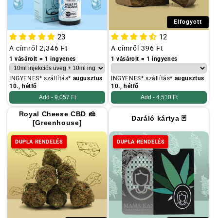
Elfogyott
23
12
Szokásos
A címről
2,346 Ft
Szokásos
A címről
396 Ft
ár
ár
1 vásárolt = 1 ingyenes
1 vásárolt = 1 ingyenes
INGYENES* szállítás*
augusztus
INGYENES* szállítás*
augusztus
10., hétfő
10., hétfő
Add -
9,057 Ft
Add -
4,510 Ft
Royal Cheese CBD 🧀
Daráló kártya 🃏
[Greenhouse]
DUPLA RENDELÉS
DUPLA RENDELÉS