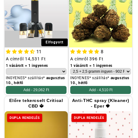
Elfogyott
11
8
Szokásos
A címről
14,531 Ft
Szokásos
A címről
396 Ft
ár
ár
1 vásárolt = 1 ingyenes
1 vásárolt = 1 ingyenes
INGYENES* szállítás*
augusztus
INGYENES* szállítás*
augusztus
10., hétfő
10., hétfő
Add -
29,062 Ft
Add -
4,510 Ft
Előre tekercselt Critical
Anti-THC spray (Kleaner)
CBD 🔱
- Eper 🍓
DUPLA RENDELÉS
DUPLA RENDELÉS