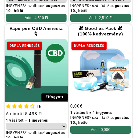
INGYENES* szállítás*
augusztus
INGYENES* szállítás*
augusztus
10., hétfő
10., hétfő
Add -
4,510 Ft
Add -
2,510 Ft
Vape pen CBD Amnesia
🎁 Goodies Pack 🎁
🌀
(100% kedvezmény)
DUPLA RENDELÉS
DUPLA RENDELÉS
Elfogyott
Szokásos
0,00€
16
ár
1 vásárolt = 1 ingyenes
Szokásos
A címről
5,438 Ft
INGYENES* szállítás*
augusztus
ár
1 vásárolt = 1 ingyenes
10., hétfő
Add -
0,00€
INGYENES* szállítás*
augusztus
10., hétfő