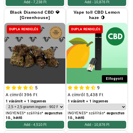
Add -
7,238 Ft
Add -
10,876 Ft
Black Diamond CBD 💎
Vape toll CBD Lemon
[Greenhouse]
haze 🍋
DUPLA RENDELÉS
DUPLA RENDELÉS
Elfogyott
5
9
Szokásos
A címről
396 Ft
Szokásos
A címről
5,438 Ft
ár
ár
1 vásárolt = 1 ingyenes
1 vásárolt = 1 ingyenes
INGYENES* szállítás*
augusztus
INGYENES* szállítás*
augusztus
10., hétfő
10., hétfő
Add -
4,510 Ft
Add -
10,876 Ft