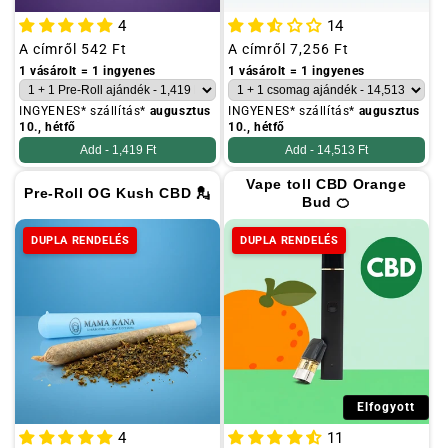
4
14
Szokásos
A címről
542 Ft
Szokásos
A címről
7,256 Ft
ár
ár
1 vásárolt = 1 ingyenes
1 vásárolt = 1 ingyenes
INGYENES* szállítás*
augusztus
INGYENES* szállítás*
augusztus
10., hétfő
10., hétfő
Add -
1,419 Ft
Add -
14,513 Ft
Vape toll CBD Orange
Pre-Roll OG Kush CBD 💂
Bud 🍊
DUPLA RENDELÉS
DUPLA RENDELÉS
Elfogyott
4
11