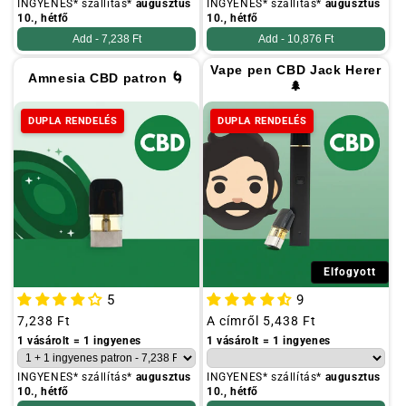
INGYENES* szállítás*
augusztus
INGYENES* szállítás*
augusztus
10., hétfő
10., hétfő
Add -
7,238 Ft
Add -
10,876 Ft
Vape pen CBD Jack Herer
Amnesia CBD patron 🌀
🌲
DUPLA RENDELÉS
DUPLA RENDELÉS
Elfogyott
5
9
Szokásos
7,238 Ft
Szokásos
A címről
5,438 Ft
ár
ár
1 vásárolt = 1 ingyenes
1 vásárolt = 1 ingyenes
INGYENES* szállítás*
augusztus
INGYENES* szállítás*
augusztus
10., hétfő
10., hétfő