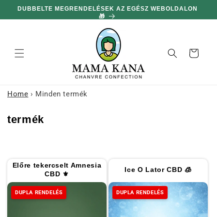
hagyni és
DUBBELTE MEGRENDELÉSEK AZ EGÉSZ WEBOLDALON
MIN
továbblépni
🎁
a
tartalomra
Kosár
Home
›
Minden termék
K
termék
o
l
l
Előre tekercselt Amnesia
Ice O Lator CBD 🧊
e
CBD ⚜
k
DUPLA RENDELÉS
DUPLA RENDELÉS
c
i