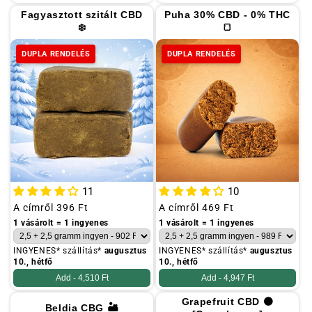
Fagyasztott szitált CBD
Puha 30% CBD - 0% THC
❄️
🍞
DUPLA RENDELÉS
DUPLA RENDELÉS
11
10
Szokásos
A címről
396 Ft
Szokásos
A címről
469 Ft
ár
ár
1 vásárolt = 1 ingyenes
1 vásárolt = 1 ingyenes
INGYENES* szállítás*
augusztus
INGYENES* szállítás*
augusztus
10., hétfő
10., hétfő
Add -
4,510 Ft
Add -
4,947 Ft
Grapefruit CBD 🟠
Beldia CBG 🏜️