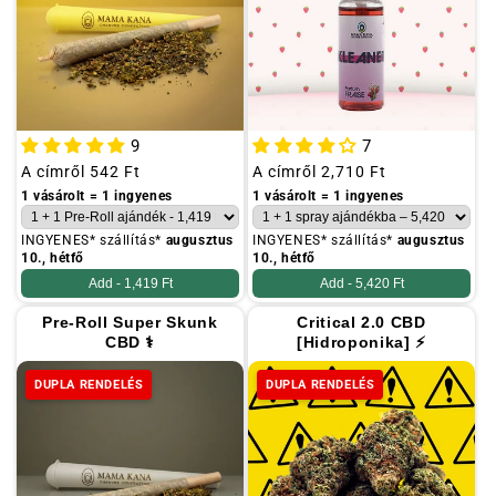
9
7
Szokásos
A címről
542 Ft
Szokásos
A címről
2,710 Ft
ár
ár
1 vásárolt = 1 ingyenes
1 vásárolt = 1 ingyenes
INGYENES* szállítás*
augusztus
INGYENES* szállítás*
augusztus
10., hétfő
10., hétfő
Add -
1,419 Ft
Add -
5,420 Ft
Pre-Roll Super Skunk
Critical 2.0 CBD
CBD ⚕
[Hidroponika] ⚡
DUPLA RENDELÉS
DUPLA RENDELÉS