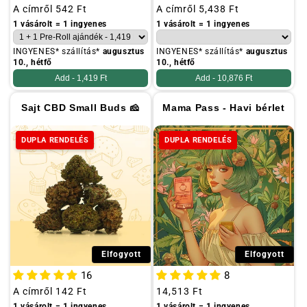
Szokásos
A címről
542 Ft
Szokásos
A címről
5,438 Ft
ár
ár
1 vásárolt = 1 ingyenes
1 vásárolt = 1 ingyenes
INGYENES* szállítás*
augusztus
INGYENES* szállítás*
augusztus
10., hétfő
10., hétfő
Add -
1,419 Ft
Add -
10,876 Ft
Sajt CBD Small Buds 🧀
Mama Pass - Havi bérlet
DUPLA RENDELÉS
DUPLA RENDELÉS
Elfogyott
Elfogyott
16
8
Szokásos
A címről
142 Ft
Szokásos
14,513 Ft
ár
ár
1 vásárolt = 1 ingyenes
1 vásárolt = 1 ingyenes