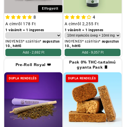
Elfogyott
8
4
Szokásos
A címről
178 Ft
Szokásos
A címről
2,255 Ft
ár
ár
1 vásárolt = 1 ingyenes
1 vásárolt = 1 ingyenes
INGYENES* szállítás*
augusztus
INGYENES* szállítás*
augusztus
10., hétfő
10., hétfő
Add -
2,692 Ft
Add -
9,057 Ft
Pack 0% THC-tartalmú
Pre-Roll Royal 👑
gyanta Pack 🍫
DUPLA RENDELÉS
DUPLA RENDELÉS