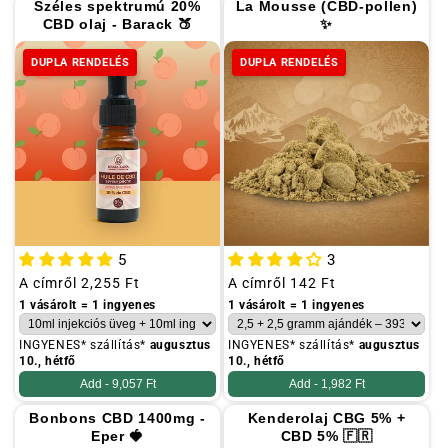
Széles spektrumú 20%
La Mousse (CBD-pollen)
CBD olaj - Barack 🍑
✨
DUPLA RENDELÉS
DUPLA RENDELÉS
5
3
Szokásos
A címről
2,255 Ft
Szokásos
A címről
142 Ft
ár
ár
1 vásárolt = 1 ingyenes
1 vásárolt = 1 ingyenes
INGYENES* szállítás*
augusztus
INGYENES* szállítás*
augusztus
10., hétfő
10., hétfő
Add -
9,057 Ft
Add -
1,982 Ft
Bonbons CBD 1400mg -
Kenderolaj CBG 5% +
Eper 🍓
CBD 5% 🇫🇷