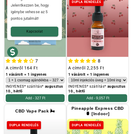
DUPLA RENDELÉS
DUPLA RENDELÉS
Jelentkezzen be, hogy
igénybe vehesse az 5
pontos jutalmát!
Kapcsolat
7
8
Szokásos
A címről
164 Ft
Szokásos
A címről
2,255 Ft
ár
ár
1 vásárolt = 1 ingyenes
1 vásárolt = 1 ingyenes
INGYENES* szállítás*
augusztus
INGYENES* szállítás*
augusztus
10., hétfő
10., hétfő
Add -
327 Ft
Add -
9,057 Ft
Pineapple Express CBD
CBD Vape Pack 🌬️
🍍 [Indoor]
DUPLA RENDELÉS
DUPLA RENDELÉS