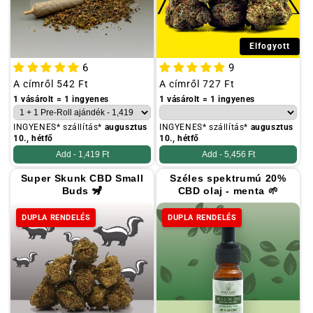
Elfogyott
6
9
Szokásos
A címről
542 Ft
Szokásos
A címről
727 Ft
ár
ár
1 vásárolt = 1 ingyenes
1 vásárolt = 1 ingyenes
INGYENES* szállítás*
augusztus
INGYENES* szállítás*
augusztus
10., hétfő
10., hétfő
Add -
1,419 Ft
Add -
5,456 Ft
Super Skunk CBD Small
Széles spektrumú 20%
Buds 🦨
CBD olaj - menta 🌱
DUPLA RENDELÉS
DUPLA RENDELÉS