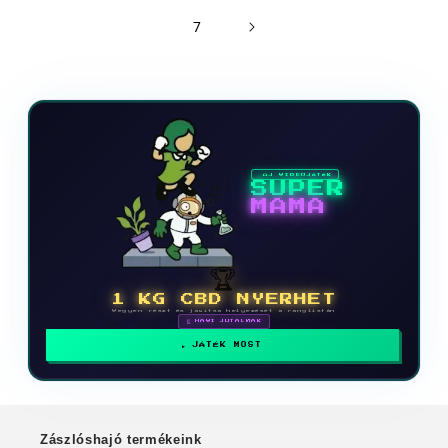
7
ÚJ VIDEOJÁTÉK
SUPER
MAMA
🏆
1 KG CBD NYERHET
Vegyen részt és javítsa helyezését a ranglistán
🗓 HAVI JUTALMAK
JÁTÉK MOST
Zászlóshajó termékeink