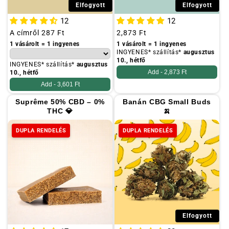
Elfogyott
Elfogyott
12
12
Szokásos
A címről
287 Ft
Szokásos
2,873 Ft
ár
ár
1 vásárolt = 1 ingyenes
1 vásárolt = 1 ingyenes
INGYENES* szállítás*
augusztus
10., hétfő
INGYENES* szállítás*
augusztus
Add -
2,873 Ft
10., hétfő
Add -
3,601 Ft
Suprême 50% CBD – 0%
Banán CBG Small Buds
THC 💎
🍌
DUPLA RENDELÉS
DUPLA RENDELÉS
Elfogyott