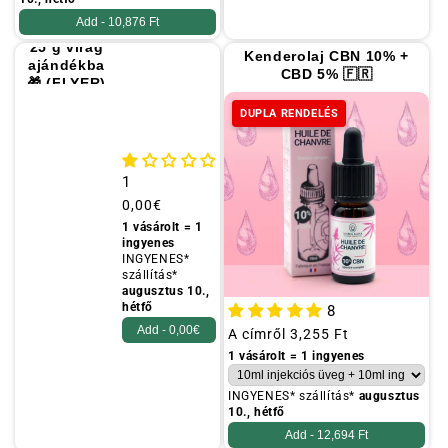
Add -
10,876 Ft
25 g virág
Kenderolaj CBN 10% +
ajándékba
CBD 5% 🇫🇷
🎁 (FLYER)
DUPLA RENDELÉS
1
Szokásos
0,00€
ár
1 vásárolt = 1
ingyenes
INGYENES*
szállítás*
augusztus 10.,
hétfő
8
Add -
0,00€
Szokásos
A címről
3,255 Ft
ár
1 vásárolt = 1 ingyenes
INGYENES* szállítás*
augusztus
10., hétfő
Add -
12,694 Ft