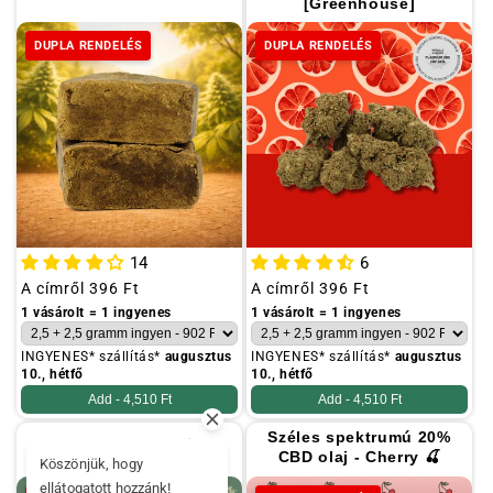
[Greenhouse]
DUPLA RENDELÉS
DUPLA RENDELÉS
14
6
Szokásos
A címről
396 Ft
Szokásos
A címről
396 Ft
ár
ár
1 vásárolt = 1 ingyenes
1 vásárolt = 1 ingyenes
INGYENES* szállítás*
augusztus
INGYENES* szállítás*
augusztus
10., hétfő
10., hétfő
Add -
4,510 Ft
Add -
4,510 Ft
Széles spektrumú 20%
Karton szűrők 📦
CBD olaj - Cherry 🍒
Köszönjük, hogy
ellátogatott hozzánk!