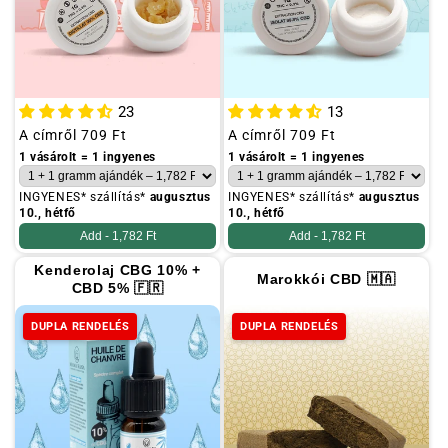
23
13
Szokásos
A címről
709 Ft
Szokásos
A címről
709 Ft
ár
ár
1 vásárolt = 1 ingyenes
1 vásárolt = 1 ingyenes
INGYENES* szállítás*
augusztus
INGYENES* szállítás*
augusztus
10., hétfő
10., hétfő
Add -
1,782 Ft
Add -
1,782 Ft
Kenderolaj CBG 10% +
Marokkói CBD 🇲🇦
CBD 5% 🇫🇷
DUPLA RENDELÉS
DUPLA RENDELÉS