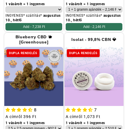
ár
ár
1 vásárolt = 1 ingyenes
1 vásárolt = 1 ingyenes
INGYENES* szállítás*
augusztus
INGYENES* szállítás*
augusztus
10., hétfő
10., hétfő
Add -
7,238 Ft
Add -
2,146 Ft
Blueberry CBD 🫐
Isolat - 99,8% CBN 💎
[Greenhouse]
DUPLA RENDELÉS
DUPLA RENDELÉS
8
7
Szokásos
A címről
396 Ft
Szokásos
A címről
1,073 Ft
ár
ár
1 vásárolt = 1 ingyenes
1 vásárolt = 1 ingyenes