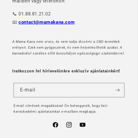
mailben vagy telefonon:
📞 01.88.81.21.02
📧
contact@mamakana.com
A Mama Kana nem orvos, és nem tudja dicsérni a CBD-termékek
erényeit. Ezek nem gyógyszerek, és nem helyettesíthetik azokat. A
kannabidiol szedése előtt konzultáljon egészségügyi szakemberrel.
Iratkozzon fel hírlevelünkre exkluzív ajánlatainkért!
E-mail
E-mail címének megadásával Ön beleegyezik, hogy heti
kereskedelmi ajánlatainkat e-mailben megkapja.
Facebook
Instagram
YouTube