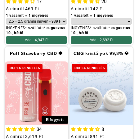
17
20
Szokásos
A címről
469 Ft
Szokásos
A címről
142 Ft
ár
ár
1 vásárolt = 1 ingyenes
1 vásárolt = 1 ingyenes
INGYENES* szállítás*
augusztus
INGYENES* szállítás*
augusztus
10., hétfő
10., hétfő
Add -
4,947 Ft
Add -
2,692 Ft
Puff Strawberry CBD 🍓
CBG kristályok 99,8% 💎
DUPLA RENDELÉS
DUPLA RENDELÉS
Elfogyott
34
8
Szokásos
A címről
3,619 Ft
Szokásos
A címről
891 Ft