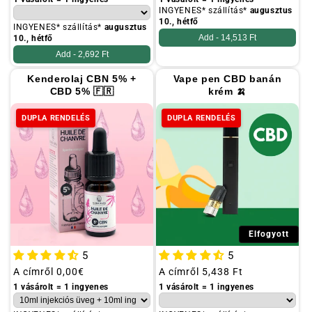
INGYENES* szállítás*
augusztus
10., hétfő
INGYENES* szállítás*
augusztus
Add -
14,513 Ft
10., hétfő
Add -
2,692 Ft
Kenderolaj CBN 5% +
Vape pen CBD banán
CBD 5% 🇫🇷
krém 🍌
DUPLA RENDELÉS
DUPLA RENDELÉS
Elfogyott
5
5
Szokásos
A címről
0,00€
Szokásos
A címről
5,438 Ft
ár
ár
1 vásárolt = 1 ingyenes
1 vásárolt = 1 ingyenes