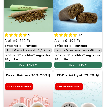
ó
:
M
i
n
9
12
d
Szokásos
A címről
542 Ft
Szokásos
A címről
396 Ft
e
ár
ár
1 vásárolt = 1 ingyenes
1 vásárolt = 1 ingyenes
n
INGYENES* szállítás*
augusztus
INGYENES* szállítás*
augusztus
10., hétfő
10., hétfő
Add -
1,419 Ft
Add -
4,510 Ft
Desztillátum - 90% CBD 🧪
CBD kristályok 99,8% 💎
DUPLA RENDELÉS
DUPLA RENDELÉS