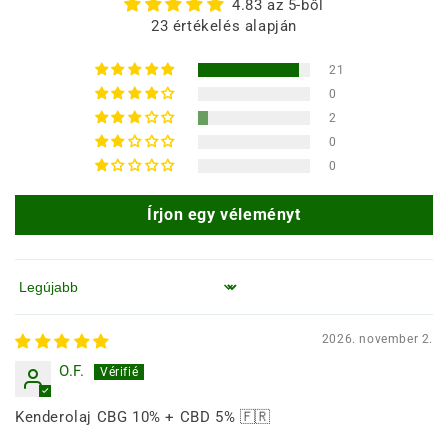
4.83 az 5-ből
23 értékelés alapján
21
0
2
0
0
Írjon egy véleményt
Rendezés
2026. november 2.
O.F.
Kenderolaj CBG 10% + CBD 5% 🇫🇷