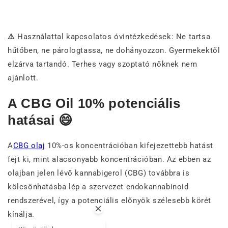
⚠️
Használattal kapcsolatos óvintézkedések: Ne tartsa
hűtőben, ne párologtassa, ne dohányozzon. Gyermekektől
elzárva tartandó. Terhes vagy szoptató nőknek nem
ajánlott.
A CBG Oil 10% potenciális
hatásai 😄
A
CBG olaj
10%-os koncentrációban kifejezettebb hatást
fejt ki, mint alacsonyabb koncentrációban. Az ebben az
olajban jelen lévő kannabigerol (CBG) továbbra is
kölcsönhatásba lép a szervezet endokannabinoid
rendszerével, így a potenciális előnyök szélesebb körét
kínálja.