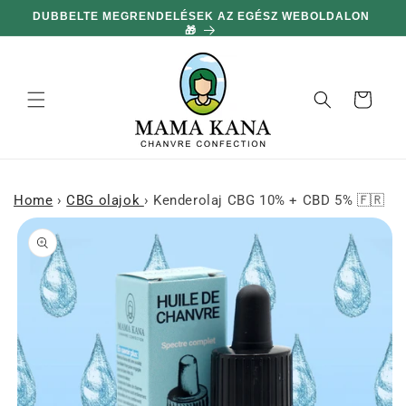
hagyni és
DUBBELTE MEGRENDELÉSEK AZ EGÉSZ WEBOLDALON
MIN
továbblépni
🎁
a
tartalomra
Kosár
Home
›
CBG olajok
›
Kenderolaj CBG 10% + CBD 5% 🇫🇷
njen a
rmékinformációhoz