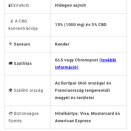
🧪Extrakció
Hidegen sajtolt
🔬 A CBG
10% (1000 mg) és 5% CBD
koncentrációja
🍭
Saveurs
Kender
GLS vagy Chronopost
(további
🚚
Szállítás
információ)
Az Európai Unió országai és
🌍 Szállító ország
Franciaország tengerentúli
megyéi és területei
💳 Biztonságos
Hitelkártya: Visa, Mastercard és
fizetés
American Express