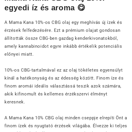
egyedi íz és aroma 😋
A Mama Kana 10%-os CBG olaj egy meghívás új ízek és
érzések felfedezésére. Ezt a prémium olajat gondosan
állították össze CBG-ben gazdag kenderkivonatokból,
amely kannabinoidot egyre inkább értékelik potenciális
előnyei miatt.
10%-os CBG-tartalmával ez az olaj tökéletes egyensúlyt
kínál a hatékonyság és az édesség között. Finom íze és
finom aromái ideális választássá teszik azok számára,
akik kifinomult és kellemes érzékszervi élményt
keresnek.
A Mama Kana 10% CBG olaj minden cseppje elrepíti Önt a
finom ízek és nyugtató érzések világába. Élvezze ki teljes