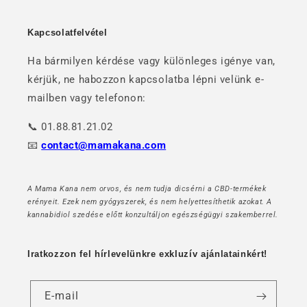
Kapcsolatfelvétel
Ha bármilyen kérdése vagy különleges igénye van,
kérjük, ne habozzon kapcsolatba lépni velünk e-
mailben vagy telefonon:
📞 01.88.81.21.02
📧
contact@mamakana.com
A Mama Kana nem orvos, és nem tudja dicsérni a CBD-termékek
erényeit. Ezek nem gyógyszerek, és nem helyettesíthetik azokat. A
kannabidiol szedése előtt konzultáljon egészségügyi szakemberrel.
Iratkozzon fel hírlevelünkre exkluzív ajánlatainkért!
E-mail