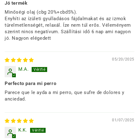
Jó termék
Minőségi olaj (cbg 20%+cbd5%).
Enyhíti az ízületi gyulladásos fájdalmakat és az izmok
türelmetlenségét, relaxál. Íze nem túl erős. Véleményem
szerint nincs negatívum. Szállítási idő 6 nap ami nagyon
jó. Nagyon elégedett
05/20/2025
M.A.
Perfecto para mi perro
Parece que le ayda a mi perro, que sufre de dolores y
anciedad.
01/07/2025
K.K.