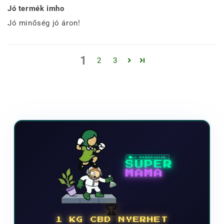
Jó termék imho
Jó minőség jó áron!
1
2
3
ÚJ VIDEOJÁTÉK
SUPER
MAMA
🏆
1 KG CBD NYERHET