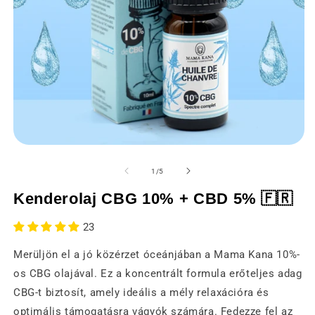
Média
M
1
2
megnyitása
m
of
1
/
5
modális
m
ablakban
a
Kenderolaj CBG 10% + CBD 5% 🇫🇷
23
Merüljön el a jó közérzet óceánjában a Mama Kana 10%-
os CBG olajával. Ez a koncentrált formula erőteljes adag
CBG-t biztosít, amely ideális a mély relaxációra és
optimális támogatásra vágyók számára. Fedezze fel az