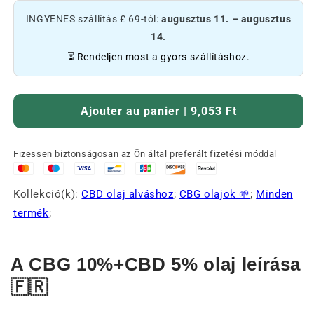
INGYENES szállítás £ 69-tól:
augusztus 11. – augusztus
14.
⏳ Rendeljen most a gyors szállításhoz.
Ajouter au panier | 9,053 Ft
Fizessen biztonságosan az Ön által preferált fizetési móddal
Kollekció(k):
CBD olaj alváshoz
;
CBG olajok 🌱
;
Minden
termék
;
A CBG 10%+CBD 5% olaj leírása
🇫🇷