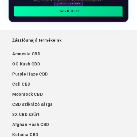
Vegyen részt és javítsa helyezését a ranglistán
🗓 HAVI JUTALMAK
JÁTÉK MOST
Zászlóshajó termékeink
Amnesia CBD
OG Kush CBD
Purple Haze CBD
Cali CBD
Moonrock CBD
CBD szikrázó sárga
3X CBD szűrt
Afghan Hash CBD
Ketama CBD