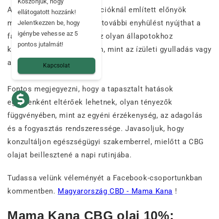
Köszönjük, hogy
Az alacsonyabb koncentrációknál említett előnyök
ellátogatott hozzánk!
mellett a 10%-os CBG olaj további enyhülést nyújthat a
Jelentkezzen be, hogy
igénybe vehesse az 5
fájdalom, a gyulladás és az olyan állapotokhoz
pontos jutalmát!
kapcsolódó tünetek esetén, mint az ízületi gyulladás vagy
a migrén.
Kapcsolat
Fontos megjegyezni, hogy a tapasztalt hatások
egyénenként eltérőek lehetnek, olyan tényezők
függvényében, mint az egyéni érzékenység, az adagolás
és a fogyasztás rendszeressége. Javasoljuk, hogy
konzultáljon egészségügyi szakemberrel, mielőtt a CBG
olajat beillesztené a napi rutinjába.
Tudassa velünk véleményét a Facebook-csoportunkban
kommentben.
Magyarország CBD - Mama Kana
!
Mama Kana CBG olaj 10%: