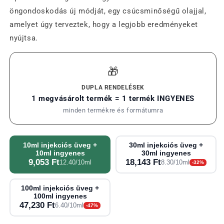
öngondoskodás új módját, egy csúcsminőségű olajjal,
amelyet úgy terveztek, hogy a legjobb eredményeket
nyújtsa.
🎁
DUPLA RENDELÉSEK
1 megvásárolt termék = 1 termék INGYENES
minden termékre és formátumra
10ml injekciós üveg +
30ml injekciós üveg +
10ml ingyenes
30ml ingyenes
9,053 Ft
18,143 Ft
12.40/10ml
8.30/10ml
-32%
100ml injekciós üveg +
100ml ingyenes
47,230 Ft
6.40/10ml
-47%