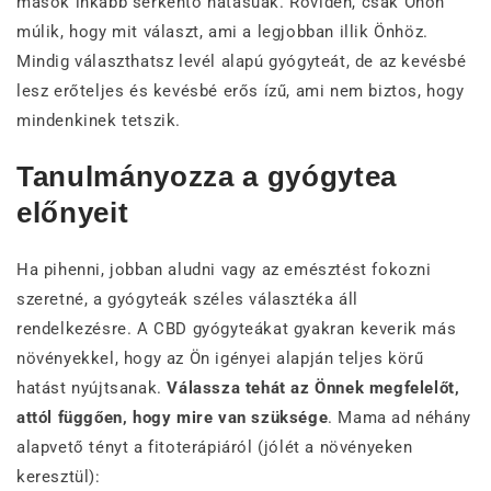
mások inkább serkentő hatásúak. Röviden, csak Önön
múlik, hogy mit választ, ami a legjobban illik Önhöz.
Mindig választhatsz levél alapú gyógyteát, de az kevésbé
lesz erőteljes és kevésbé erős ízű, ami nem biztos, hogy
mindenkinek tetszik.
Tanulmányozza a gyógytea
előnyeit
Ha pihenni, jobban aludni vagy az emésztést fokozni
szeretné, a gyógyteák széles választéka áll
rendelkezésre. A CBD gyógyteákat gyakran keverik más
növényekkel, hogy az Ön igényei alapján teljes körű
hatást nyújtsanak.
Válassza tehát az Önnek megfelelőt,
attól függően, hogy mire van szüksége
. Mama ad néhány
alapvető tényt a fitoterápiáról (jólét a növényeken
keresztül):