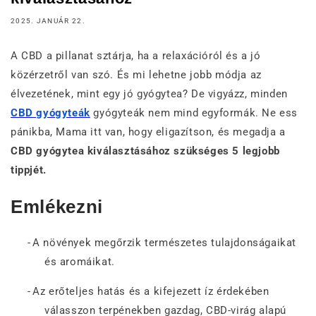
2025. JANUÁR 22.
A CBD a pillanat sztárja, ha a relaxációról és a jó
közérzetről van szó. És mi lehetne jobb módja az
élvezetének, mint egy jó gyógytea? De vigyázz, minden
CBD gyógyteák
gyógyteák nem mind egyformák. Ne ess
pánikba, Mama itt van, hogy eligazítson, és megadja a
CBD gyógytea kiválasztásához szükséges 5 legjobb
tippjét.
Emlékezni
-
A növények megőrzik természetes tulajdonságaikat
és aromáikat.
-
Az erőteljes hatás és a kifejezett íz érdekében
válasszon terpénekben gazdag, CBD-virág alapú