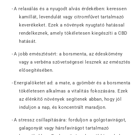
-
A relaxálás és a nyugodt alvás érdekében: keressen
kamillát, levendulát vagy citromfűvet tartalmazó
keverékeket. Ezek a növények nyugtató hatással
rendelkeznek, amely tökéletesen kiegészíti a CBD
hatását.
-
A jobb emésztésért: a borsmenta, az édeskömény
vagy a verbéna szövetségesei lesznek az emésztés
elősegítésében.
-
Energialöketet ad: a mate, a gyömbér és a borsmenta
tökéletesen alkalmas a vitalitás fokozására. Ezek
az élénkítő növények segítenek abban, hogy jól
induljon a nap, és koncentrált maradjon.
-
A stressz csillapítására: forduljon a golgotavirágot,
galagonyát vagy hársfavirágot tartalmazó