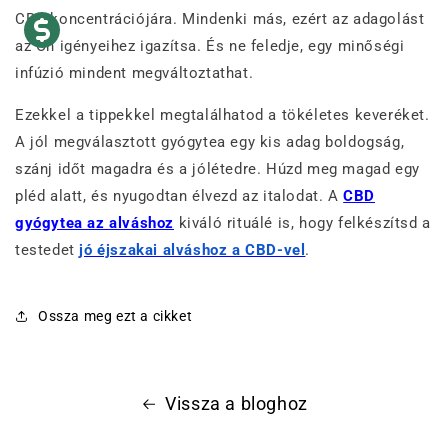
CBD koncentrációjára. Mindenki más, ezért az adagolást
az Ön igényeihez igazítsa. És ne feledje, egy minőségi
infúzió mindent megváltoztathat.
Ezekkel a tippekkel megtalálhatod a tökéletes keveréket.
A jól megválasztott gyógytea egy kis adag boldogság,
szánj időt magadra és a jólétedre. Húzd meg magad egy
pléd alatt, és nyugodtan élvezd az italodat. A
CBD
gyógytea az alváshoz
kiváló rituálé is, hogy felkészítsd a
testedet
jó éjszakai alváshoz a CBD-vel
.
Ossza meg ezt a cikket
Vissza a bloghoz