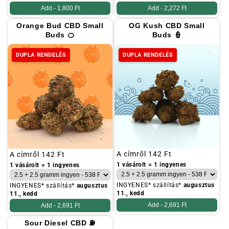
Add -
1,800 Ft
Add -
2,272 Ft
Orange Bud CBD Small
OG Kush CBD Small
Buds 🍊
Buds 👮
DUPLA RENDELÉS
DUPLA RENDELÉS
Szokásos
A címről
142 Ft
Szokásos
A címről
142 Ft
ár
ár
1 vásárolt = 1 ingyenes
1 vásárolt = 1 ingyenes
INGYENES* szállítás*
augusztus
INGYENES* szállítás*
augusztus
11., kedd
11., kedd
Add -
2,691 Ft
Add -
2,691 Ft
Sour Diesel CBD ⛽