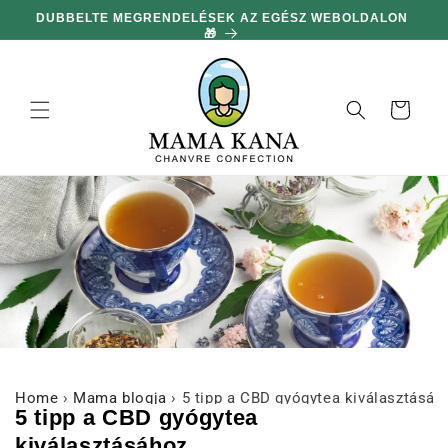
hagyni és
DUBBELTE MEGRENDELÉSEK AZ EGÉSZ WEBOLDALON
MIN
továbblépni
🎁
a
tartalomra
Kosár
Home
›
Mama blogja
›
5 tipp a CBD gyógytea kiválasztásáh
5 tipp a CBD gyógytea
kiválasztásához