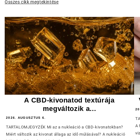
Összes cikk megtekintése
A CBD-kivonatod textúrája
megváltozik a...
20
2026. AUGUSZTUS 6.
TA
A 
TARTALOMJEGYZÉK Mi az a nukleáció a CBD-kivonatokban?
vi
Miért változik az kivonat állaga az idő múlásával? A nukleáció