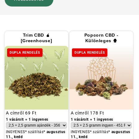
Trim CBD 🧉
Popcorn CBD -
[Greenhouse]
Különleges 🍿
DUPLA RENDELÉS
DUPLA RENDELÉS
Szokásos
A címről
69 Ft
Szokásos
A címről
178 Ft
ár
ár
1 vásárolt = 1 ingyenes
1 vásárolt = 1 ingyenes
INGYENES* szállítás*
augusztus
INGYENES* szállítás*
augusztus
11., kedd
11., kedd