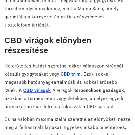
a minősítéseket, mielőtt megvásárolja a gyógyteát.
És
forduljon olyan márkához, mint a Mama Kana, amely
garantálja a környezet és az Ön egészségének
tiszteletben tartását.
CBD virágok előnyben
részesítése
Ha erőteljes hatást szeretne, akkor válasszon virágból
készült gyógyteákat vagy
CBD trim
. Ezek sokkal
magasabb hatóanyag-tartalmúak és sokkal erősebb
ízűek.
A
CBD virágok
A virágok
terpénekben gazdagok
,
azokban a természetes vegyületekben, amelyek egyedi
aromákat hoznak létre és fokozzák a CBD hatását.
És ha valóban maximalizálni szeretné az előnyöket, nézze
meg a felhasznált fajtákat. Egyesek inkább pihentetőek,