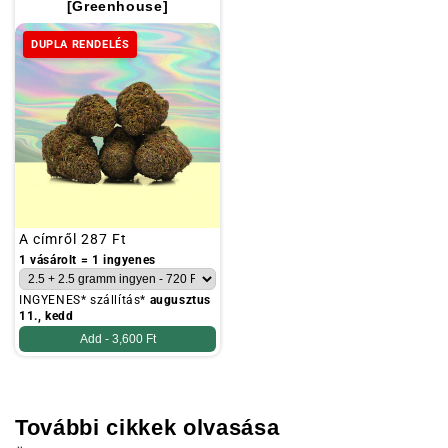
[Greenhouse]
DUPLA RENDELÉS
Szokásos
A címről
287 Ft
ár
1 vásárolt = 1 ingyenes
INGYENES* szállítás*
augusztus
11., kedd
Add -
3,600 Ft
További cikkek olvasása