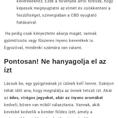
keverékekhez. Ezek a növények arról híresek, hogy
képesek megnyugtatni az elmét és csökkenteni a
feszültséget, szinergiában a CBD nyugtató
hatásaival.
Ha pedig csak kényeztetni akarja magát, vannak
gyümölcsös vagy fűszeres ínyenc keverékek is.
Egyszóval, mindenki számára van valami.
Pontosan! Ne hanyagolja el az
ízt
Lássuk be, egy gyógyteának jó ízűnek kell lennie. Szánjon
tehát időt arra, hogy megtalálja az önnek tetsző ízt. Akár
az
édes, virágos jegyeket, akár az ínyenc aromákat
kedveli, bőven van miből választania. Vannak, akik
kevésbé kedvelik a kender földes ízét, amely a