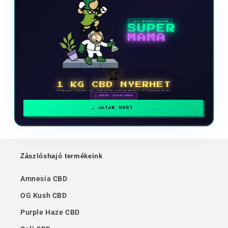
ÚJ VIDEOJÁTÉK
SUPER
MAMA
🏆
1 KG CBD NYERHET
Vegyen részt és javítsa helyezését a ranglistán
🗓 HAVI JUTALMAK
JÁTÉK MOST
Zászlóshajó termékeink
Amnesia CBD
OG Kush CBD
Purple Haze CBD