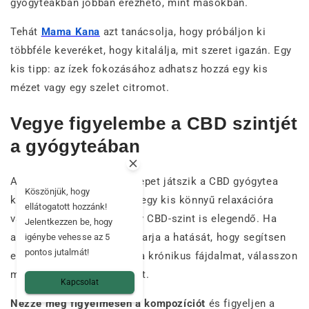
gyógyteákban jobban érezhető, mint másokban.
Tehát
Mama Kana
azt tanácsolja, hogy próbáljon ki
többféle keveréket, hogy kitalálja, mit szeret igazán. Egy
kis tipp: az ízek fokozásához adhatsz hozzá egy kis
mézet vagy egy szelet citromot.
Vegye figyelembe a CBD szintjét
a gyógyteában
A CBD szintje fontos szerepet játszik a CBD gyógytea
Köszönjük, hogy
kiválasztásában. Ha csak egy kis könnyű relaxációra
ellátogatott hozzánk!
vágyik, akkor egy alacsony CBD-szint is elegendő. Ha
Jelentkezzen be, hogy
azonban valóban érezni akarja a hatását, hogy segítsen
igénybe vehesse az 5
pontos jutalmát!
elaludni vagy csökkentse a krónikus fájdalmat, válasszon
magasabb szintű gyógyteát.
Kapcsolat
Nézze meg figyelmesen a kompozíciót
és figyeljen a