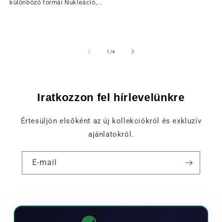
különböző formái Nukleáció,...
of
1
/
4
Iratkozzon fel hírlevelünkre
Értesüljön elsőként az új kollekciókról és exkluzív
ajánlatokról.
E-mail