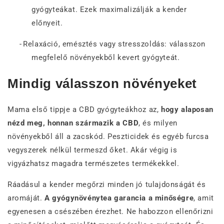
gyógyteákat. Ezek maximalizálják a kender
előnyeit.
-
Relaxáció, emésztés vagy stresszoldás: válasszon
megfelelő növényekből kevert gyógyteát.
Mindig válasszon növényeket
Mama első tippje a CBD gyógyteákhoz az,
hogy alaposan
nézd meg, honnan származik a CBD
, és milyen
növényekből áll a zacskód. Peszticidek és egyéb furcsa
vegyszerek nélkül termeszd őket. Akár végig is
vigyázhatsz magadra természetes termékekkel.
Ráadásul a kender megőrzi minden jó tulajdonságát és
aromáját.
A gyógynövénytea garancia a minőségre
, amit
egyenesen a csészében érezhet. Ne habozzon ellenőrizni