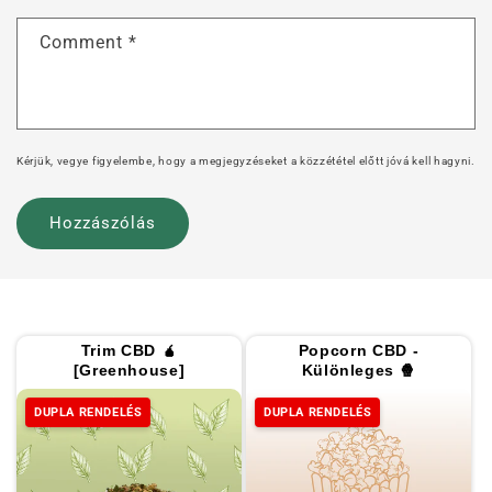
Comment
*
Kérjük, vegye figyelembe, hogy a megjegyzéseket a közzététel előtt jóvá kell hagyni.
Trim CBD 🧉
Popcorn CBD -
[Greenhouse]
Különleges 🍿
DUPLA RENDELÉS
DUPLA RENDELÉS