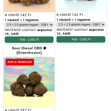
Szokásos
A címről
142 Ft
Szokásos
A címről
142 Ft
ár
ár
1 vásárolt = 1 ingyenes
1 vásárolt = 1 ingyenes
INGYENES* szállítás*
augusztus
INGYENES* szállítás*
augusztus
10., hétfő
10., hétfő
Add -
2,692 Ft
Add -
2,692 Ft
Sour Diesel CBD ⛽
[Greenhouse]
DUPLA RENDELÉS
Szokásos
A címről
287 Ft