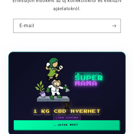
Értesüljön elsőként az új kollekciókról és exkluzív
ajánlatokról.
E-mail
ÚJ VIDEOJÁTÉK
SUPER
MAMA
🏆
1 KG CBD NYERHET
Vegyen részt és javítsa helyezését a ranglistán
🗓 HAVI JUTALMAK
JÁTÉK MOST