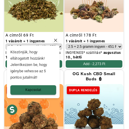
Szokásos
A címről
69 Ft
Szokásos
A címről
178 Ft
ár
ár
1 vásárolt = 1 ingyenes
1 vásárolt = 1 ingyenes
Köszönjük, hogy
INGYENES* szállítás*
augusztus
INGYENES* szállítás*
augusztus
10., hétfő
10., hétfő
ellátogatott hozzánk!
Add -
1,800 Ft
Add -
2,273 Ft
Jelentkezzen be, hogy
igénybe vehesse az 5
Orange Bud CBD Small
OG Kush CBD Small
pontos jutalmát!
Buds 🍊
Buds 👮
Kapcsolat
DUPLA RENDELÉS
DUPLA RENDELÉS