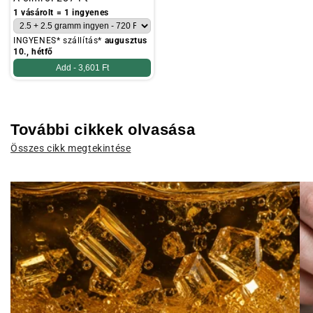
ár
1 vásárolt = 1 ingyenes
INGYENES* szállítás*
augusztus
10., hétfő
Add -
3,601 Ft
További cikkek olvasása
Összes cikk megtekintése