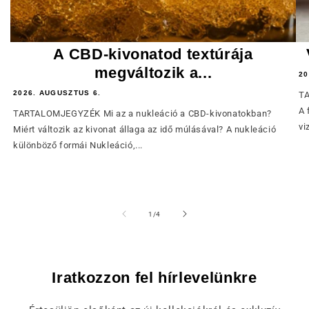
A CBD-kivonatod textúrája
megváltozik a...
20
2026. AUGUSZTUS 6.
TA
A 
TARTALOMJEGYZÉK Mi az a nukleáció a CBD-kivonatokban?
vi
Miért változik az kivonat állaga az idő múlásával? A nukleáció
különböző formái Nukleáció,...
of
1
/
4
Iratkozzon fel hírlevelünkre