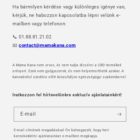
Ha bármilyen kérdése vagy különleges igénye van,
kérjük, ne habozzon kapcsolatba lépni velünk e-
mailben vagy telefonon:
📞 01.88.81.21.02
📧
contact@mamakana.com
A Mama Kana nem orvos, és nem tudja dicsérni a CBD-termékek
erényeit. Ezek nem gyógyszerek, és nem helyettesíthetik azokat. A
kannabidiol szedése előtt konzultáljon egészségügyi szakemberrel.
Iratkozzon fel hírlevelünkre exkluzív ajánlatainkért!
E-mail
E-mail címének megadásával Ön beleegyezik, hogy heti
kereskedelmi ajánlatainkat e-mailben megkapja.