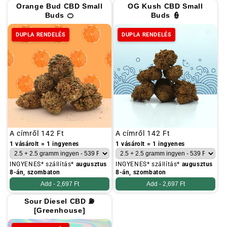
Orange Bud CBD Small
OG Kush CBD Small
Buds 🍊
Buds 👮
DUPLA RENDELÉS
DUPLA RENDELÉS
Szokásos
A címről
142 Ft
Szokásos
A címről
142 Ft
ár
ár
1 vásárolt = 1 ingyenes
1 vásárolt = 1 ingyenes
INGYENES* szállítás*
augusztus
INGYENES* szállítás*
augusztus
8-án, szombaton
8-án, szombaton
Add -
2,697 Ft
Add -
2,697 Ft
Sour Diesel CBD ⛽
[Greenhouse]