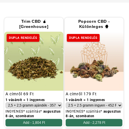
Trim CBD 🧉
Popcorn CBD -
[Greenhouse]
Különleges 🍿
DUPLA RENDELÉS
DUPLA RENDELÉS
Szokásos
A címről
69 Ft
Szokásos
A címről
179 Ft
ár
ár
1 vásárolt = 1 ingyenes
1 vásárolt = 1 ingyenes
INGYENES* szállítás*
augusztus
INGYENES* szállítás*
augusztus
8-án, szombaton
8-án, szombaton
Add -
1,804 Ft
Add -
2,278 Ft