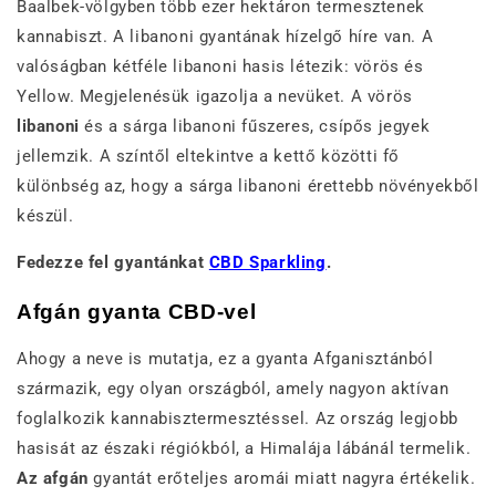
Baalbek-völgyben több ezer hektáron termesztenek
kannabiszt. A libanoni gyantának hízelgő híre van. A
valóságban kétféle libanoni hasis létezik: vörös és
Yellow. Megjelenésük igazolja a nevüket. A vörös
libanoni
és a sárga libanoni fűszeres, csípős jegyek
jellemzik. A színtől eltekintve a kettő közötti fő
különbség az, hogy a sárga libanoni érettebb növényekből
készül.
Fedezze fel gyantánkat
CBD Sparkling
.
Afgán gyanta CBD-vel
Ahogy a neve is mutatja, ez a gyanta Afganisztánból
származik, egy olyan országból, amely nagyon aktívan
foglalkozik kannabisztermesztéssel. Az ország legjobb
hasisát az északi régiókból, a Himalája lábánál termelik.
Az afgán
gyantát erőteljes aromái miatt nagyra értékelik.