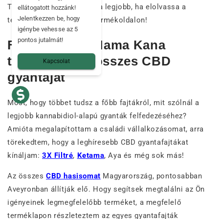
Tehát mielőtt választana, a legjobb, ha elolvassa a
ellátogatott hozzánk!
Jelentkezzen be, hogy
termékleírást a dedikált termékoldalon!
igénybe vehesse az 5
pontos jutalmát!
Fedezze fel a Mama Kana
termékcsalád összes CBD
Kapcsolat
gyantáját
Most, hogy többet tudsz a főbb fajtákról, mit szólnál a
legjobb kannabidiol-alapú gyanták felfedezéséhez?
Amióta megalapítottam a családi vállalkozásomat, arra
törekedtem, hogy a leghíresebb CBD gyantafajtákat
kínáljam:
3X Filtré
,
Ketama
, Aya és még sok más!
Az összes
CBD hasisomat
Magyarország, pontosabban
Aveyronban állítják elő. Hogy segítsek megtalálni az Ön
igényeinek legmegfelelőbb terméket, a megfelelő
terméklapon részleteztem az egyes gyantafajták