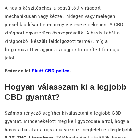
A hasis készítéséhez a begyűjtött virágport
mechanikusan vagy kézzel, hidegen vagy melegen
préselik a kívánt eredmény elérése érdekében. A CBD
virágport egyszerűen összepréselik. A hasis tehát a
virágporból készült feldolgozott termék, míg a
forgalmazott virágpor a virágpor tömörített formáját
jelöli.
Fedezze fel
Skuff CBD pollen
.
Hogyan válasszam ki a legjobb
CBD gyantát?
Számos tényező segíthet kiválasztani a legjobb CBD-
gyantát. Mindenekelőtt meg kell győződnie arról, hogy a
hasis a hatályos jogszabályoknak megfelelően
legfeljebb
0,3% THC-t tartalmaz
. Tájékoztatásul közöljük, hogy a