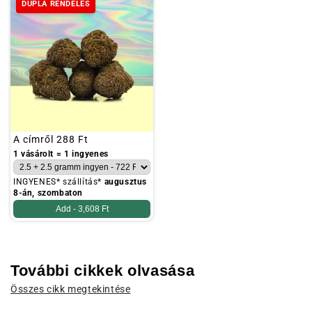
DUPLA RENDELÉS
Szokásos
A címről
288 Ft
ár
1 vásárolt = 1 ingyenes
INGYENES* szállítás*
augusztus
8-án, szombaton
Add -
3,608 Ft
További cikkek olvasása
Összes cikk megtekintése