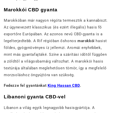
Marokkói CBD gyanta
Marokkóban már nagyon régóta termesztik a kannabiszt.
Az úgynevezett klasszikus (és ezért illegális) hasis fő
exportőre Európában. Az azonos nevű CBD-gyanta is a
legelterjedtebb. A Rif régióban őshonos
marokkói
hasist
földes, gyógynövényes íz jellemzi. Aromái enyhébbek,
mint más gyantafajtáké. Színe a szárítási időtől függően
a zöldtől a világosbarnáig változhat. A marokkói hasis
textúrája általában meglehetősen tömör, így a megfelelő
morzsoláshoz öngyújtóra van szükség.
Fedezze fel gyantánkat
King Hassan CBD
.
Libanoni gyanta CBD-vel
Libanon a világ egyik legnagyobb hasisgyártója. A