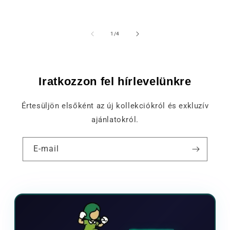
of
1
/
4
Iratkozzon fel hírlevelünkre
Értesüljön elsőként az új kollekciókról és exkluzív
ajánlatokról.
E-mail