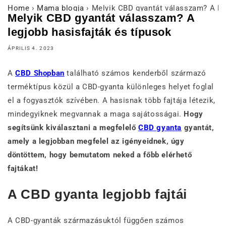
Home
›
Mama blogja
›
Melyik CBD gyantát válasszam? A leg
Melyik CBD gyantát válasszam? A
legjobb hasisfajták és típusok
ÁPRILIS 4. 2023
A
CBD Shopban
található számos kenderből származó
terméktípus közül a CBD-gyanta különleges helyet foglal
el a fogyasztók szívében. A hasisnak több fajtája létezik,
mindegyiknek megvannak a maga sajátosságai.
Hogy
segítsünk kiválasztani a megfelelő
CBD gyanta
gyantát,
amely a legjobban megfelel az igényeidnek, úgy
döntöttem, hogy bemutatom neked a főbb elérhető
fajtákat!
A CBD gyanta legjobb fajtái
A CBD-gyanták származásuktól függően számos