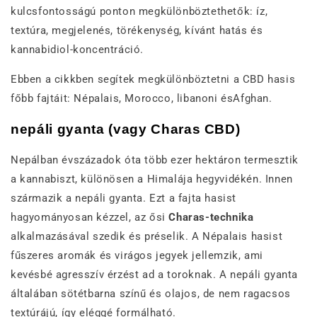
kulcsfontosságú ponton megkülönböztethetők: íz,
textúra, megjelenés, törékenység, kívánt hatás és
kannabidiol-koncentráció.
Ebben a cikkben segítek megkülönböztetni a CBD hasis
főbb fajtáit: Népalais, Morocco, libanoni ésAfghan.
nepáli gyanta (vagy Charas CBD)
Nepálban évszázadok óta több ezer hektáron termesztik
a kannabiszt, különösen a Himalája hegyvidékén. Innen
származik a nepáli gyanta. Ezt a fajta hasist
hagyományosan kézzel, az ősi
Charas-technika
alkalmazásával szedik és préselik. A Népalais hasist
fűszeres aromák és virágos jegyek jellemzik, ami
kevésbé agresszív érzést ad a toroknak. A nepáli gyanta
általában sötétbarna színű és olajos, de nem ragacsos
textúrájú, így eléggé formálható.