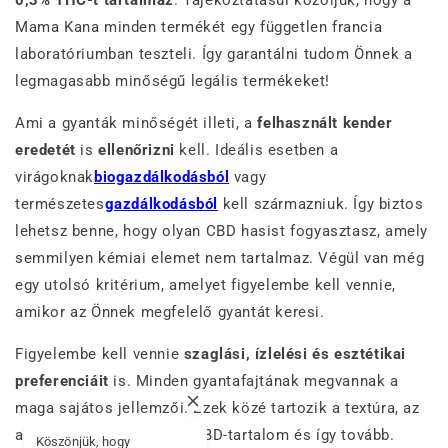
Mama Kana minden termékét egy független francia
laboratóriumban teszteli. Így garantálni tudom Önnek a
legmagasabb minőségű legális termékeket!
Ami a gyanták minőségét illeti, a
felhasznált kender
eredetét
is
ellenőrizni
kell. Ideális esetben a
virágoknak
biogazdálkodásból
vagy
természetes
gazdálkodásból
kell származniuk. Így biztos
lehetsz benne, hogy olyan CBD hasist fogyasztasz, amely
semmilyen kémiai elemet nem tartalmaz. Végül van még
egy utolsó kritérium, amelyet figyelembe kell vennie,
amikor az Önnek megfelelő gyantát keresi.
Figyelembe kell vennie
szaglási, ízlelési és esztétikai
preferenciáit
is. Minden gyantafajtának megvannak a
maga sajátos jellemzői. Ezek közé tartozik a textúra, az
aroma, a törékenység, a CBD-tartalom és így tovább.
Köszönjük, hogy