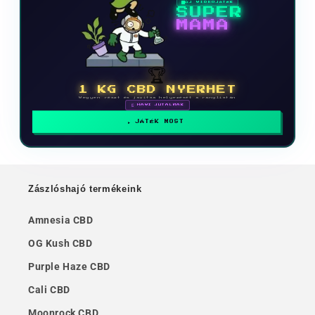
ÚJ VIDEOJÁTÉK
SUPER
MAMA
🏆
1 KG CBD NYERHET
Vegyen részt és javítsa helyezését a ranglistán
🗓 HAVI JUTALMAK
JÁTÉK MOST
Zászlóshajó termékeink
Amnesia CBD
OG Kush CBD
Purple Haze CBD
Cali CBD
Moonrock CBD