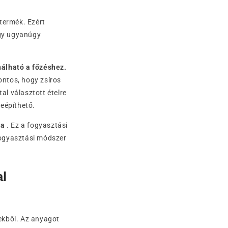
ermék. Ezért
ogy ugyanúgy
nálható a főzéshez.
ontos, hogy zsíros
tal választott ételre
eépíthető.
ja
. Ez a fogyasztási
 fogyasztási módszer
l
ekből. Az anyagot