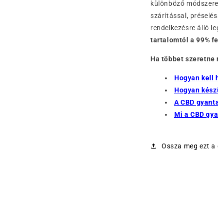
különböző módszerekk
szárítással, préselé
rendelkezésre álló 
tartalomtól a 99% f
Ha többet szeretne 
Hogyan kell 
Hogyan kész
A CBD gyanta
Mi a CBD gy
Ossza meg ezt a 