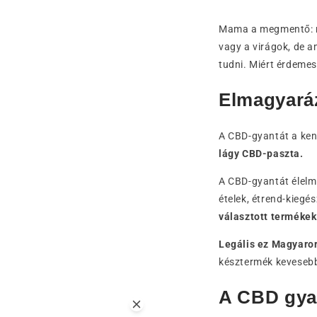
Mama a megmentő:
vagy a virágok, de a
tudni. Miért érdeme
Elmagyará
A CBD-gyantát a kend
lágy CBD-paszta.
A CBD-gyantát élelm
ételek, étrend-kieg
választott terméke
Legális ez Magyaror
késztermék kevesebb
A CBD gyan