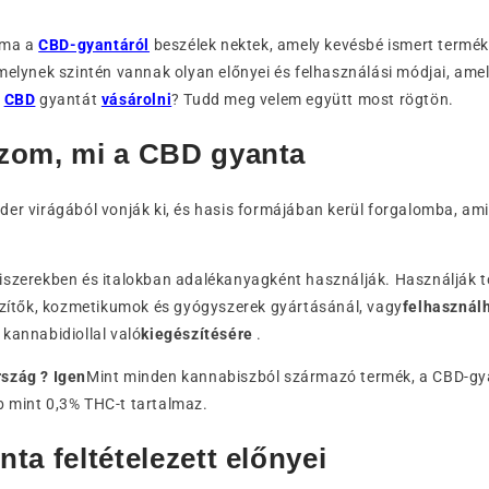
 ma a
CBD-gyantáról
beszélek nektek, amely kevésbé ismert termék
melynek szintén vannak olyan előnyei és felhasználási módjai, ame
s
CBD
gyantát
vásárolni
? Tudd meg velem együtt most rögtön.
zom, mi a CBD gyanta
er virágából vonják ki, és hasis formájában kerül forgalomba, ami
iszerekben és italokban adalékanyagként használják. Használják 
észítők, kozmetikumok és gyógyszerek gyártásánál, vagy
felhasználh
k
kannabidiollal való
kiegészítésére
.
szág ? Igen
Mint minden kannabiszból származó termék, a CBD-gyan
 mint 0,3% THC-t tartalmaz.
ta feltételezett előnyei