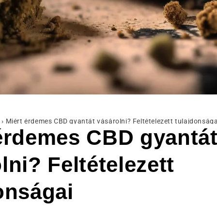
›
Miért érdemes CBD gyantát vásárolni? Feltételezett tulajdonsága
 érdemes CBD gyantá
lni? Feltételezett
onságai