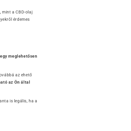
, mint a CBD-olaj
lyekről érdemes
egy meglehetősen
továbbá az ehető
ató az Ön által
ta is legális, ha a