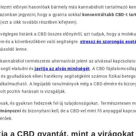
elezett előnyei hasonlóak bármely más kannabidiolt tartalmazó ke
 azonban jegyezni, hogy a gyanta sokkal
koncentráltabb CBD-t ta
ezt a cikk további részében kifejtem).
végleges listánk a CBD összes előnyéről, azt tudjuk, hogy a moleku
ére és a következőkben való segítségre.
stressz és szorongás eset
ásoldó lenne.
a kannabidiol természetes alternatívát jelent az alvással kapcsolat
segít elaludni és
javítja az alvás minőségét
. A CBD fájdalomcsilla
és gyulladások elleni hatékony segítségként számos fizikai betegs
s alkalmazható. A legújabb tanulmányok még a CBD elmére és bizon
t pozitív hatásait is vizsgálják.
sak, és gyakran fedeznek fel új tulajdonságokat. Természetesen m
ulmányozni
és bizonyítani kell, de a CBD-vel mint fő anyaggal kapc
érőek.
ja a CBD gyantát, mint a virágokat