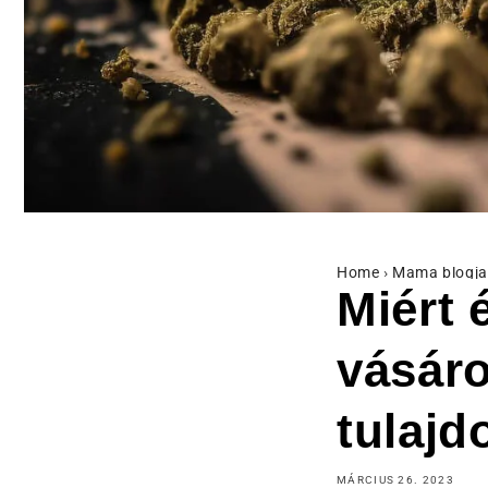
Home
›
Mama blogja
Miért
vásáro
tulajd
MÁRCIUS 26. 2023