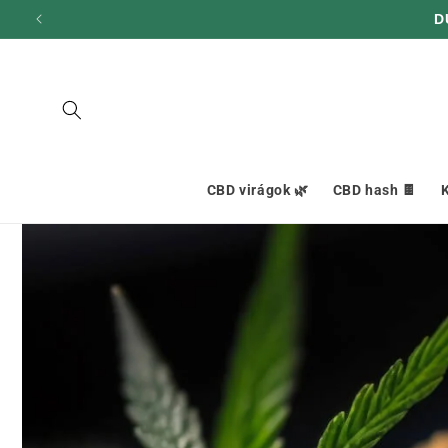
hagyni és
D
továbblépni
a
tartalomra
CBD virágok 🌿
CBD hash 🍫
K