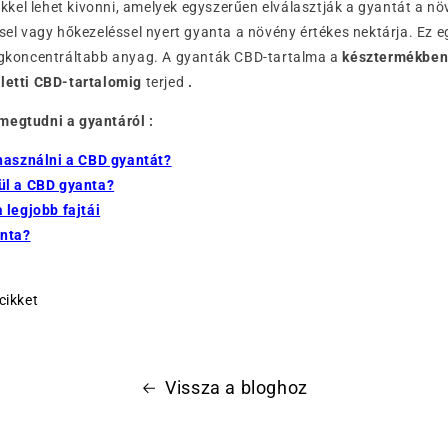
el lehet kivonni, amelyek egyszerűen elválasztják a gyantát a nö
ssel vagy hőkezeléssel nyert gyanta a növény értékes nektárja. Ez 
legkoncentráltabb anyag. A gyanták CBD-tartalma a
késztermékben
eletti CBD-tartalomig
terjed
.
megtudni a gyantáról :
használni a CBD gyantát?
ül a CBD gyanta?
 legjobb fajtái
anta?
cikket
Vissza a bloghoz