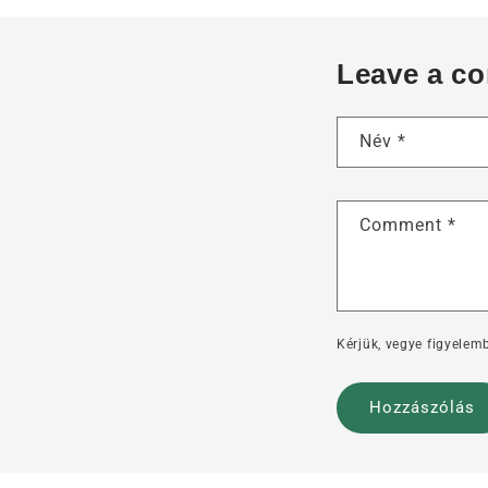
Leave a c
Név
*
Comment
*
Kérjük, vegye figyelemb