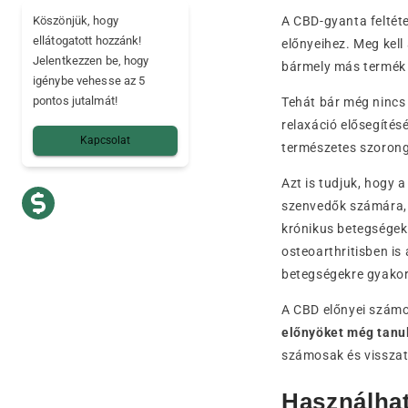
A CBD-gyanta feltét
Köszönjük, hogy
ellátogatott hozzánk!
előnyeihez. Meg kell
Jelentkezzen be, hogy
bármely más termék (
igénybe vehesse az 5
pontos jutalmát!
Tehát bár még nincs 
relaxáció elősegítés
Kapcsolat
természetes szorong
Azt is tudjuk, hogy 
szenvedők számára, 
krónikus betegségek 
osteoarthritisben i
betegségekre gyakorol
A CBD előnyei számo
előnyöket még tan
számosak és visszat
Használhat