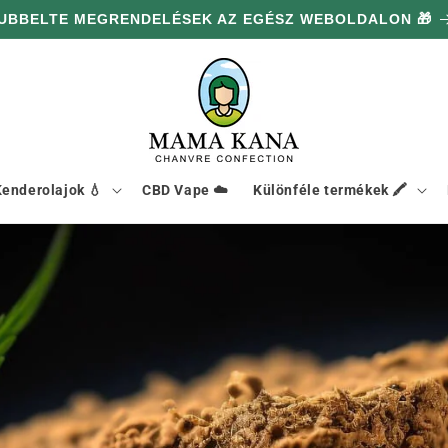
UBBELTE MEGRENDELÉSEK AZ EGÉSZ WEBOLDALON 🎁
enderolajok 💧
CBD Vape ☁️
Különféle termékek 🖍️