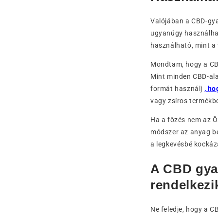
Valójában a CBD-gy
ugyanúgy használhat
használható, mint a 
Mondtam, hogy a CBD
Mint minden CBD-alap
formát használj
, ho
vagy zsíros termékbe
Ha a főzés nem az Ö
módszer az anyag bel
a legkevésbé kockáza
A CBD gya
rendelkezi
Ne feledje, hogy a 