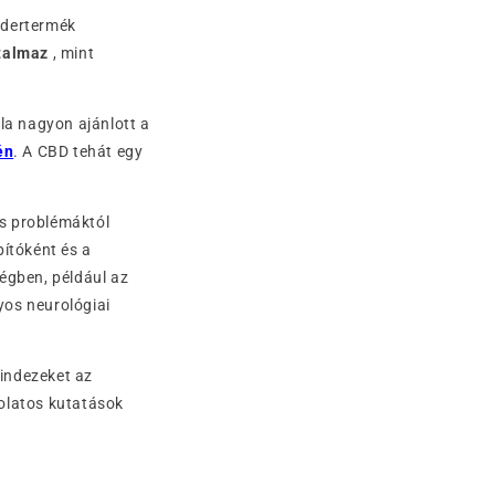
ndertermék
rtalmaz
, mint
la nagyon ajánlott a
én
. A CBD tehát egy
os problémáktól
pítóként és a
égben, például az
yos neurológiai
indezeket az
solatos kutatások