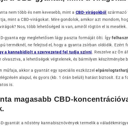
anta nem több és nem kevesebb, mint a
CBD-virágokból
származó t
ja, mint a CBD-virágokat. Mire gondolok, amikor azt mondom, h
virágok? Nos, több lehetőséged is van, amiről rögtön el is mesélek.
-gyanta egy meglehetősen lágy paszta formáját ölti. Így
felhasz
ú terméknél, ne felejtsd el, hogy a gyanta zsírban oldódik. Ezért f
gy a kannabidiolt a szervezeted fel tudja szívni
. Reszelve az Ön ál
 olvasztva, a lehetőségek végtelenek, és bármilyen készítménybe b
n műfaja, akkor a gyantát egy speciális eszközzel
elpárologtathat
égzésén alapul, és gyors (kb. 1 órán belüli) hatást biztosít. Ez a
tos is.
nta magasabb CBD-koncentrációva
k.
CBD-gyantát a nőstény kannabisznövények termelik a váladékmirigy