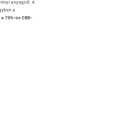
vényi anyagtól. A
egyben a
 a 70%-os CBD-