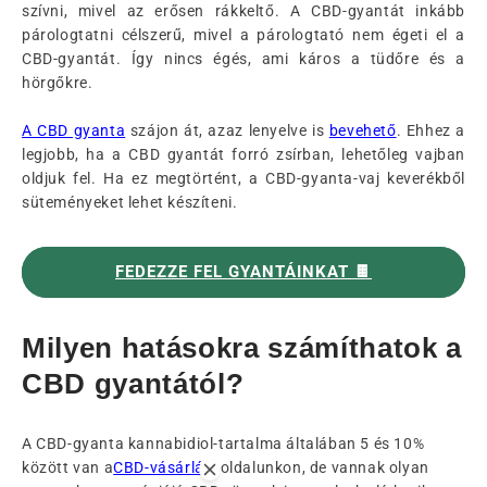
szívni, mivel az erősen rákkeltő. A CBD-gyantát inkább
párologtatni célszerű, mivel a párologtató nem égeti el a
CBD-gyantát. Így nincs égés, ami káros a tüdőre és a
hörgőkre.
A CBD gyanta
szájon át, azaz lenyelve is
bevehető
. Ehhez a
legjobb, ha a CBD gyantát forró zsírban, lehetőleg vajban
oldjuk fel. Ha ez megtörtént, a CBD-gyanta-vaj keverékből
süteményeket lehet készíteni.
FEDEZZE FEL GYANTÁINKAT 🍫
Milyen hatásokra számíthatok a
CBD gyantától?
A CBD-gyanta kannabidiol-tartalma általában 5 és 10%
között van a
CBD-vásárlási
oldalunkon, de vannak olyan