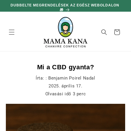
hagyni és
DUBBELTE MEGRENDELÉSEK AZ EGÉSZ WEBOLDALON
MIN
továbblépni
🎁
a
tartalomra
Kosár
Mi a CBD gyanta?
Írta: :
Benjamin Poirel Nadal
2025. április 17.
Olvasási idő
3
perc