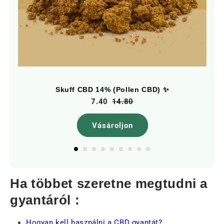
Skuff CBD 14% (Pollen CBD) ✨
7.40
14.80
Vásároljon
Ha többet szeretne megtudni a
gyantáról :
Hogyan kell használni a CBD gyantát?