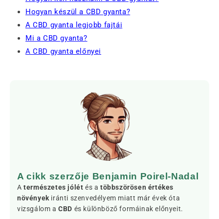
Hogyan készül a CBD gyanta?
A CBD gyanta legjobb fajtái
Mi a CBD gyanta?
A CBD gyanta előnyei
A cikk szerzője Benjamin Poirel-Nadal
A
természetes jólét
és a
többszörösen értékes
növények
iránti szenvedélyem miatt már évek óta
vizsgálom a
CBD
és különböző formáinak előnyeit.