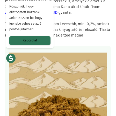
magas koncentrációjú CBD-törzsek is, amelyek elérhetik a
Köszönjük, hogy
20% feletti CBD-t. Ilyen a Mama Kana által kínált finom
ellátogatott hozzánk!
Afghan Hash
és Népalais
CBD
gyanta.
Jelentkezzen be, hogy
igénybe vehesse az 5
Természetesen a THC tartalom kevesebb, mint 0,2%, aminek
pontos jutalmát!
nincs pszichoaktív hatása, csak nyugtató és relaxáló. Tiszta
marad az elméd és nyugodtnak érzed magad.
Kapcsolat