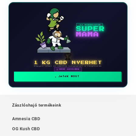
ÚJ VIDEOJÁTÉK
SUPER
MAMA
🏆
1 KG CBD NYERHET
Vegyen részt és javítsa helyezését a ranglistán
🗓 HAVI JUTALMAK
JÁTÉK MOST
Zászlóshajó termékeink
Amnesia CBD
OG Kush CBD