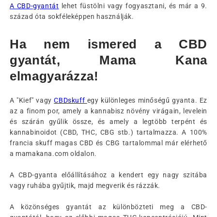
A CBD-gyantát
lehet füstölni vagy fogyasztani, és már a 9.
század óta sokféleképpen használják.
Ha nem ismered a CBD
gyantát, Mama Kana
elmagyarázza!
A "Kief" vagy
CBDskuff
egy különleges minőségű gyanta. Ez
az a finom por, amely a kannabisz növény virágain, levelein
és szárán gyűlik össze, és amely a legtöbb terpént és
kannabinoidot (CBD, THC, CBG stb.) tartalmazza. A 100%
francia skuff magas CBD és CBG tartalommal már elérhető
a mamakana.com oldalon.
A CBD-gyanta előállításához a kendert egy nagy szitába
vagy ruhába gyűjtik, majd megverik és rázzák.
A közönséges gyantát az különbözteti meg a CBD-