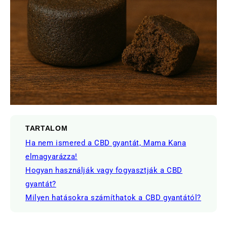
TARTALOM
Ha nem ismered a CBD gyantát, Mama Kana
elmagyarázza!
Hogyan használják vagy fogyasztják a CBD
gyantát?
Milyen hatásokra számíthatok a CBD gyantától?