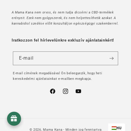
A Mama Kana nem orvos, és nem tudja dicsérni a CBD-termékek
erényeit. Ezek nem gyógyszerek, és nem helyettesíthetik azokat. A
kannabidiol szedése előtt konzultáljon egészségügyi szakemberrel.
Iratkozzon fel hírlevelünkre exkluzív ajánlatainkért!
E-mail
E-mail címének megadásával Ön beleegyezik, hogy heti
kereskedelmi ajánlatainkat e-mailben megkapja.
Facebook
Instagram
YouTube
HU
© 2026,
Mama Kana
- Minden jog fenntartva