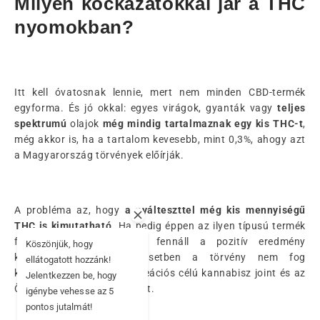
Milyen kockázatokkal jár a THC
nyomokban?
Itt kell óvatosnak lennie, mert nem minden CBD-termék
egyforma. És jó okkal: egyes virágok, gyanták vagy
teljes
spektrumú
olajok
még mindig tartalmaznak egy kis THC-t
,
még akkor is, ha a tartalom kevesebb, mint 0,3%, ahogy azt
a Magyarország törvények előírják.
A probléma az, hogy
a nyálteszttel még kis mennyiségű
THC is kimutatható
. Ha pedig éppen az ilyen típusú termék
fogyasztása után vezet, fennáll a pozitív eredmény
Köszönjük, hogy
kockázata. Ebben az esetben a törvény nem fog
ellátogatott hozzánk!
különbséget tenni egy rekreációs célú kannabisz joint és az
Jelentkezzen be, hogy
Ön CBD-kendervirága között.
igénybe vehesse az 5
pontos jutalmát!