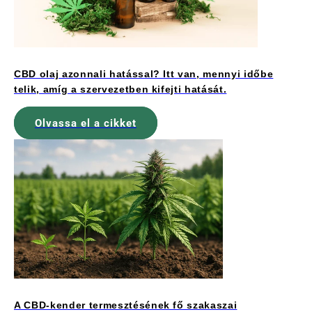
CBD olaj azonnali hatással? Itt van, mennyi időbe
telik, amíg a szervezetben kifejti hatását.
Olvassa el a cikket
A CBD-kender termesztésének fő szakaszai