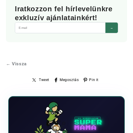
Iratkozzon fel hírlevelünkre
exkluzív ajánlatainkért!
→
← Vissza
Tweet
Megosztás
Pin it
ÚJ VIDEOJÁTÉK
SUPER
MAMA