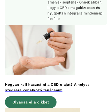
amelyek segítenek Önnek abban,
hogy a CBD-t
magabiztosan és
nyugodtan
integrálja mindennapi
életébe.
Hogyan kell használni a CBD-olajat? A helyes
szedésre vonatkozó tanácsaim
Olvassa el a cikket