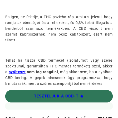
És igen, ne feledje, a THC pszichotróp, ami azt jelenti, hogy
rontja az éberséget és a reflexeket, és 0,3% felett illegális a
kenderből származó termékekben. A CBD viszont nem
számít kábítószernek, nem okoz kábítószert, ezért nem
tiltott.
Tehát ha tiszta CBD terméket (izolátumot vagy széles
spektrumú, garantáltan THC-mentes terméket) szed, akkor
a
nyálteszt
nem fog reagálni
, még akkor sem, ha a nyálban
CBD kering. A gépek nincsenek úgy programozva, hogy
kimutassák, mert a szűrés szempontjából nem érdekes.
TESZTELJÜK A CBD-T 🔥