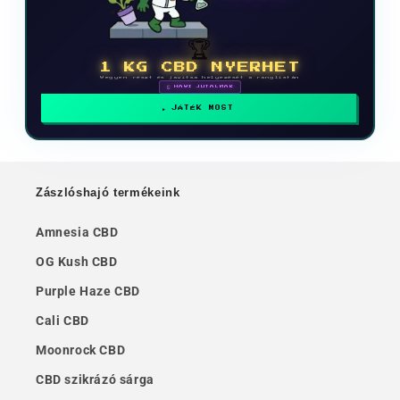
🏆
1 KG CBD NYERHET
Vegyen részt és javítsa helyezését a ranglistán
🗓 HAVI JUTALMAK
JÁTÉK MOST
Zászlóshajó termékeink
Amnesia CBD
OG Kush CBD
Purple Haze CBD
Cali CBD
Moonrock CBD
CBD szikrázó sárga