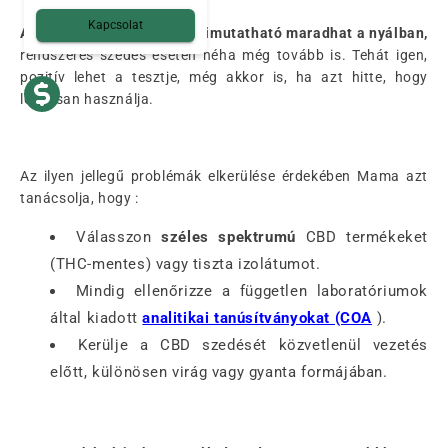
Kapcsolat
A THC 4-6 órán keresztül kimutatható maradhat a nyálban,
rendszeres szedés esetén néha még tovább is. Tehát igen,
pozitív lehet a tesztje, még akkor is, ha azt hitte, hogy
legálisan használja.
Az ilyen jellegű problémák elkerülése érdekében Mama azt
tanácsolja, hogy :
Válasszon
széles spektrumú
CBD termékeket
(THC-mentes) vagy tiszta izolátumot.
Mindig ellenőrizze a független laboratóriumok
által kiadott
analitikai tanúsítványokat (COA
).
Kerülje a CBD szedését közvetlenül vezetés
előtt, különösen virág vagy gyanta formájában.