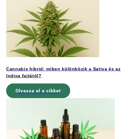
Cannabis hibrid: miben különbözik a Sativa és az
Indica fajtától?
Olvassa el a cikket