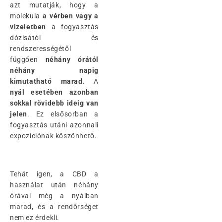
azt mutatják, hogy a
molekula
a vérben vagy a
vizeletben
a fogyasztás
dózisától és
rendszerességétől
függően
néhány órától
néhány napig
kimutatható marad
. A
nyál esetében azonban
sokkal rövidebb ideig van
jelen
. Ez elsősorban a
fogyasztás utáni azonnali
expozíciónak köszönhető.
Tehát igen, a CBD a
használat után néhány
órával még a nyálban
marad, és a rendőrséget
nem ez érdekli.