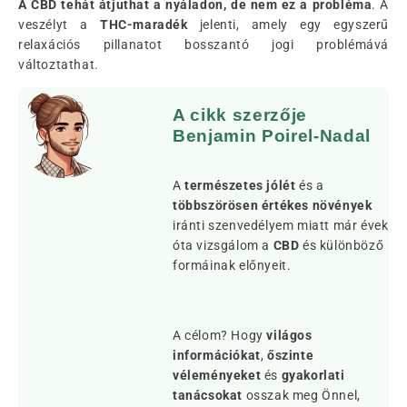
A CBD tehát átjuthat a nyáladon, de nem ez a probléma
. A
veszélyt a
THC-maradék
jelenti, amely egy egyszerű
relaxációs pillanatot bosszantó jogi problémává
változtathat.
A cikk szerzője
Benjamin Poirel-Nadal
A
természetes jólét
és a
többszörösen értékes növények
iránti szenvedélyem miatt már évek
óta vizsgálom a
CBD
és különböző
formáinak előnyeit.
A célom? Hogy
világos
információkat
,
őszinte
véleményeket
és
gyakorlati
tanácsokat
osszak meg Önnel,