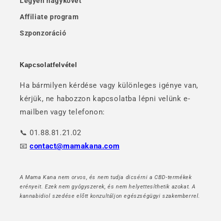
Legyen nagykövet
Affiliate program
Szponzoráció
Kapcsolatfelvétel
Ha bármilyen kérdése vagy különleges igénye van,
kérjük, ne habozzon kapcsolatba lépni velünk e-
mailben vagy telefonon:
📞 01.88.81.21.02
📧
contact@mamakana.com
A Mama Kana nem orvos, és nem tudja dicsérni a CBD-termékek
erényeit. Ezek nem gyógyszerek, és nem helyettesíthetik azokat. A
kannabidiol szedése előtt konzultáljon egészségügyi szakemberrel.