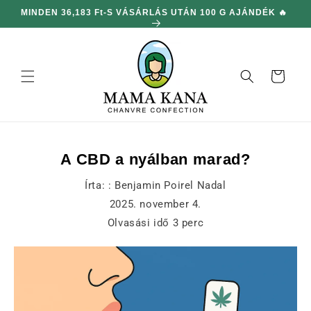
hagyni és
DUBBELTE MEGRENDELÉSEK AZ EGÉSZ WEBOLDALON
továbblépni
🎁
a
tartalomra
Kosár
A CBD a nyálban marad?
Írta: :
Benjamin Poirel Nadal
2025. november 4.
Olvasási idő
3
perc