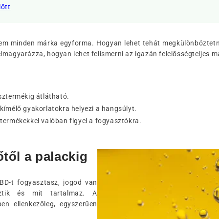
lőtt
em minden márka egyforma. Hogyan lehet tehát megkülönböztet
lmagyarázza, hogyan lehet felismerni az igazán felelősségteljes m
sztermékig átlátható.
kímélő gyakorlatokra helyezi a hangsúlyt.
termékekkel valóban figyel a fogyasztókra.
őtől a palackig
D-t fogyasztasz, jogod van
tik és mit tartalmaz. A
pen ellenkezőleg, egyszerűen