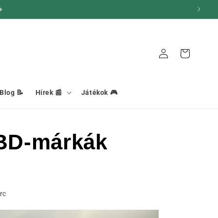
Kapcsolat
Kosár
Blog 📝
Hírek 📰
Játékok 🎮
CBD-márkák
rc