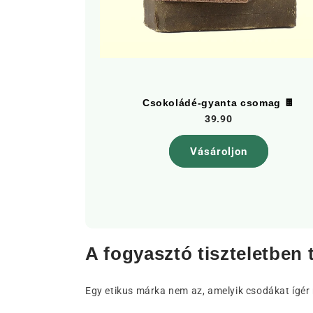
eltéri]
Csokoládé-gyanta csomag 🍫
39.90
Vásároljon
A fogyasztó tiszteletben 
Egy etikus márka nem az, amelyik csodákat ígér