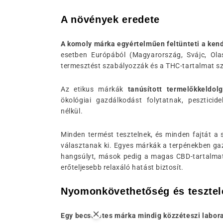
A növények eredete
A komoly márka egyértelműen feltünteti
a ken
esetben Európából (Magyarország, Svájc, Ola
termesztést szabályozzák és a THC-tartalmat sz
Az etikus márkák
tanúsított termelőkkel
dolg
ökológiai gazdálkodást folytatnak, pesztici
nélkül.
Minden termést tesztelnek, és minden fajtát a 
választanak ki. Egyes márkák a terpénekben ga
hangsúlyt, mások pedig a magas CBD-tartalmat 
erőteljesebb relaxáló hatást biztosít.
Nyomonkövethetőség és tesztel
Egy becsületes márka mindig közzéteszi labor