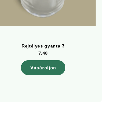
Rejtélyes gyanta ❓
Skuff C
7.40
Vásároljon