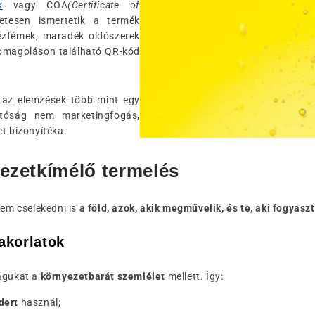
k
vagy COA
(Certificate of
tesen ismertetik a termék
hézfémek, maradék oldószerek
somagoláson található QR-kód
 az elemzések több mint egy
hatóság nem marketingfogás,
et bizonyítéka.
yezetkímélő termelés
nem cselekedni is
a föld, azok, akik megművelik, és te, aki fogyasz
akorlatok
magukat a
környezetbarát szemlélet
mellett. Így:
dert
használ;