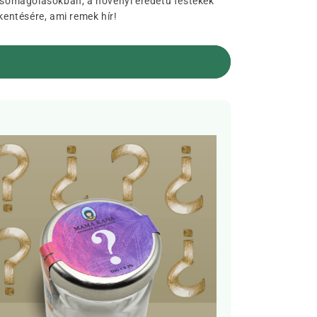
 csomagolásokban, a növényi eredetű festékek
entésére, ami remek hír!