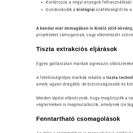
Korlátozza a vegyi anyagok felhasználását 
Gondoskodik a
biológiai
sokféleségről és a
A kender már önmagában is kiváló zöld növény,
projekteket támogatnak, vagy elkötelezett szöv
Tiszta extrakciós eljárások
Egyes gátlástalan márkák agresszív oldószerek
A felelősségteljes márkák inkább a
tiszta techn
amely ugyan drágább, de biztonságosabb és kö
Minden lépést ellenőrznek, hogy megőrizzék a te
végterméken is megmutatkozik, amelynek íze lág
Fenntartható csomagolások