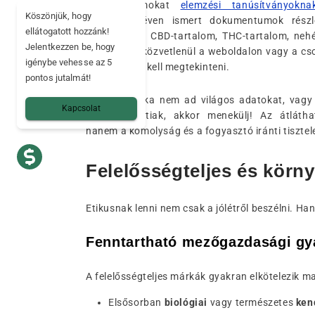
dokumentumokat
elemzési tanúsítványokna
Köszönjük, hogy
Analysis)
néven ismert dokumentumok részle
ellátogatott hozzánk!
összetételét: CBD-tartalom, THC-tartalom, ne
Jelentkezzen be, hogy
stb. Ezeket közvetlenül a weboldalon vagy a c
igénybe vehesse az 5
segítségével kell megtekinteni.
pontos jutalmát!
Ha egy márka nem ad világos adatokat, vagy
Kapcsolat
évvel ezelőttiak, akkor menekülj! Az átlát
hanem a komolyság és a fogyasztó iránti tisztel
Felelősségteljes és körn
Etikusnak lenni nem csak a jólétről beszélni. Ha
Fenntartható mezőgazdasági gy
A felelősségteljes márkák gyakran elkötelezik 
Elsősorban
biológiai
vagy természetes
ken