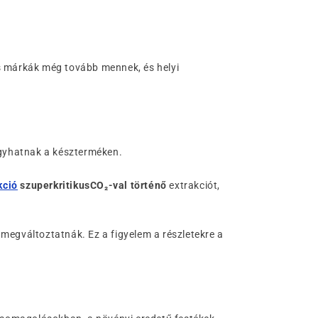
gyes márkák még tovább mennek, és helyi
agyhatnak a készterméken.
kció
szuperkritikus
CO₂-
val történő
extrakciót,
megváltoztatnák. Ez a figyelem a részletekre a