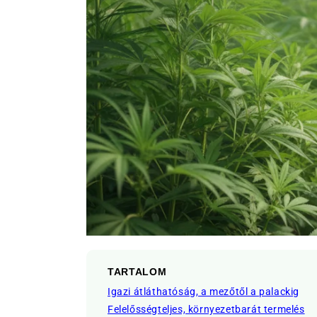
TARTALOM
Igazi átláthatóság, a mezőtől a palackig
Felelősségteljes, környezetbarát termelés