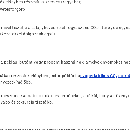
és előnyben részesíti a szerves trágyákat;
 vetésforgóról.
mivel tisztítja a talajt, kevés vizet fogyaszt és CO₂-t tárol, de e
etkezetekkel dolgoznak együtt.
et, például butánt vagy propánt használnak, amelyek nyomokat h
ikákat
részesítik előnyben
, mint például a
szuperkritikus CO₂ extra
rnyezetkímélőbb.
rmészetes kannabinoidokat és terpéneket, anélkül, hogy a növényt 
yabb és textúrája tisztább.