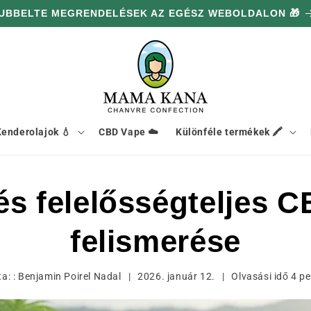
UBBELTE MEGRENDELÉSEK AZ EGÉSZ WEBOLDALON 🎁
enderolajok 💧
CBD Vape ☁️
Különféle termékek 🖍️
 és felelősségteljes 
felismerése
ta: :
Benjamin Poirel Nadal
|
2026. január 12.
|
Olvasási idő
4
pe