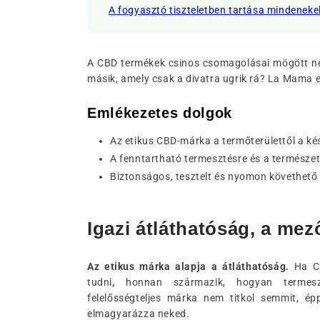
A fogyasztó tiszteletben tartása mindeneke
A CBD termékek csinos csomagolásai mögött n
másik, amely csak a divatra ugrik rá? La Mama e
Emlékezetes dolgok
Az etikus CBD-márka a termőterülettől a ké
A fenntartható termesztésre és a természet
Biztonságos, tesztelt és nyomon követhető 
Igazi átláthatóság, a mez
Az etikus márka alapja a átláthatóság.
Ha CB
tudni
,
honnan származik, hogyan termesz
felelősségteljes márka nem titkol semmit, ép
elmagyarázza neked.