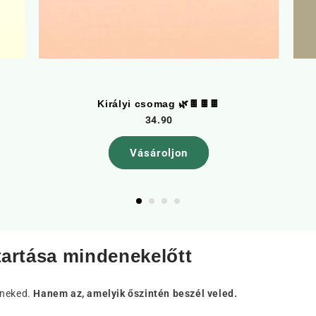
Királyi csomag 🌿🍫🍫🍫
34.90
Vásároljon
tartása mindenekelőtt
 neked.
Hanem az, amelyik őszintén beszél veled.