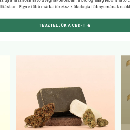
l az újrahasznosítható üvegflakonokban, a biológiailag lebontható
lításban. Egyre több márka törekszik ökológiai lábnyomának csökk
TESZTELJÜK A CBD-T 🔥