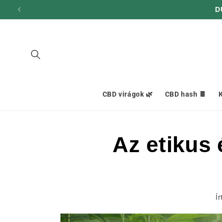
hagyni és
D
továbblépni
a
tartalomra
CBD virágok 🌿
CBD hash 🍫
K
Az etikus
Ír