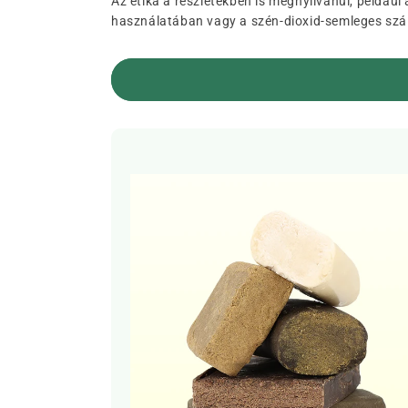
Az etika a részletekben is megnyilvánul, példáu
használatában vagy a szén-dioxid-semleges szál