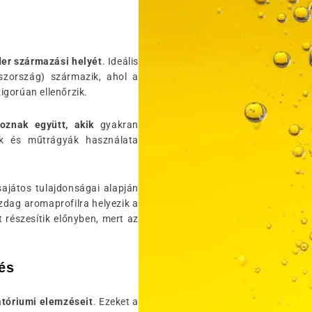
der származási helyét
. Ideális
szország) származik, ahol a
igorúan ellenőrzik.
oznak együtt, akik
gyakran
dek és műtrágyák használata
sajátos tulajdonságai alapján
zdag aromaprofilra helyezik a
részesítik előnyben, mert az
és
atóriumi elemzéseit
. Ezeket a