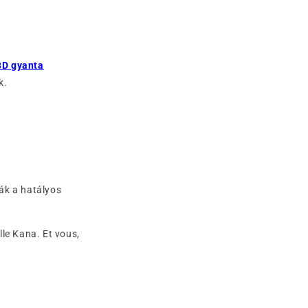
D gyanta
k.
ák a hatályos
lle Kana. Et vous,