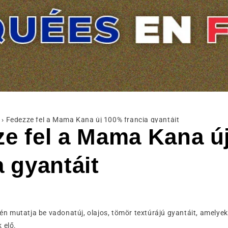
›
Fedezze fel a Mama Kana új 100% francia gyantáit
ze fel a Mama Kana ú
a gyantáit
 mutatja be vadonatúj, olajos, tömör textúrájú gyantáit, amelyek
 elő.