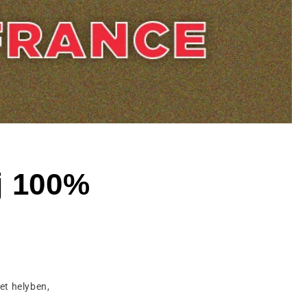
j 100%
et helyben,