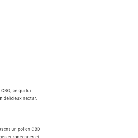
CBG, ce qui lui
 délicieux nectar.
issent un pollen CBD
rmes européennes et