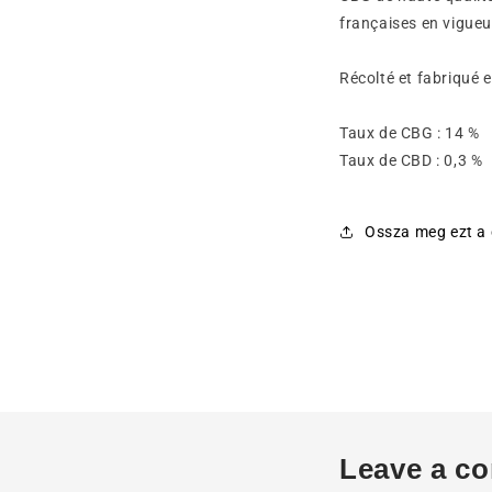
françaises en vigueu
Récolté et fabriqué 
Taux de CBG : 14 
Taux de CBD : 0,3
Ossza meg ezt a 
Leave a c