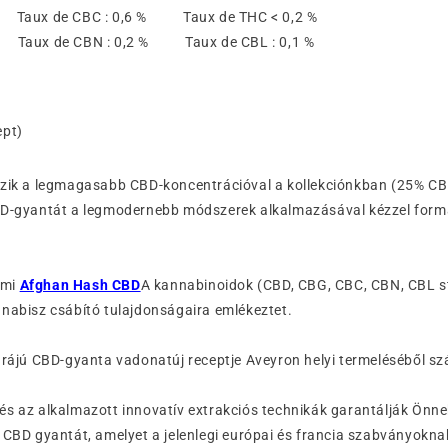
% Taux de CBC : 0,6 % Taux de THC < 0,2 %
% Taux de CBN : 0,2 % Taux de CBL : 0,1 %
ept)
ezik a legmagasabb CBD-koncentrációval a kollekciónkban (25% C
D-gyantát a legmodernebb módszerek alkalmazásával kézzel form
a mi
Afghan Hash CBD
A kannabinoidok (CBD, CBG, CBC, CBN, CBL s
nnabisz csábító tulajdonságaira emlékeztet.
úrájú CBD-gyanta vadonatúj receptje Aveyron helyi termeléséből sz
s az alkalmazott innovatív extrakciós technikák garantálják Önne
 CBD gyantát, amelyet a jelenlegi európai és francia szabványokn