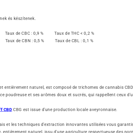
nek és készítenek.
% Taux de CBC : 0,9 % Taux de THC < 0,2 %
% Taux de CBN : 0,5 % Taux de CBL : 0,1 %
r et entièrement naturel, est composé de trichomes de cannabis CBD 
e poudreuse et ses arômes doux et sucrés, qui rappellent ceux d'un
ff CBD
CBG est issue d'une production locale aveyronnaise.
çais et les techniques d'extraction innovantes utilisées vous garant
, entièrement naturel, issu d'une agriculture respectueuse des no