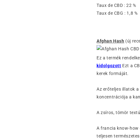
Taux de CBD : 22 
Taux de CBG : 1,8 
Afghan Hash
(új rec
Ez a termék rendelk
kidolgozott
Ezt a CB
kerek formáját.
Az erőteljes illatok 
koncentrációja a ka
A zsíros, tömör text
A francia know-how é
teljesen természetes