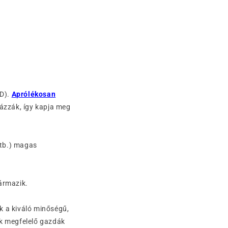
BD).
Aprólékosan
ázzák, így kapja meg
tb.) magas
ármazik.
k a kiváló minőségű,
ak megfelelő gazdák