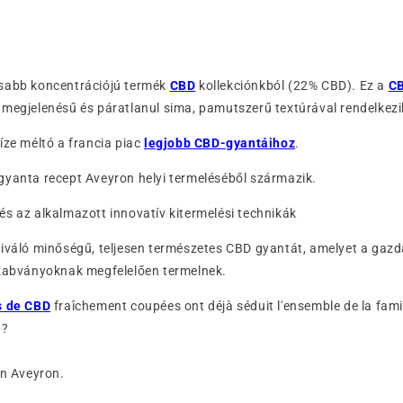
sabb koncentrációjú termék
CBD
kollekciónkból (22% CBD). Ez a
CB
megjelenésű és páratlanul sima, pamutszerű textúrával rendelkezi
íze méltó a francia piac
legjobb CBD-gyantáihoz
.
gyanta recept Aveyron helyi termeléséből származik.
s az alkalmazott innovatív kitermelési technikák
kiváló minőségű, teljesen természetes CBD gyantát, amelyet a gazd
szabványoknak megfelelően termelnek.
s de CBD
fraîchement coupées ont déjà séduit l'ensemble de la fami
 ?
en Aveyron.