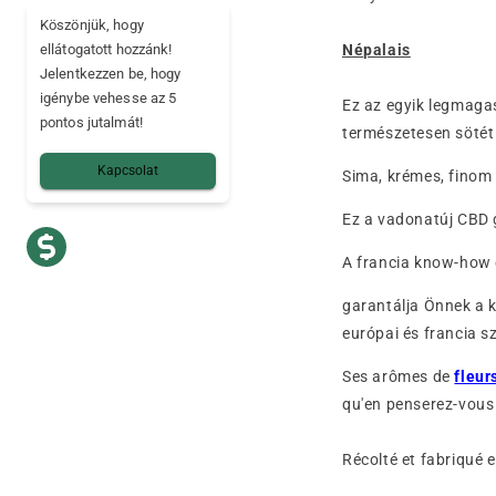
Köszönjük, hogy
ellátogatott hozzánk!
Népalais
Jelentkezzen be, hogy
igénybe vehesse az 5
Ez az egyik legmaga
pontos jutalmát!
természetesen sötét 
Kapcsolat
Sima, krémes, finom 
Ez a vadonatúj CBD 
A francia know-how é
garantálja Önnek a 
európai és francia 
Ses arômes de
fleur
qu'en penserez-vous
Récolté et fabriqué 