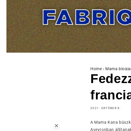
Home
›
Mama blogja
Fedez
franci
2021. OKTÓBER 8.
A Mama Kana büszkén
Aveyronban állítanak