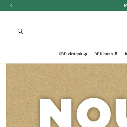
hagyni és
D
továbblépni
a
tartalomra
CBD virágok 🌿
CBD hash 🍫
K