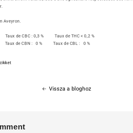
r.
en Aveyron.
% Taux de CBC : 0,3 % Taux de THC < 0,2 %
 % Taux de CBN : 0 % Taux de CBL : 0 %
cikket
Vissza a bloghoz
omment