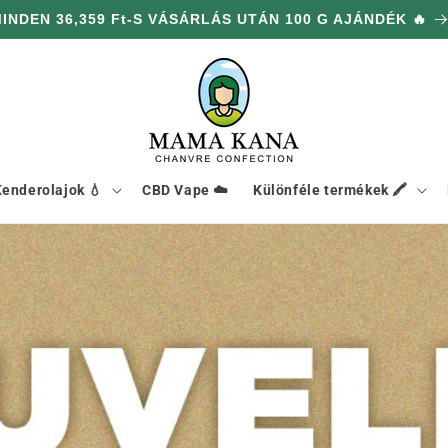
UBBELTE MEGRENDELÉSEK AZ EGÉSZ WEBOLDALON 🎁
enderolajok 💧
CBD Vape ☁️
Különféle termékek 🖍️