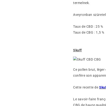
termelnek.
Aveyronban szüretel
Taux de CBD : 25 
Taux de CBG : 1,5 
Skuff
Ce pollen brut, lége
confère son apparenc
Cette recette de
Sku
Le savoir-faire fran
CBG de haute qualité