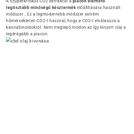
A szuperkritikus CO2 extrakció a
piacon elérhető
legtisztább minőségű késztermék
előállítására használt
módszer
.
Ez a legmodernebb módszer extrém
hőmérsékleten CO2-t használ, hogy a CO2-t elválassza a
kannabinoidoktól. Nem meglepő módon az így kinyert olaj a
legdrágább a piacon.