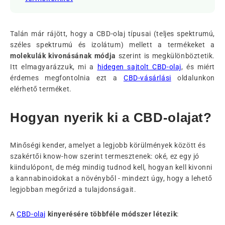
Talán már rájött, hogy a CBD-olaj típusai (teljes spektrumú,
széles spektrumú és izolátum) mellett a termékeket a
molekulák kivonásának módja
szerint is megkülönböztetik.
Itt elmagyarázzuk, mi a
hidegen sajtolt CBD-olaj
, és miért
érdemes megfontolnia ezt a
CBD-vásárlási
oldalunkon
elérhető terméket.
Hogyan nyerik ki a CBD-olajat?
Minőségi kender, amelyet a legjobb körülmények között és
szakértői know-how szerint termesztenek: oké, ez egy jó
kiindulópont, de még mindig tudnod kell, hogyan kell kivonni
a kannabinoidokat a növényből - mindezt úgy, hogy a lehető
legjobban megőrizd a tulajdonságait.
A
CBD-olaj
kinyerésére többféle módszer létezik
: