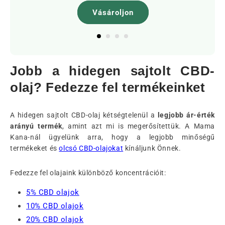
Vásároljon
Jobb a hidegen sajtolt CBD-
olaj? Fedezze fel termékeinket
A hidegen sajtolt CBD-olaj kétségtelenül a
legjobb ár-érték
arányú termék
, amint azt mi is megerősítettük. A Mama
Kana-nál ügyelünk arra, hogy a legjobb minőségű
termékeket és
olcsó CBD-olajokat
kínáljunk Önnek.
Fedezze fel olajaink különböző koncentrációit:
5% CBD olajok
10% CBD olajok
20% CBD olajok