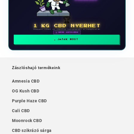
🏆
1 KG CBD NYERHET
Vegyen részt és javítsa helyezését a ranglistán
🗓 HAVI JUTALMAK
JÁTÉK MOST
Zászlóshajó termékeink
Amnesia CBD
OG Kush CBD
Purple Haze CBD
Cali CBD
Moonrock CBD
CBD szikrázó sárga