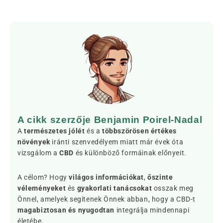
A cikk szerzője Benjamin Poirel-Nadal
A
természetes jólét
és a
többszörösen értékes
növények
iránti szenvedélyem miatt már évek óta
vizsgálom a
CBD
és különböző formáinak előnyeit.
A célom? Hogy
világos információkat
,
őszinte
véleményeket
és
gyakorlati tanácsokat
osszak meg
Önnel, amelyek segítenek Önnek abban, hogy a CBD-t
magabiztosan és nyugodtan
integrálja mindennapi
életébe.