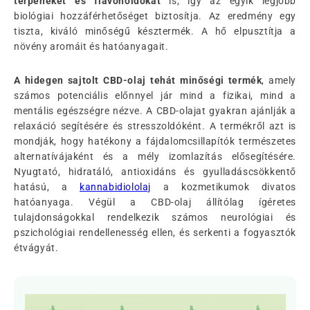
terpéneket és flavonoidokat
is, így az egyik legjobb
biológiai hozzáférhetőséget biztosítja. Az eredmény egy
tiszta, kiváló minőségű késztermék. A hő elpusztítja a
növény aromáit és hatóanyagait.
A hidegen sajtolt CBD-olaj tehát minőségi termék
, amely
számos potenciális előnnyel jár mind a fizikai, mind a
mentális egészségre nézve. A CBD-olajat gyakran ajánlják a
relaxáció segítésére és stresszoldóként. A termékről azt is
mondják, hogy hatékony a fájdalomcsillapítók természetes
alternatívájaként és a mély izomlazítás elősegítésére.
Nyugtató, hidratáló, antioxidáns és gyulladáscsökkentő
hatású, a
kannabidiololaj
a kozmetikumok divatos
hatóanyaga. Végül a CBD-olaj állítólag ígéretes
tulajdonságokkal rendelkezik számos neurológiai és
pszichológiai rendellenesség ellen, és serkenti a fogyasztók
étvágyát.