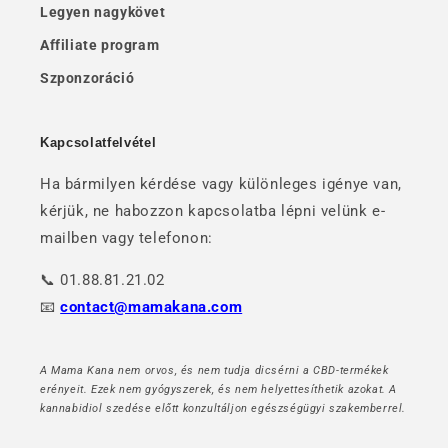
Legyen nagykövet
Affiliate program
Szponzoráció
Kapcsolatfelvétel
Ha bármilyen kérdése vagy különleges igénye van,
kérjük, ne habozzon kapcsolatba lépni velünk e-
mailben vagy telefonon:
📞 01.88.81.21.02
📧
contact@mamakana.com
A Mama Kana nem orvos, és nem tudja dicsérni a CBD-termékek
erényeit. Ezek nem gyógyszerek, és nem helyettesíthetik azokat. A
kannabidiol szedése előtt konzultáljon egészségügyi szakemberrel.