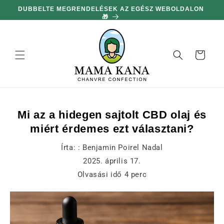
hagyni és
DUBBELTE MEGRENDELÉSEK AZ EGÉSZ WEBOLDALON
MIN
továbblépni
🎁
a
tartalomra
Kosár
Mi az a hidegen sajtolt CBD olaj és
miért érdemes ezt választani?
Írta: :
Benjamin Poirel Nadal
2025. április 17.
Olvasási idő
4
perc