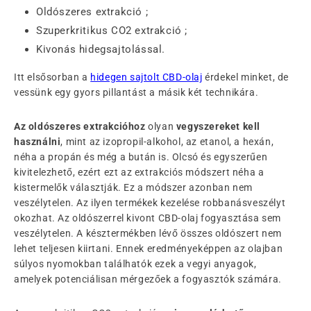
Oldószeres extrakció ;
Szuperkritikus CO2 extrakció ;
Kivonás hidegsajtolással.
Itt elsősorban a
hidegen sajtolt CBD-olaj
érdekel minket, de
vessünk egy gyors pillantást a másik két technikára.
Az oldószeres extrakcióhoz
olyan
vegyszereket kell
használni
, mint az izopropil-alkohol, az etanol, a hexán,
néha a propán és még a bután is. Olcsó és egyszerűen
kivitelezhető, ezért ezt az extrakciós módszert néha a
kistermelők választják. Ez a módszer azonban nem
veszélytelen. Az ilyen termékek kezelése robbanásveszélyt
okozhat. Az oldószerrel kivont CBD-olaj fogyasztása sem
veszélytelen. A késztermékben lévő összes oldószert nem
lehet teljesen kiirtani. Ennek eredményeképpen az olajban
súlyos nyomokban találhatók ezek a vegyi anyagok,
amelyek potenciálisan mérgezőek a fogyasztók számára.