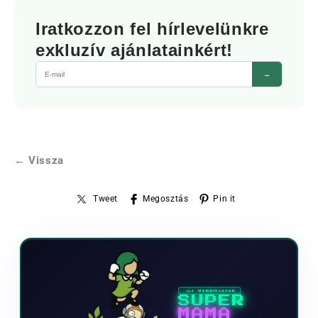
Iratkozzon fel hírlevelünkre
exkluzív ajánlatainkért!
→
← Vissza
Tweet
Megosztás
Pin it
ÚJ VIDEOJÁTÉK
SUPER
MAMA