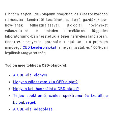
Hidegen sajtolt CBD-olajaink Svájcban és Olaszországban
termesztett kenderből készülnek, szakértő gazdák know-
how-jának felhasználásával. Biológiai növényeket
választottunk, és minden termékünket független
laboratóriumokban teszteljük a teljes termelési lánc során.
Ennek eredményeként garantálni tudjuk Önnek a prémium
minőségű
CBD kenderolajokat
, amelyek tiszták és 100%-ban
legálisak Magyarország.
Tudjon meg többet a CBD-olajokról:
A CBD-olaj előnyei
Hogyan válasszam ki a CBD-olajat?
Hogyan kell használni a CBD-olajat?
Teljes spektrumú, széles spektrumú és izolált, a
különbségek
A CBD-olaj adagolása