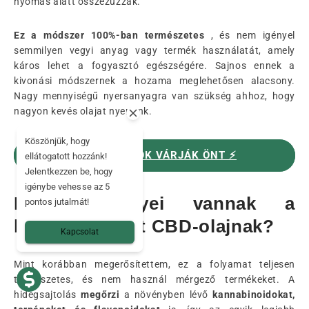
nyomás alatt összezúzzák.
Ez a módszer 100%-ban természetes
, és nem igényel
semmilyen vegyi anyag vagy termék használatát, amely
káros lehet a fogyasztó egészségére. Sajnos ennek a
kivonási módszernek a hozama meglehetősen alacsony.
Nagy mennyiségű nyersanyagra van szükség ahhoz, hogy
nagyon kevés olajat nyerjünk.
Köszönjük, hogy
A CBD OLAJOK VÁRJÁK ÖNT ⚡️
ellátogatott hozzánk!
Jelentkezzen be, hogy
igénybe vehesse az 5
Milyen előnyei vannak a
pontos jutalmát!
hidegen sajtolt CBD-olajnak?
Kapcsolat
Mint korábban megerősítettem, ez a folyamat teljesen
természetes, és nem használ mérgező termékeket. A
hidegsajtolás
megőrzi
a növényben lévő
kannabinoidokat,