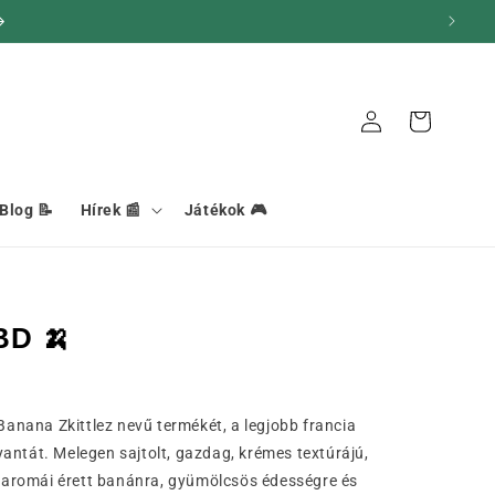
Kapcsolat
Kosár
Blog 📝
Hírek 📰
Játékok 🎮
BD 🍌
nana Zkittlez nevű termékét, a legjobb francia
antát. Melegen sajtolt, gazdag, krémes textúrájú,
aromái érett banánra, gyümölcsös édességre és