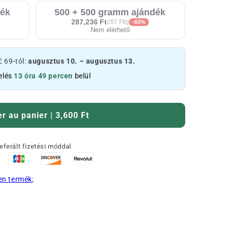
dék
500 + 500 gramm ajándék
287,236 Ft
287 Ft/g
-60%
Nem elérhető
£ 69-tól:
augusztus 10. – augusztus 13.
elés
13 óra 49 percen
belül
er au panier | 3,600 Ft
eferált fizetési móddal
en termék
;