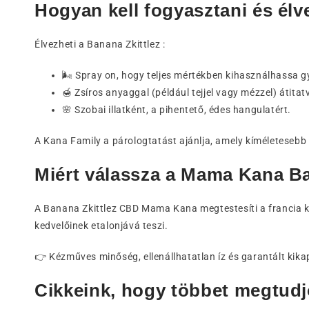
Hogyan kell fogyasztani és élv
Élvezheti a Banana Zkittlez :
🌬️ Spray on, hogy teljes mértékben kihasználhassa g
🍯 Zsíros anyaggal (például tejjel vagy mézzel) átita
🌸 Szobai illatként, a pihentető, édes hangulatért.
A Kana Family a párologtatást ajánlja, amely kíméletesebb é
Miért válassza a Mama Kana Ba
A Banana Zkittlez CBD Mama Kana megtestesíti a francia k
kedvelőinek etalonjává teszi.
👉 Kézműves minőség, ellenállhatatlan íz és garantált kik
Cikkeink, hogy többet megtudj