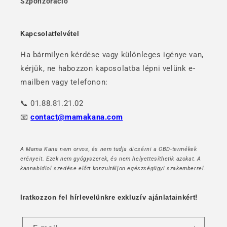
Szponzoráció
Kapcsolatfelvétel
Ha bármilyen kérdése vagy különleges igénye van,
kérjük, ne habozzon kapcsolatba lépni velünk e-
mailben vagy telefonon:
📞 01.88.81.21.02
📧
contact@mamakana.com
A Mama Kana nem orvos, és nem tudja dicsérni a CBD-termékek
erényeit. Ezek nem gyógyszerek, és nem helyettesíthetik azokat. A
kannabidiol szedése előtt konzultáljon egészségügyi szakemberrel.
Iratkozzon fel hírlevelünkre exkluzív ajánlatainkért!