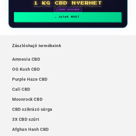
1 KG CBD NYERHET
Vegyen részt és javítsa helyezését a ranglistán
🗓 HAVI JUTALMAK
JÁTÉK MOST
Zászlóshajó termékeink
Amnesia CBD
OG Kush CBD
Purple Haze CBD
Cali CBD
Moonrock CBD
CBD szikrázó sárga
3X CBD szűrt
Afghan Hash CBD