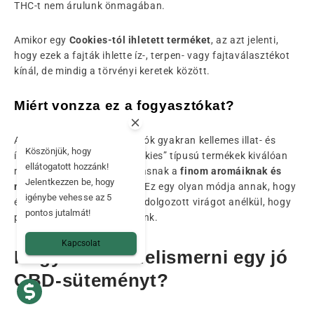
THC-t nem árulunk önmagában.
Amikor egy
Cookies-tól ihletett terméket
, az azt jelenti,
hogy ezek a fajták ihlette íz-, terpen- vagy fajtaválasztékot
kínál, de mindig a törvényi keretek között.
Miért vonzza ez a fogyasztókat?
A CBD-termékeket fogyasztók gyakran kellemes illat- és
Köszönjük, hogy
ízélményre vágynak. A „Cookies” típusú termékek kiválóan
ellátogatott hozzánk!
megfelelnek ennek az elvárásnak a
finom aromáiknak és
Jelentkezzen be, hogy
modern megjelenésüknek.
Ez egy olyan módja annak, hogy
igénybe vehesse az 5
élvezhessük a gondosan feldolgozott virágot anélkül, hogy
pontos jutalmát!
pszichotróp hatást keresnénk.
Kapcsolat
Hogyan lehet felismerni egy jó
CBD-süteményt?