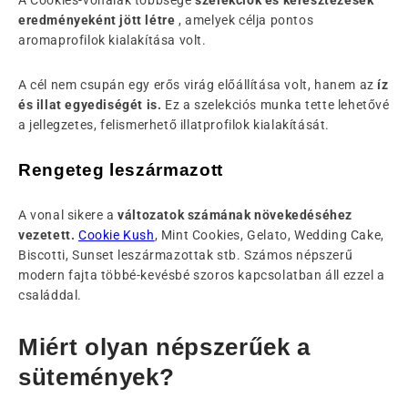
A Cookies-vonalak többsége
szelekciók és keresztezések
eredményeként jött létre
, amelyek célja pontos
aromaprofilok kialakítása volt.
A cél nem csupán egy erős virág előállítása volt, hanem az
íz
és illat egyediségét is.
Ez a szelekciós munka tette lehetővé
a jellegzetes, felismerhető illatprofilok kialakítását.
Rengeteg leszármazott
A vonal sikere a
változatok számának növekedéséhez
vezetett.
Cookie Kush
, Mint Cookies, Gelato, Wedding Cake,
Biscotti, Sunset leszármazottak stb. Számos népszerű
modern fajta többé-kevésbé szoros kapcsolatban áll ezzel a
családdal.
Miért olyan népszerűek a
sütemények?