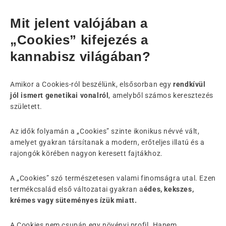
Mit jelent valójában a
„Cookies” kifejezés a
kannabisz világában?
Amikor a Cookies-ról beszélünk, elsősorban egy
rendkívül
jól ismert genetikai vonalról
, amelyből számos keresztezés
született.
Az idők folyamán a „Cookies” szinte ikonikus névvé vált,
amelyet gyakran társítanak a modern, erőteljes illatú és a
rajongók körében nagyon keresett fajtákhoz.
A „Cookies” szó természetesen valami finomságra utal. Ezen
termékcsalád első változatai gyakran a
édes, kekszes,
krémes vagy süteményes ízük miatt.
A Cookies nem csupán egy növényi profil. Hanem