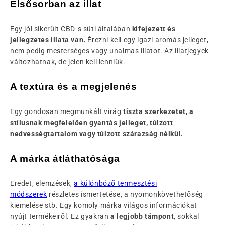
Elsősorban az illat
Egy jól sikerült CBD-s süti általában
kifejezett és
jellegzetes illata van.
Érezni kell egy igazi aromás jelleget,
nem pedig mesterséges vagy unalmas illatot. Az illatjegyek
változhatnak, de jelen kell lenniük.
A textúra és a megjelenés
Egy gondosan megmunkált virág
tiszta szerkezetet, a
stílusnak megfelelően gyantás jelleget, túlzott
nedvességtartalom vagy túlzott szárazság nélkül.
A márka átláthatósága
Eredet, elemzések,
a különböző termesztési
módszerek
részletes ismertetése, a nyomonkövethetőség
kiemelése stb. Egy komoly márka világos információkat
nyújt termékeiről. Ez gyakran
a legjobb támpont
, sokkal