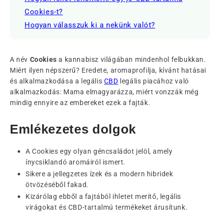
Cookies-t?
Hogyan válasszuk ki a nekünk valót?
A név
Cookies
a kannabisz világában mindenhol felbukkan.
Miért ilyen népszerű? Eredete, aromaprofilja, kívánt hatásai
és alkalmazkodása a legális
CBD
legális piacához való
alkalmazkodás: Mama elmagyarázza, miért vonzzák még
mindig ennyire az embereket ezek a fajták.
Emlékezetes dolgok
A Cookies egy olyan géncsaládot jelöl, amely
ínycsiklandó aromáiról ismert.
Sikere a jellegzetes ízek és a modern hibridek
ötvözéséből fakad.
Kizárólag ebből a fajtából ihletet merítő, legális
virágokat és CBD-tartalmú termékeket árusítunk.