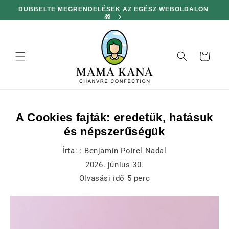
hagyni és
LON
MINDEN 36,359 Ft-S VÁSÁRLÁS UTÁN 100 G AJÁNDÉK 🔥
továbblépni
a
tartalomra
Kosár
A Cookies fajták: eredetük, hatásuk
és népszerűségük
Írta: :
Benjamin Poirel Nadal
2026. június 30.
Olvasási idő
5
perc