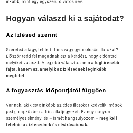
inkább, mint egy egyszerű divatos név.
Hogyan válaszd ki a sajátodat?
Az ízlésed szerint
Szereted a lágy, telített, friss vagy gyümölcsös illatokat?
Először tedd fel magadnak ezt a kérdést, hogy eldöntsd,
melyiket válaszd. A legjobb választás nem
a leghíresebb
fajta, hanem az, amelyik az ízlésednek leginkább
megfelel.
A fogyasztás időpontjától függően
Vannak, akik este inkább az édes illatokat kedvelik, mások
pedig napközben a friss illatjegyeket. Ez egy nagyon
személyes élmény, és – ismét hangsúlyozom –
meg kell
felelnie az ízlésednek és elvárásaidnak.