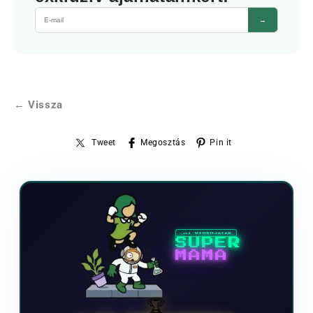
→
← Vissza
Tweet
Megosztás
Pin it
ÚJ VIDEOJÁTÉK
SUPER
MAMA
🏆