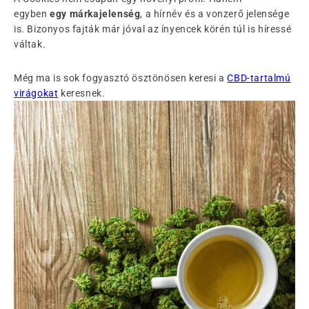
egyben
egy márkajelenség
, a hírnév és a vonzerő jelensége
is. Bizonyos fajták már jóval az ínyencek körén túl is híressé
váltak.
Még ma is sok fogyasztó ösztönösen keresi a
CBD-tartalmú
virágokat
keresnek.