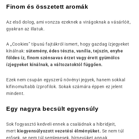
Finom és összetett aromák
Az első dolog, ami vonzza ezeknek a virágoknak a vásárlóit,
gyakran az illatuk.
A „Cookies” típusú fajtákról ismert, hogy gazdag ízjegyeket
kínálnak:
sütemény, édes tészta, vanília, tejszín, enyhe
földes íz, finom szénsavas érzet vagy érett gyümölcs
ízjegyeket kínálnak, a változatoktól függően.
Ezek nem csupán egyszerű növényi jegyek, hanem sokkal
kifinomultabb ízprofilok. Sokak számára éppen ez jelent
mindent.
Egy nagyra becsült egyensúly
Sok fogyasztó kedveli ennek a családnak a hibridjeit,
mert
kiegyensúlyozott vezetési élményüket.
Se nem túl
erősek, se nem túl semlegesek, hírnevüket annak