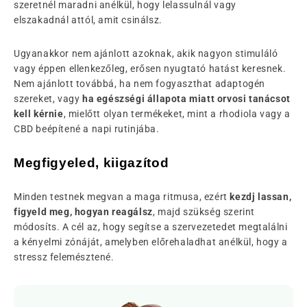
szeretnél maradni anélkül, hogy lelassulnál vagy
elszakadnál attól, amit csinálsz.
Ugyanakkor nem ajánlott azoknak, akik nagyon stimuláló
vagy éppen ellenkezőleg, erősen nyugtató hatást keresnek.
Nem ajánlott továbbá, ha nem fogyaszthat adaptogén
szereket, vagy
ha egészségi állapota miatt orvosi tanácsot
kell kérnie
, mielőtt olyan termékeket, mint a rhodiola vagy a
CBD beépítené a napi rutinjába.
Megfigyeled, kiigazítod
Minden testnek megvan a maga ritmusa, ezért
kezdj lassan,
figyeld meg, hogyan reagálsz
, majd szükség szerint
módosíts. A cél az, hogy segítse a szervezetedet megtalálni
a kényelmi zónáját, amelyben előrehaladhat anélkül, hogy a
stressz felemésztené.