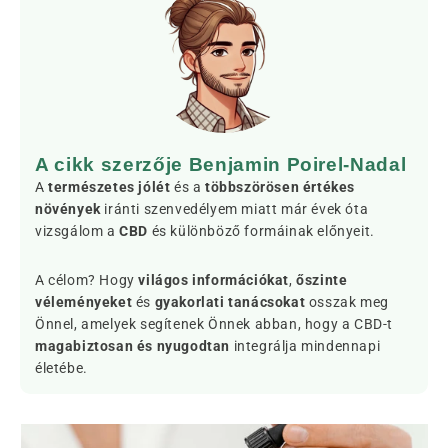
A cikk szerzője Benjamin Poirel-Nadal
A
természetes jólét
és a
többszörösen értékes
növények
iránti szenvedélyem miatt már évek óta
vizsgálom a
CBD
és különböző formáinak előnyeit.
A célom? Hogy
világos információkat
,
őszinte
véleményeket
és
gyakorlati tanácsokat
osszak meg
Önnel, amelyek segítenek Önnek abban, hogy a CBD-t
magabiztosan és nyugodtan
integrálja mindennapi
életébe.