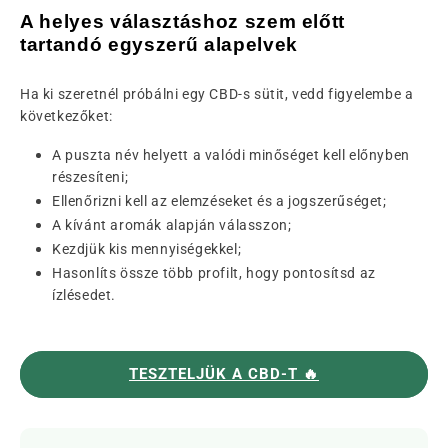
A helyes választáshoz szem előtt
tartandó egyszerű alapelvek
Ha ki szeretnél próbálni egy CBD-s sütit, vedd figyelembe a
következőket:
A puszta név helyett a valódi minőséget kell előnyben
részesíteni;
Ellenőrizni kell az elemzéseket és a jogszerűséget;
A kívánt aromák alapján válasszon;
Kezdjük kis mennyiségekkel;
Hasonlíts össze több profilt, hogy pontosítsd az
ízlésedet.
TESZTELJÜK A CBD-T 🔥