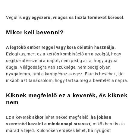
Végül is
egy egyszerű, világos és tiszta terméket keresel.
Mikor kell bevenni?
A legtöbb ember reggel vagy kora délután használja.
Ez
logikus
,
mert ez a kettős kombináció arra szolgál, hogy
segítse átvészelni a napot, nem pedig arra, hogy ágyba
dugja. Világosságra van szüksége, nem pedig olyan
nyugalomra, ami a kanapéhoz szegez. Este is beveheti, de
inkább azt tanácsolom, hogy tartsa meg a bevitelét a napra.
Kiknek megfelelő ez a keverék, és kiknek
nem
Ez a keverék
akkor
lehet neked megfelelő,
ha jobban
szeretnéd kezelni a mindennapi stresszt
, miközben tiszta
marad a fejed. Különösen érdekes lehet, ha nyugodt